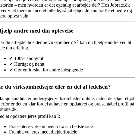
istorien – men hvordan er det egentlig at arbejde der? Hos Jobrate.dk
iver vi et mere nuanceret billede, så jobsøgende kan træffe et bedre og
ere oplyst valg.
jælp andre med din oplevelse
ar du arbejdet hos denne virksomhed?
Så kan du hjælpe andre ved at
ele din erfaring.
✔ 100% anonymt
✔ Hurtigt og nemt
✔ Gør en forskel for andre jobsøgende
r du virksomhedsejer eller en del af ledelsen?
ange kandidater undersøger virksomheder online, inden de søger et job
erfor er det en klar fordel at have en opdateret og præsentabel profil på
obrate.dk.
ed at opdatere jeres profil kan I:
Præsentere virksomheden fra sin bedste side
Fremhæve jeres medarbejderfordele