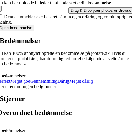
u kan her uploade billeder til at understøtte din bedømmelse
Drag & Drop your photos or
Browse
Denne anmeldelse er baseret på min egen erfaring og er min oprigtig
ening.
Opret bedømmelse
Bedømmelser
u kan 100% anonymt oprette en bedømmelse på jobrate.dk. Hvis du
pretter en profil først, har du mulighed for efterfølgende at slette / rette
in bedømmelse.
 bedømmelser
erfekt
Meget god
Gennemsnitlig
Dårlig
Meget dårlig
er er endnu ingen bedømmelser.
Stjerner
Overordnet bedømmelse
 bedømmelser