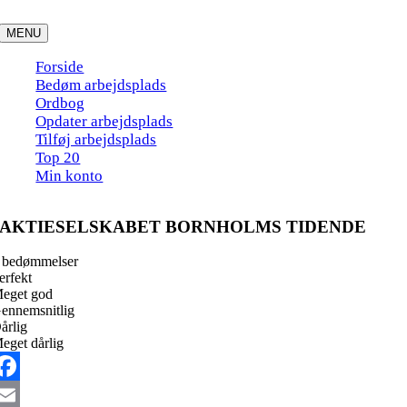
Skip
to
MENU
content
Forside
Bedøm arbejdsplads
Ordbog
Opdater arbejdsplads
Tilføj arbejdsplads
Top 20
Min konto
AKTIESELSKABET BORNHOLMS TIDENDE
 bedømmelser
erfekt
eget god
ennemsnitlig
årlig
eget dårlig
acebook