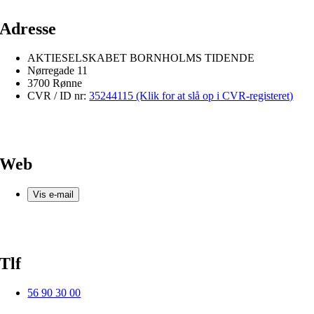
Adresse
AKTIESELSKABET BORNHOLMS TIDENDE
Nørregade 11
3700 Rønne
CVR / ID nr:
35244115 (Klik for at slå op i CVR-registeret)
Web
Vis e-mail
Tlf
56 90 30 00