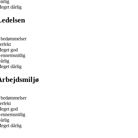
årlig
eget dårlig
Ledelsen
 bedømmelser
erfekt
eget god
ennemsnitlig
årlig
eget dårlig
Arbejdsmiljø
 bedømmelser
erfekt
eget god
ennemsnitlig
årlig
eget dårlig