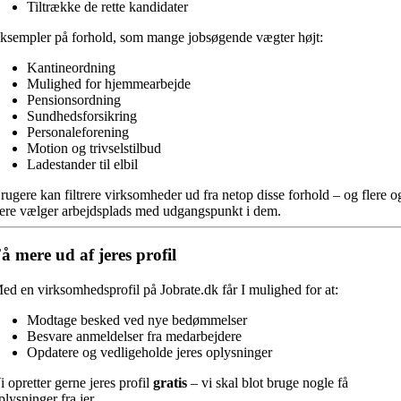
Tiltrække de rette kandidater
ksempler på forhold, som mange jobsøgende vægter højt:
Kantineordning
Mulighed for hjemmearbejde
Pensionsordning
Sundhedsforsikring
Personaleforening
Motion og trivselstilbud
Ladestander til elbil
rugere kan filtrere virksomheder ud fra netop disse forhold – og flere o
lere vælger arbejdsplads med udgangspunkt i dem.
å mere ud af jeres profil
ed en virksomhedsprofil på Jobrate.dk får I mulighed for at:
Modtage besked ved nye bedømmelser
Besvare anmeldelser fra medarbejdere
Opdatere og vedligeholde jeres oplysninger
i opretter gerne jeres profil
gratis
– vi skal blot bruge nogle få
plysninger fra jer.