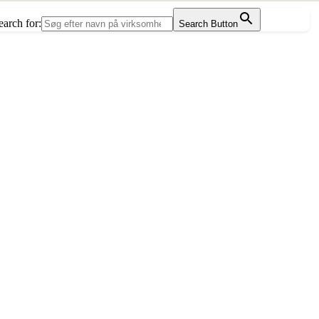
earch for:
Search Button