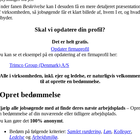
nder fanen
Beskrivelse
kan I desuden få en mere detaljeret præsentatio
f virksomheden, så jobsøgende får et klart billede af, hvem I er, og hvad
ilbyder.
Skal vi opdatere din profil?
Det er helt gratis.
Opdater firmaprofil
u kan se et eksempel på en opdatering af en firmaprofil her:
Trimco Group (Denmark) A/S
Alle i virksomheden, inkl. ejer og ledelse, er naturligvis velkomme
til at oprette en bedømmelse.
Opret bedømmelse
jælp alle jobsøgende med at finde deres næste arbejdsplads
– Opre
n bedømmelse af din nuværende eller tidligere arbejdsplads.
u kan gøre det
100% anonymt
.
Bedøm på følgende kriterier:
Samlet vurdering
,
Løn
,
Kolleger
,
Ledelse
og
Arbejdsmiljø
.