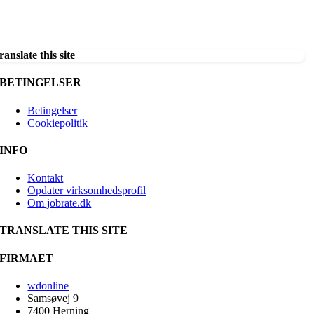
ranslate this site
BETINGELSER
Betingelser
Cookiepolitik
INFO
Kontakt
Opdater virksomhedsprofil
Om jobrate.dk
TRANSLATE THIS SITE
FIRMAET
wdonline
Samsøvej 9
7400 Herning