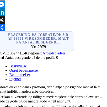
mail
essenger
inkedIn
X
hare
PLACERING PÅ JOBRATE.DK UD
AF 89531 VIRKSOMHEDER. MÅLT
PÅ ANTAL BESØGENDE:
Nr. 2979
CVR:
35244115
Kategorier:
Arbejdspladser
Antal besøgende på denne profil:
0
Beskrivelse
Opret bedømmelse
Bedømmelser
Stjerner
obrate.dk er en dansk platform, der hjælper jobsøgende med at få et
rligt indblik i landets arbejdspladser.
er kan nuværende og tidligere medarbejdere dele deres oplevelser –
åde de gode og de mindre gode – helt anonymt.
t vælge nyt job er en stor beslutning. Jobopslag fortæller én side af