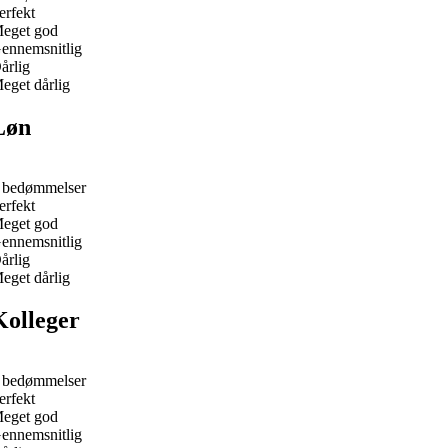
erfekt
eget god
ennemsnitlig
årlig
eget dårlig
Løn
 bedømmelser
erfekt
eget god
ennemsnitlig
årlig
eget dårlig
Kolleger
 bedømmelser
erfekt
eget god
ennemsnitlig