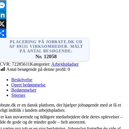
mail
essenger
inkedIn
X
hare
PLACERING PÅ JOBRATE.DK UD
AF 89531 VIRKSOMHEDER. MÅLT
PÅ ANTAL BESØGENDE:
Nr. 12058
CVR:
72285611
Kategorier:
Arbejdspladser
Antal besøgende på denne profil:
0
Beskrivelse
Opret bedømmelse
Bedømmelser
Stjerner
obrate.dk er en dansk platform, der hjælper jobsøgende med at få et
rligt indblik i landets arbejdspladser.
er kan nuværende og tidligere medarbejdere dele deres oplevelser –
åde de gode og de mindre gode – helt anonymt.
t vælge nyt job er en stor beslutning. Jobopslag fortæller én side af