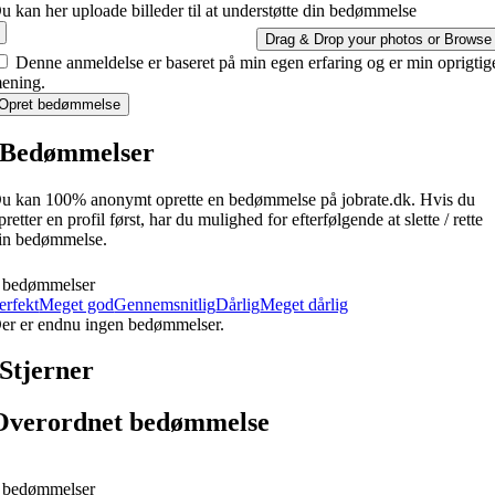
u kan her uploade billeder til at understøtte din bedømmelse
Drag & Drop your photos or
Browse
Denne anmeldelse er baseret på min egen erfaring og er min oprigtig
ening.
Opret bedømmelse
Bedømmelser
u kan 100% anonymt oprette en bedømmelse på jobrate.dk. Hvis du
pretter en profil først, har du mulighed for efterfølgende at slette / rette
in bedømmelse.
 bedømmelser
erfekt
Meget god
Gennemsnitlig
Dårlig
Meget dårlig
er er endnu ingen bedømmelser.
Stjerner
Overordnet bedømmelse
 bedømmelser