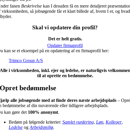
nder fanen
Beskrivelse
kan I desuden få en mere detaljeret præsentatio
f virksomheden, så jobsøgende får et klart billede af, hvem I er, og hvad
ilbyder.
Skal vi opdatere din profil?
Det er helt gratis.
Opdater firmaprofil
u kan se et eksempel på en opdatering af en firmaprofil her:
Trimco Group A/S
Alle i virksomheden, inkl. ejer og ledelse, er naturligvis velkomme
til at oprette en bedømmelse.
Opret bedømmelse
jælp alle jobsøgende med at finde deres næste arbejdsplads
– Opre
n bedømmelse af din nuværende eller tidligere arbejdsplads.
u kan gøre det
100% anonymt
.
Bedøm på følgende kriterier:
Samlet vurdering
,
Løn
,
Kolleger
,
Ledelse
og
Arbejdsmiljø
.