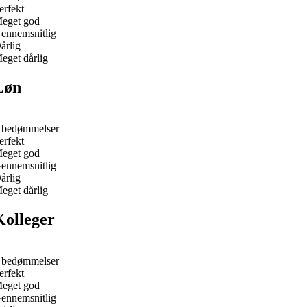
erfekt
eget god
ennemsnitlig
årlig
eget dårlig
Løn
 bedømmelser
erfekt
eget god
ennemsnitlig
årlig
eget dårlig
Kolleger
 bedømmelser
erfekt
eget god
ennemsnitlig