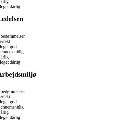
årlig
eget dårlig
Ledelsen
 bedømmelser
erfekt
eget god
ennemsnitlig
årlig
eget dårlig
Arbejdsmiljø
 bedømmelser
erfekt
eget god
ennemsnitlig
årlig
eget dårlig