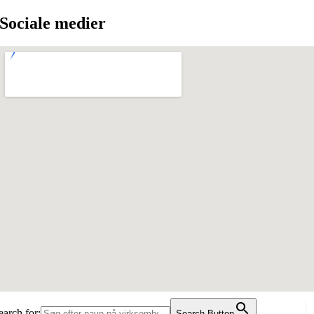
Sociale medier
earch for:
Search Button