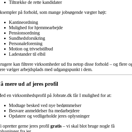
Tiltrække de rette kandidater
ksempler på forhold, som mange jobsøgende vægter højt:
Kantineordning
Mulighed for hjemmearbejde
Pensionsordning
Sundhedsforsikring
Personaleforening
Motion og trivselstilbud
Ladestander til elbil
rugere kan filtrere virksomheder ud fra netop disse forhold – og flere o
lere vælger arbejdsplads med udgangspunkt i dem.
å mere ud af jeres profil
ed en virksomhedsprofil på Jobrate.dk får I mulighed for at:
Modtage besked ved nye bedømmelser
Besvare anmeldelser fra medarbejdere
Opdatere og vedligeholde jeres oplysninger
i opretter gerne jeres profil
gratis
– vi skal blot bruge nogle få
plysninger fra jer.