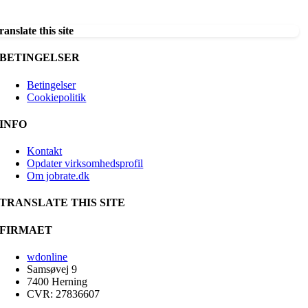
ranslate this site
BETINGELSER
Betingelser
Cookiepolitik
INFO
Kontakt
Opdater virksomhedsprofil
Om jobrate.dk
TRANSLATE THIS SITE
FIRMAET
wdonline
Samsøvej 9
7400 Herning
CVR: 27836607