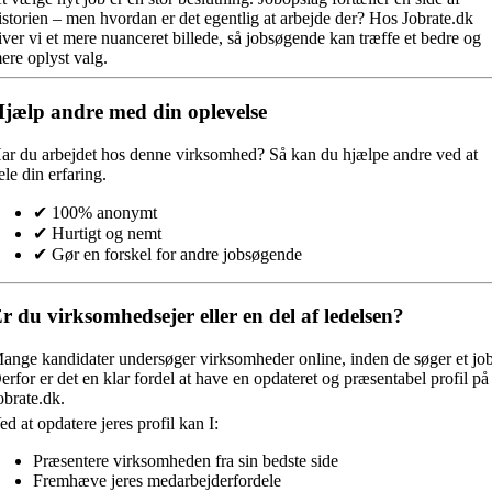
istorien – men hvordan er det egentlig at arbejde der? Hos Jobrate.dk
iver vi et mere nuanceret billede, så jobsøgende kan træffe et bedre og
ere oplyst valg.
jælp andre med din oplevelse
ar du arbejdet hos denne virksomhed?
Så kan du hjælpe andre ved at
ele din erfaring.
✔ 100% anonymt
✔ Hurtigt og nemt
✔ Gør en forskel for andre jobsøgende
r du virksomhedsejer eller en del af ledelsen?
ange kandidater undersøger virksomheder online, inden de søger et job
erfor er det en klar fordel at have en opdateret og præsentabel profil på
obrate.dk.
ed at opdatere jeres profil kan I:
Præsentere virksomheden fra sin bedste side
Fremhæve jeres medarbejderfordele