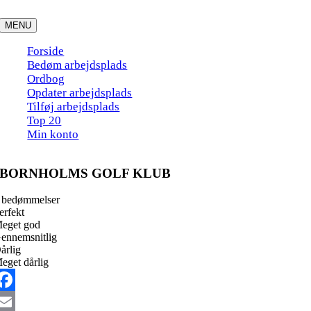
Skip
to
MENU
content
Forside
Bedøm arbejdsplads
Ordbog
Opdater arbejdsplads
Tilføj arbejdsplads
Top 20
Min konto
BORNHOLMS GOLF KLUB
 bedømmelser
erfekt
eget god
ennemsnitlig
årlig
eget dårlig
acebook