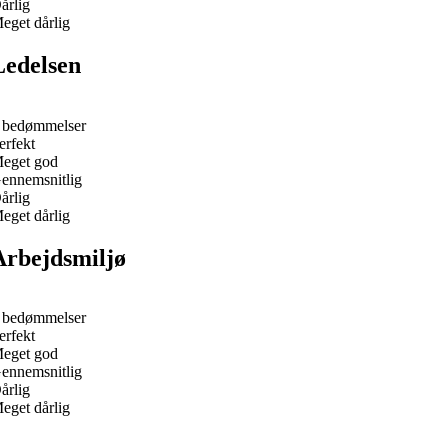
årlig
eget dårlig
Ledelsen
 bedømmelser
erfekt
eget god
ennemsnitlig
årlig
eget dårlig
Arbejdsmiljø
 bedømmelser
erfekt
eget god
ennemsnitlig
årlig
eget dårlig