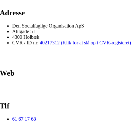
Adresse
Den Socialfaglige Organisation ApS
Ahlgade 51
4300 Holbæk
CVR / ID nr:
40217312 (Klik for at slå op i CVR-registeret)
Web
Tlf
61 67 17 68