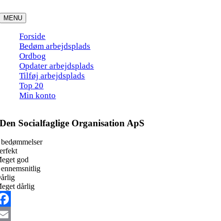
Skip
to
MENU
content
Forside
Bedøm arbejdsplads
Ordbog
Opdater arbejdsplads
Tilføj arbejdsplads
Top 20
Min konto
Den Socialfaglige Organisation ApS
 bedømmelser
erfekt
eget god
ennemsnitlig
årlig
eget dårlig
acebook