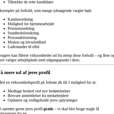
Tiltrække de rette kandidater
ksempler på forhold, som mange jobsøgende vægter højt:
Kantineordning
Mulighed for hjemmearbejde
Pensionsordning
Sundhedsforsikring
Personaleforening
Motion og trivselstilbud
Ladestander til elbil
rugere kan filtrere virksomheder ud fra netop disse forhold – og flere o
lere vælger arbejdsplads med udgangspunkt i dem.
å mere ud af jeres profil
ed en virksomhedsprofil på Jobrate.dk får I mulighed for at:
Modtage besked ved nye bedømmelser
Besvare anmeldelser fra medarbejdere
Opdatere og vedligeholde jeres oplysninger
i opretter gerne jeres profil
gratis
– vi skal blot bruge nogle få
plysninger fra jer.