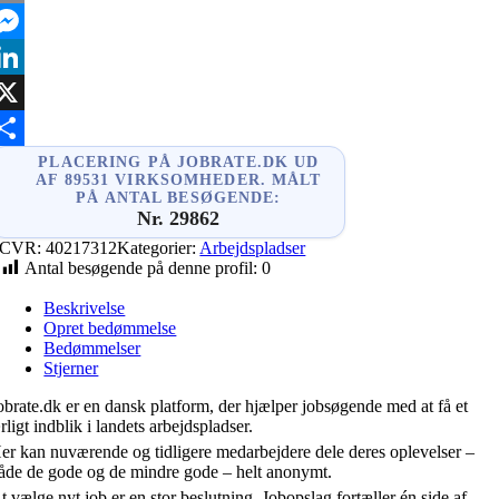
mail
essenger
inkedIn
X
hare
PLACERING PÅ JOBRATE.DK UD
AF 89531 VIRKSOMHEDER. MÅLT
PÅ ANTAL BESØGENDE:
Nr. 29862
CVR:
40217312
Kategorier:
Arbejdspladser
Antal besøgende på denne profil:
0
Beskrivelse
Opret bedømmelse
Bedømmelser
Stjerner
obrate.dk er en dansk platform, der hjælper jobsøgende med at få et
rligt indblik i landets arbejdspladser.
er kan nuværende og tidligere medarbejdere dele deres oplevelser –
åde de gode og de mindre gode – helt anonymt.
t vælge nyt job er en stor beslutning. Jobopslag fortæller én side af