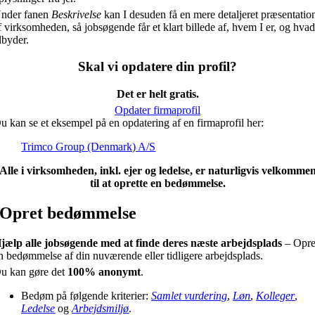
nder fanen
Beskrivelse
kan I desuden få en mere detaljeret præsentatio
f virksomheden, så jobsøgende får et klart billede af, hvem I er, og hvad
ilbyder.
Skal vi opdatere din profil?
Det er helt gratis.
Opdater firmaprofil
u kan se et eksempel på en opdatering af en firmaprofil her:
Trimco Group (Denmark) A/S
Alle i virksomheden, inkl. ejer og ledelse, er naturligvis velkomme
til at oprette en bedømmelse.
Opret bedømmelse
jælp alle jobsøgende med at finde deres næste arbejdsplads
– Opre
n bedømmelse af din nuværende eller tidligere arbejdsplads.
u kan gøre det
100% anonymt
.
Bedøm på følgende kriterier:
Samlet vurdering
,
Løn
,
Kolleger
,
Ledelse
og
Arbejdsmiljø
.