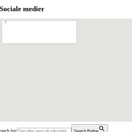
Sociale medier
earch for:
Search Button