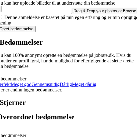
u kan her uploade billeder til at understøtte din bedømmelse
Drag & Drop your photos or
Browse
Denne anmeldelse er baseret på min egen erfaring og er min oprigtig
ening.
Opret bedømmelse
Bedømmelser
u kan 100% anonymt oprette en bedømmelse på jobrate.dk. Hvis du
pretter en profil først, har du mulighed for efterfølgende at slette / rette
in bedømmelse.
 bedømmelser
erfekt
Meget god
Gennemsnitlig
Dårlig
Meget dårlig
er er endnu ingen bedømmelser.
Stjerner
Overordnet bedømmelse
 bedømmelser