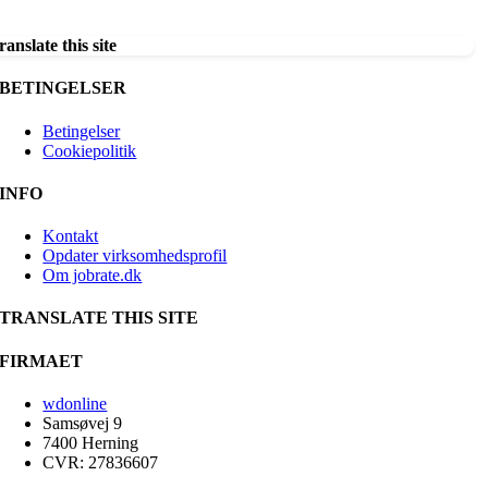
ranslate this site
BETINGELSER
Betingelser
Cookiepolitik
INFO
Kontakt
Opdater virksomhedsprofil
Om jobrate.dk
TRANSLATE THIS SITE
FIRMAET
wdonline
Samsøvej 9
7400 Herning
CVR: 27836607