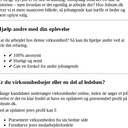
istorien – men hvordan er det egentlig at arbejde der? Hos Jobrate.dk
iver vi et mere nuanceret billede, så jobsøgende kan træffe et bedre og
ere oplyst valg.
jælp andre med din oplevelse
ar du arbejdet hos denne virksomhed?
Så kan du hjælpe andre ved at
ele din erfaring.
✔ 100% anonymt
✔ Hurtigt og nemt
✔ Gør en forskel for andre jobsøgende
r du virksomhedsejer eller en del af ledelsen?
ange kandidater undersøger virksomheder online, inden de søger et job
erfor er det en klar fordel at have en opdateret og præsentabel profil på
obrate.dk.
ed at opdatere jeres profil kan I:
Præsentere virksomheden fra sin bedste side
Fremhæve jeres medarbejderfordele