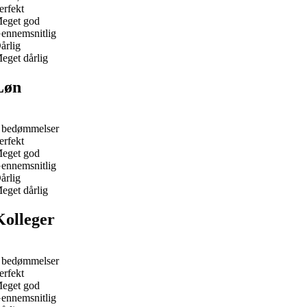
erfekt
eget god
ennemsnitlig
årlig
eget dårlig
Løn
 bedømmelser
erfekt
eget god
ennemsnitlig
årlig
eget dårlig
Kolleger
 bedømmelser
erfekt
eget god
ennemsnitlig