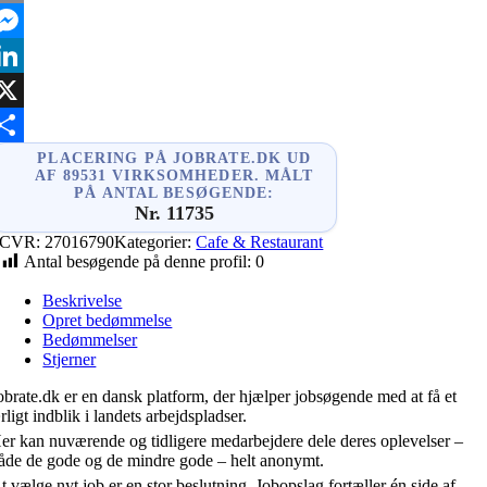
mail
essenger
inkedIn
X
hare
PLACERING PÅ JOBRATE.DK UD
AF 89531 VIRKSOMHEDER. MÅLT
PÅ ANTAL BESØGENDE:
Nr. 11735
CVR:
27016790
Kategorier:
Cafe & Restaurant
Antal besøgende på denne profil:
0
Beskrivelse
Opret bedømmelse
Bedømmelser
Stjerner
obrate.dk er en dansk platform, der hjælper jobsøgende med at få et
rligt indblik i landets arbejdspladser.
er kan nuværende og tidligere medarbejdere dele deres oplevelser –
åde de gode og de mindre gode – helt anonymt.
t vælge nyt job er en stor beslutning. Jobopslag fortæller én side af