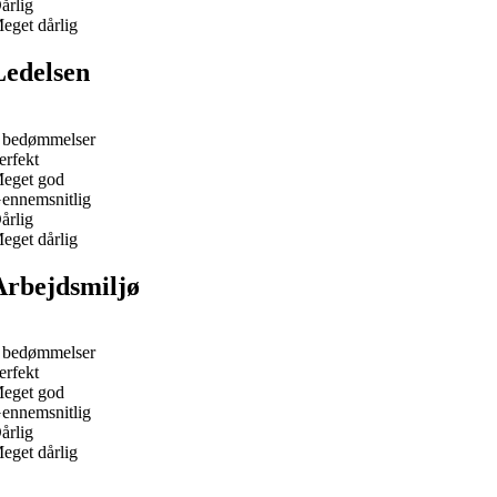
årlig
eget dårlig
Ledelsen
 bedømmelser
erfekt
eget god
ennemsnitlig
årlig
eget dårlig
Arbejdsmiljø
 bedømmelser
erfekt
eget god
ennemsnitlig
årlig
eget dårlig