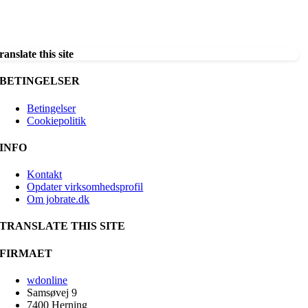
ranslate this site
BETINGELSER
Betingelser
Cookiepolitik
INFO
Kontakt
Opdater virksomhedsprofil
Om jobrate.dk
TRANSLATE THIS SITE
FIRMAET
wdonline
Samsøvej 9
7400 Herning