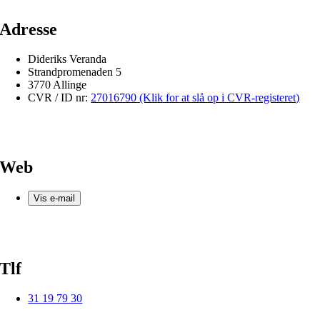
Adresse
Dideriks Veranda
Strandpromenaden 5
3770 Allinge
CVR / ID nr:
27016790 (Klik for at slå op i CVR-registeret)
Web
Vis e-mail
Tlf
31 19 79 30