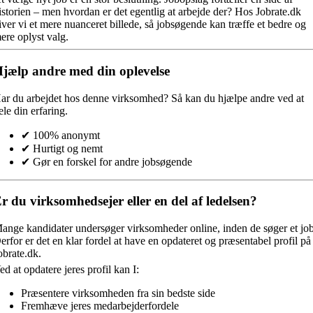
istorien – men hvordan er det egentlig at arbejde der? Hos Jobrate.dk
iver vi et mere nuanceret billede, så jobsøgende kan træffe et bedre og
ere oplyst valg.
jælp andre med din oplevelse
ar du arbejdet hos denne virksomhed?
Så kan du hjælpe andre ved at
ele din erfaring.
✔ 100% anonymt
✔ Hurtigt og nemt
✔ Gør en forskel for andre jobsøgende
r du virksomhedsejer eller en del af ledelsen?
ange kandidater undersøger virksomheder online, inden de søger et job
erfor er det en klar fordel at have en opdateret og præsentabel profil på
obrate.dk.
ed at opdatere jeres profil kan I:
Præsentere virksomheden fra sin bedste side
Fremhæve jeres medarbejderfordele