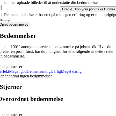
u kan her uploade billeder til at understøtte din bedømmelse
Drag & Drop your photos or
Browse
Denne anmeldelse er baseret på min egen erfaring og er min oprigtig
ening.
Opret bedømmelse
Bedømmelser
u kan 100% anonymt oprette en bedømmelse på jobrate.dk. Hvis du
pretter en profil først, har du mulighed for efterfølgende at slette / rette
in bedømmelse.
 bedømmelser
erfekt
Meget god
Gennemsnitlig
Dårlig
Meget dårlig
er er endnu ingen bedømmelser.
Stjerner
Overordnet bedømmelse
 bedømmelser