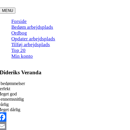
Skip
to
MENU
content
Forside
Bedøm arbejdsplads
Ordbog
Opdater arbejdsplads
Tilføj arbejdsplads
Top 20
Min konto
Dideriks Veranda
 bedømmelser
erfekt
eget god
ennemsnitlig
årlig
eget dårlig
acebook