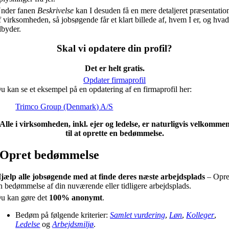
nder fanen
Beskrivelse
kan I desuden få en mere detaljeret præsentatio
f virksomheden, så jobsøgende får et klart billede af, hvem I er, og hvad
ilbyder.
Skal vi opdatere din profil?
Det er helt gratis.
Opdater firmaprofil
u kan se et eksempel på en opdatering af en firmaprofil her:
Trimco Group (Denmark) A/S
Alle i virksomheden, inkl. ejer og ledelse, er naturligvis velkomme
til at oprette en bedømmelse.
Opret bedømmelse
jælp alle jobsøgende med at finde deres næste arbejdsplads
– Opre
n bedømmelse af din nuværende eller tidligere arbejdsplads.
u kan gøre det
100% anonymt
.
Bedøm på følgende kriterier:
Samlet vurdering
,
Løn
,
Kolleger
,
Ledelse
og
Arbejdsmiljø
.