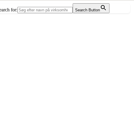
earch for:
Search Button