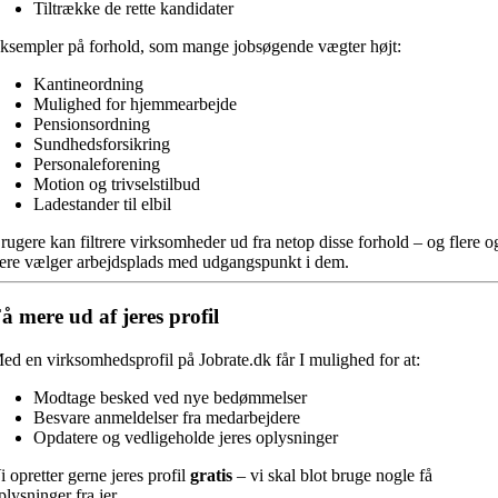
Tiltrække de rette kandidater
ksempler på forhold, som mange jobsøgende vægter højt:
Kantineordning
Mulighed for hjemmearbejde
Pensionsordning
Sundhedsforsikring
Personaleforening
Motion og trivselstilbud
Ladestander til elbil
rugere kan filtrere virksomheder ud fra netop disse forhold – og flere o
lere vælger arbejdsplads med udgangspunkt i dem.
å mere ud af jeres profil
ed en virksomhedsprofil på Jobrate.dk får I mulighed for at:
Modtage besked ved nye bedømmelser
Besvare anmeldelser fra medarbejdere
Opdatere og vedligeholde jeres oplysninger
i opretter gerne jeres profil
gratis
– vi skal blot bruge nogle få
plysninger fra jer.