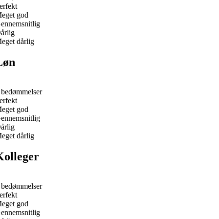
erfekt
eget god
ennemsnitlig
årlig
eget dårlig
Løn
 bedømmelser
erfekt
eget god
ennemsnitlig
årlig
eget dårlig
Kolleger
 bedømmelser
erfekt
eget god
ennemsnitlig