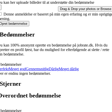
u kan her uploade billeder til at understøtte din bedømmelse
Drag & Drop your photos or
Browse
Denne anmeldelse er baseret på min egen erfaring og er min oprigtig
ening.
Opret bedømmelse
Bedømmelser
u kan 100% anonymt oprette en bedømmelse på jobrate.dk. Hvis du
pretter en profil først, har du mulighed for efterfølgende at slette / rette
in bedømmelse.
 bedømmelser
erfekt
Meget god
Gennemsnitlig
Dårlig
Meget dårlig
er er endnu ingen bedømmelser.
Stjerner
Overordnet bedømmelse
 bedømmelser