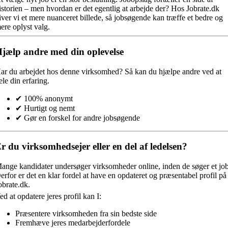
istorien – men hvordan er det egentlig at arbejde der? Hos Jobrate.dk
iver vi et mere nuanceret billede, så jobsøgende kan træffe et bedre og
ere oplyst valg.
jælp andre med din oplevelse
ar du arbejdet hos denne virksomhed?
Så kan du hjælpe andre ved at
ele din erfaring.
✔ 100% anonymt
✔ Hurtigt og nemt
✔ Gør en forskel for andre jobsøgende
r du virksomhedsejer eller en del af ledelsen?
ange kandidater undersøger virksomheder online, inden de søger et job
erfor er det en klar fordel at have en opdateret og præsentabel profil på
obrate.dk.
ed at opdatere jeres profil kan I:
Præsentere virksomheden fra sin bedste side
Fremhæve jeres medarbejderfordele