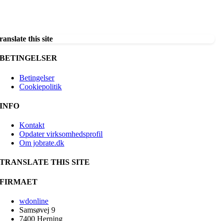
ranslate this site
BETINGELSER
Betingelser
Cookiepolitik
INFO
Kontakt
Opdater virksomhedsprofil
Om jobrate.dk
TRANSLATE THIS SITE
FIRMAET
wdonline
Samsøvej 9
7400 Herning