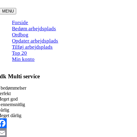
Skip
to
MENU
content
Forside
Bedøm arbejdsplads
Ordbog
Opdater arbejdsplads
Tilføj arbejdsplads
Top 20
Min konto
dk Multi service
 bedømmelser
erfekt
eget god
ennemsnitlig
årlig
eget dårlig
acebook