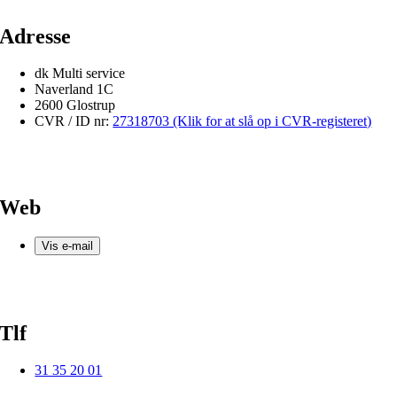
Adresse
dk Multi service
Naverland 1C
2600 Glostrup
CVR / ID nr:
27318703 (Klik for at slå op i CVR-registeret)
Web
Vis e-mail
Tlf
31 35 20 01