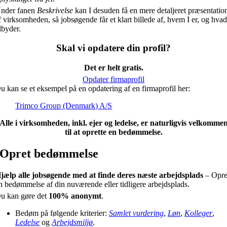
nder fanen
Beskrivelse
kan I desuden få en mere detaljeret præsentatio
f virksomheden, så jobsøgende får et klart billede af, hvem I er, og hvad
ilbyder.
Skal vi opdatere din profil?
Det er helt gratis.
Opdater firmaprofil
u kan se et eksempel på en opdatering af en firmaprofil her:
Trimco Group (Denmark) A/S
Alle i virksomheden, inkl. ejer og ledelse, er naturligvis velkomme
til at oprette en bedømmelse.
Opret bedømmelse
jælp alle jobsøgende med at finde deres næste arbejdsplads
– Opre
n bedømmelse af din nuværende eller tidligere arbejdsplads.
u kan gøre det
100% anonymt
.
Bedøm på følgende kriterier:
Samlet vurdering
,
Løn
,
Kolleger
,
Ledelse
og
Arbejdsmiljø
.