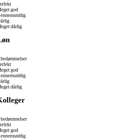
erfekt
eget god
ennemsnitlig
årlig
eget dårlig
Løn
 bedømmelser
erfekt
eget god
ennemsnitlig
årlig
eget dårlig
Kolleger
 bedømmelser
erfekt
eget god
ennemsnitlig