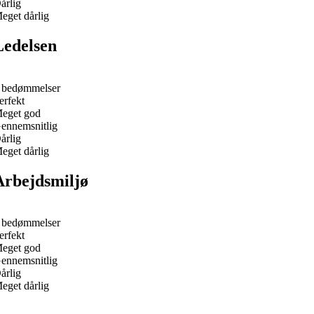
årlig
eget dårlig
Ledelsen
 bedømmelser
erfekt
eget god
ennemsnitlig
årlig
eget dårlig
Arbejdsmiljø
 bedømmelser
erfekt
eget god
ennemsnitlig
årlig
eget dårlig