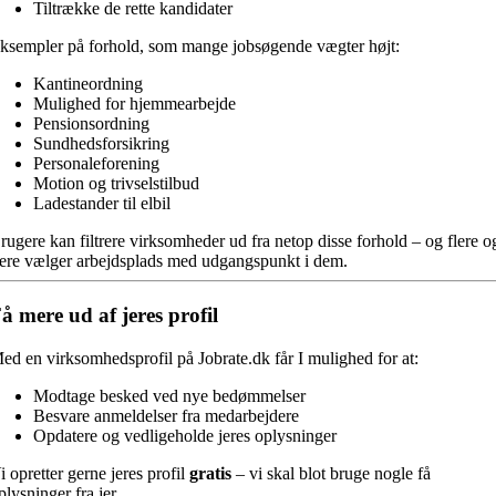
Tiltrække de rette kandidater
ksempler på forhold, som mange jobsøgende vægter højt:
Kantineordning
Mulighed for hjemmearbejde
Pensionsordning
Sundhedsforsikring
Personaleforening
Motion og trivselstilbud
Ladestander til elbil
rugere kan filtrere virksomheder ud fra netop disse forhold – og flere o
lere vælger arbejdsplads med udgangspunkt i dem.
å mere ud af jeres profil
ed en virksomhedsprofil på Jobrate.dk får I mulighed for at:
Modtage besked ved nye bedømmelser
Besvare anmeldelser fra medarbejdere
Opdatere og vedligeholde jeres oplysninger
i opretter gerne jeres profil
gratis
– vi skal blot bruge nogle få
plysninger fra jer.