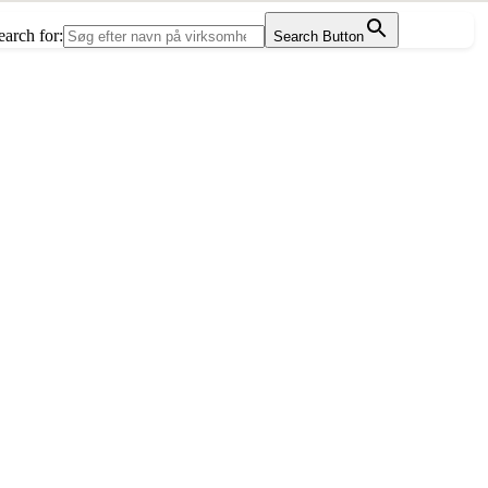
earch for:
Search Button