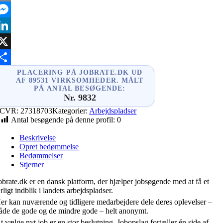
mail
essenger
inkedIn
X
hare
PLACERING PÅ JOBRATE.DK UD
AF 89531 VIRKSOMHEDER. MÅLT
PÅ ANTAL BESØGENDE:
Nr. 9832
CVR:
27318703
Kategorier:
Arbejdspladser
Antal besøgende på denne profil:
0
Beskrivelse
Opret bedømmelse
Bedømmelser
Stjerner
obrate.dk er en dansk platform, der hjælper jobsøgende med at få et
rligt indblik i landets arbejdspladser.
er kan nuværende og tidligere medarbejdere dele deres oplevelser –
åde de gode og de mindre gode – helt anonymt.
t vælge nyt job er en stor beslutning. Jobopslag fortæller én side af