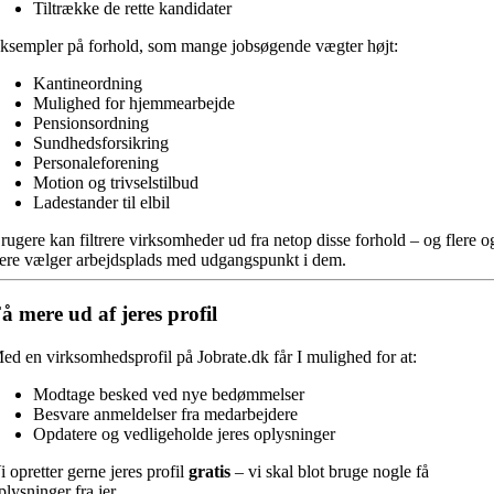
Tiltrække de rette kandidater
ksempler på forhold, som mange jobsøgende vægter højt:
Kantineordning
Mulighed for hjemmearbejde
Pensionsordning
Sundhedsforsikring
Personaleforening
Motion og trivselstilbud
Ladestander til elbil
rugere kan filtrere virksomheder ud fra netop disse forhold – og flere o
lere vælger arbejdsplads med udgangspunkt i dem.
å mere ud af jeres profil
ed en virksomhedsprofil på Jobrate.dk får I mulighed for at:
Modtage besked ved nye bedømmelser
Besvare anmeldelser fra medarbejdere
Opdatere og vedligeholde jeres oplysninger
i opretter gerne jeres profil
gratis
– vi skal blot bruge nogle få
plysninger fra jer.