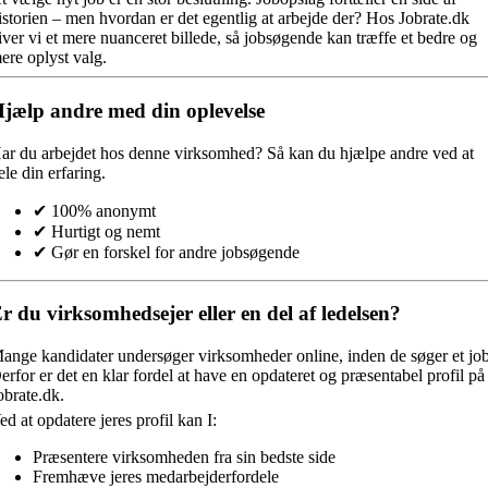
istorien – men hvordan er det egentlig at arbejde der? Hos Jobrate.dk
iver vi et mere nuanceret billede, så jobsøgende kan træffe et bedre og
ere oplyst valg.
jælp andre med din oplevelse
ar du arbejdet hos denne virksomhed?
Så kan du hjælpe andre ved at
ele din erfaring.
✔ 100% anonymt
✔ Hurtigt og nemt
✔ Gør en forskel for andre jobsøgende
r du virksomhedsejer eller en del af ledelsen?
ange kandidater undersøger virksomheder online, inden de søger et job
erfor er det en klar fordel at have en opdateret og præsentabel profil på
obrate.dk.
ed at opdatere jeres profil kan I:
Præsentere virksomheden fra sin bedste side
Fremhæve jeres medarbejderfordele