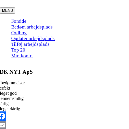
Skip
to
MENU
content
Forside
Bedøm arbejdsplads
Ordbog
Opdater arbejdsplads
Tilføj arbejdsplads
Top 20
Min konto
DK NYT ApS
 bedømmelser
erfekt
eget god
ennemsnitlig
årlig
eget dårlig
acebook