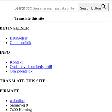
Search for:
Search Button
Translate this site
BETINGELSER
Betingelser
Cookiepolitik
INFO
Kontakt
Opdater virksomhedsprofil
Om jobrate.dk
TRANSLATE THIS SITE
FIRMAET
wdonline
Samsøvej 9
7400 Herning