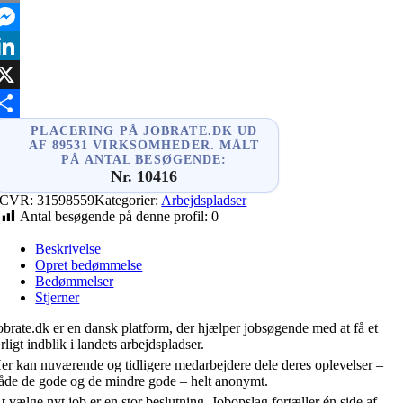
mail
essenger
inkedIn
X
hare
PLACERING PÅ JOBRATE.DK UD
AF 89531 VIRKSOMHEDER. MÅLT
PÅ ANTAL BESØGENDE:
Nr. 10416
CVR:
31598559
Kategorier:
Arbejdspladser
Antal besøgende på denne profil:
0
Beskrivelse
Opret bedømmelse
Bedømmelser
Stjerner
obrate.dk er en dansk platform, der hjælper jobsøgende med at få et
rligt indblik i landets arbejdspladser.
er kan nuværende og tidligere medarbejdere dele deres oplevelser –
åde de gode og de mindre gode – helt anonymt.
t vælge nyt job er en stor beslutning. Jobopslag fortæller én side af