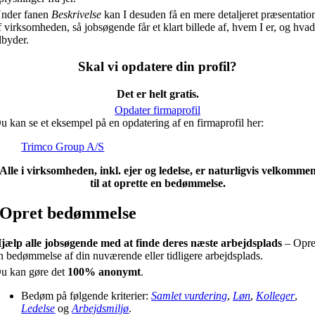
nder fanen
Beskrivelse
kan I desuden få en mere detaljeret præsentatio
f virksomheden, så jobsøgende får et klart billede af, hvem I er, og hvad
ilbyder.
Skal vi opdatere din profil?
Det er helt gratis.
Opdater firmaprofil
u kan se et eksempel på en opdatering af en firmaprofil her:
Trimco Group A/S
Alle i virksomheden, inkl. ejer og ledelse, er naturligvis velkomme
til at oprette en bedømmelse.
Opret bedømmelse
jælp alle jobsøgende med at finde deres næste arbejdsplads
– Opre
n bedømmelse af din nuværende eller tidligere arbejdsplads.
u kan gøre det
100% anonymt
.
Bedøm på følgende kriterier:
Samlet vurdering
,
Løn
,
Kolleger
,
Ledelse
og
Arbejdsmiljø
.