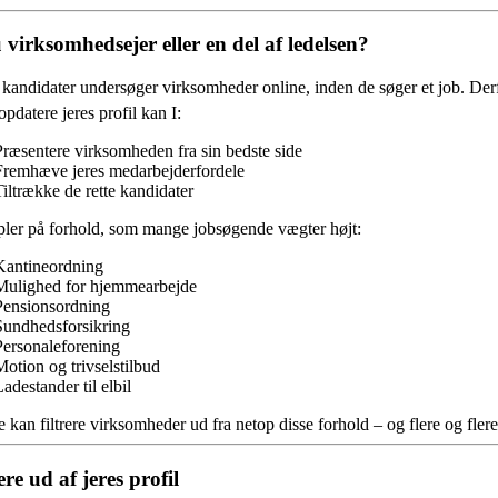
 virksomhedsejer eller en del af ledelsen?
andidater undersøger virksomheder online, inden de søger et job. Derfor
opdatere jeres profil kan I:
Præsentere virksomheden fra sin bedste side
Fremhæve jeres medarbejderfordele
Tiltrække de rette kandidater
ler på forhold, som mange jobsøgende vægter højt:
Kantineordning
Mulighed for hjemmearbejde
Pensionsordning
Sundhedsforsikring
Personaleforening
Motion og trivselstilbud
adestander til elbil
 kan filtrere virksomheder ud fra netop disse forhold – og flere og fl
re ud af jeres profil