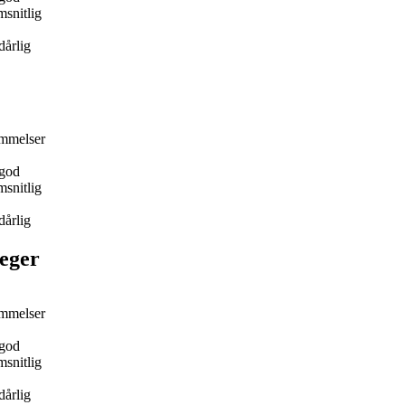
snitlig
dårlig
mmelser
god
snitlig
dårlig
eger
mmelser
god
snitlig
dårlig