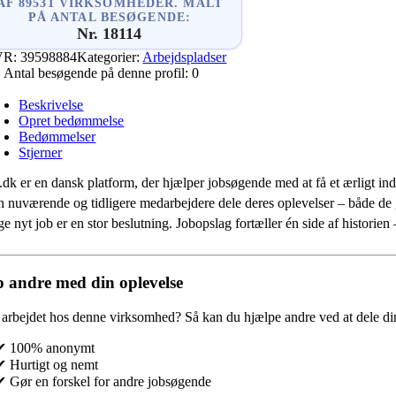
AF 89531 VIRKSOMHEDER. MÅLT
PÅ ANTAL BESØGENDE:
Nr. 18114
VR:
39598884
Kategorier:
Arbejdspladser
Antal besøgende på denne profil:
0
Beskrivelse
Opret bedømmelse
Bedømmelser
Stjerner
.dk er en dansk platform, der hjælper jobsøgende med at få et ærligt indb
 nuværende og tidligere medarbejdere dele deres oplevelser – både de
e nyt job er en stor beslutning. Jobopslag fortæller én side af historie
 andre med din oplevelse
 arbejdet hos denne virksomhed?
Så kan du hjælpe andre ved at dele din
✔ 100% anonymt
✔ Hurtigt og nemt
✔ Gør en forskel for andre jobsøgende