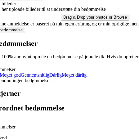
billeder
her uploade billeder til at understøtte din bedømmelse
Drag & Drop your photos or
Browse
ne anmeldelse er baseret på min egen erfaring og er min oprigtige men
 bedømmelse
edømmelser
100% anonymt oprette en bedømmelse på jobrate.dk. Hvis du opretter en 
mmelser
Meget god
Gennemsnitlig
Dårlig
Meget dårlig
 endnu ingen bedømmelser.
tjerner
rordnet bedømmelse
mmelser
god