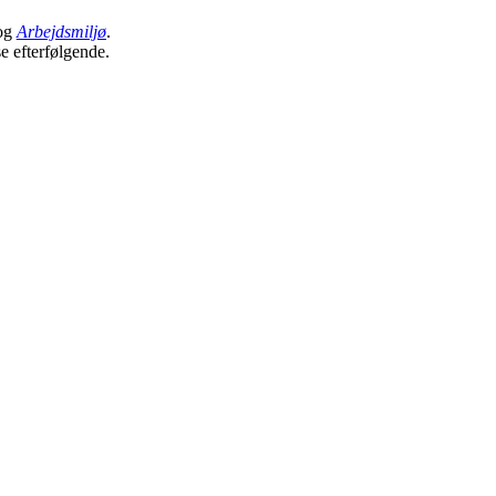
og
Arbejdsmiljø
.
se efterfølgende.