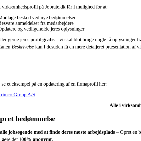
virksomhedsprofil på Jobrate.dk får I mulighed for at:
Modtage besked ved nye bedømmelser
Besvare anmeldelser fra medarbejdere
Opdatere og vedligeholde jeres oplysninger
tter gerne jeres profil
gratis
– vi skal blot bruge nogle få oplysninger fra
fanen
Beskrivelse
kan I desuden få en mere detaljeret præsentation af vir
se et eksempel på en opdatering af en firmaprofil her:
Trimco Group A/S
Alle i virksomh
pret bedømmelse
alle jobsøgende med at finde deres næste arbejdsplads
– Opret en b
 gøre det
100% anonymt
.