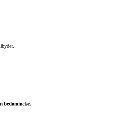
ilbyder.
e en bedømmelse.