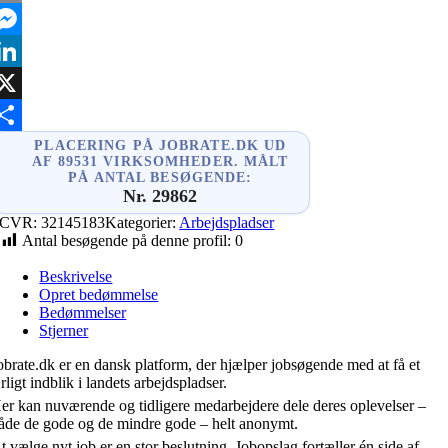
mail
essenger
inkedIn
X
hare
PLACERING PÅ JOBRATE.DK UD
AF 89531 VIRKSOMHEDER. MÅLT
PÅ ANTAL BESØGENDE:
Nr. 29862
CVR:
32145183
Kategorier:
Arbejdspladser
Antal besøgende på denne profil:
0
Beskrivelse
Opret bedømmelse
Bedømmelser
Stjerner
obrate.dk er en dansk platform, der hjælper jobsøgende med at få et
rligt indblik i landets arbejdspladser.
er kan nuværende og tidligere medarbejdere dele deres oplevelser –
åde de gode og de mindre gode – helt anonymt.
t vælge nyt job er en stor beslutning. Jobopslag fortæller én side af