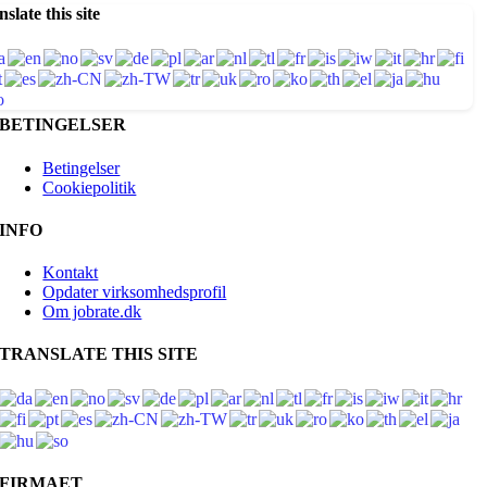
slate this site
BETINGELSER
Betingelser
Cookiepolitik
INFO
Kontakt
Opdater virksomhedsprofil
Om jobrate.dk
TRANSLATE THIS SITE
FIRMAET