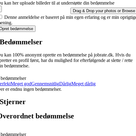
u kan her uploade billeder til at understøtte din bedømmelse
Drag & Drop your photos or
Browse
Denne anmeldelse er baseret på min egen erfaring og er min oprigtig
ening.
Opret bedømmelse
Bedømmelser
u kan 100% anonymt oprette en bedømmelse på jobrate.dk. Hvis du
pretter en profil først, har du mulighed for efterfølgende at slette / rette
in bedømmelse.
 bedømmelser
erfekt
Meget god
Gennemsnitlig
Dårlig
Meget dårlig
er er endnu ingen bedømmelser.
Stjerner
Overordnet bedømmelse
 bedømmelser