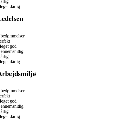
årlig
eget dårlig
Ledelsen
 bedømmelser
erfekt
eget god
ennemsnitlig
årlig
eget dårlig
Arbejdsmiljø
 bedømmelser
erfekt
eget god
ennemsnitlig
årlig
eget dårlig