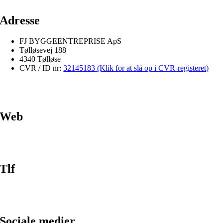
Adresse
FJ BYGGEENTREPRISE ApS
Tølløsevej 188
4340 Tølløse
CVR / ID nr:
32145183 (Klik for at slå op i CVR-registeret)
Web
Tlf
Sociale medier