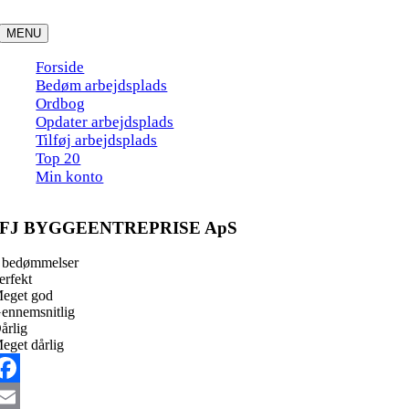
Skip
to
MENU
content
Forside
Bedøm arbejdsplads
Ordbog
Opdater arbejdsplads
Tilføj arbejdsplads
Top 20
Min konto
FJ BYGGEENTREPRISE ApS
 bedømmelser
erfekt
eget god
ennemsnitlig
årlig
eget dårlig
acebook