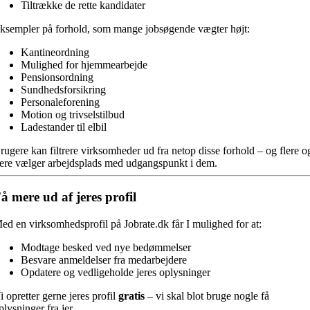
Tiltrække de rette kandidater
ksempler på forhold, som mange jobsøgende vægter højt:
Kantineordning
Mulighed for hjemmearbejde
Pensionsordning
Sundhedsforsikring
Personaleforening
Motion og trivselstilbud
Ladestander til elbil
rugere kan filtrere virksomheder ud fra netop disse forhold – og flere o
lere vælger arbejdsplads med udgangspunkt i dem.
å mere ud af jeres profil
ed en virksomhedsprofil på Jobrate.dk får I mulighed for at:
Modtage besked ved nye bedømmelser
Besvare anmeldelser fra medarbejdere
Opdatere og vedligeholde jeres oplysninger
i opretter gerne jeres profil
gratis
– vi skal blot bruge nogle få
plysninger fra jer.