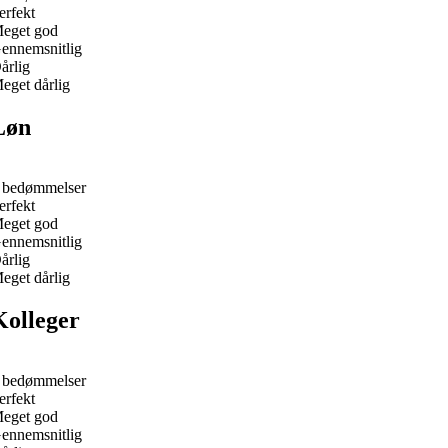
erfekt
eget god
ennemsnitlig
årlig
eget dårlig
Løn
 bedømmelser
erfekt
eget god
ennemsnitlig
årlig
eget dårlig
Kolleger
 bedømmelser
erfekt
eget god
ennemsnitlig