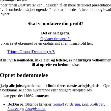
nder fanen
Beskrivelse
kan I desuden få en mere detaljeret præsentatio
f virksomheden, så jobsøgende får et klart billede af, hvem I er, og hvad
ilbyder.
Skal vi opdatere din profil?
Det er helt gratis.
Opdater firmaprofil
u kan se et eksempel på en opdatering af en firmaprofil her:
Trimco Group (Denmark) A/S
Alle i virksomheden, inkl. ejer og ledelse, er naturligvis velkomme
til at oprette en bedømmelse.
Opret bedømmelse
jælp alle jobsøgende med at finde deres næste arbejdsplads
– Opre
n bedømmelse af din nuværende eller tidligere arbejdsplads.
u kan gøre det
100% anonymt
.
Bedøm på følgende kriterier:
Samlet vurdering
,
Løn
,
Kolleger
,
Ledelse
og
Arbejdsmiljø
.