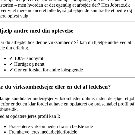
istorien – men hvordan er det egentlig at arbejde der? Hos Jobrate.dk
iver vi et mere nuanceret billede, så jobsøgende kan træffe et bedre og
ere oplyst valg.
jælp andre med din oplevelse
ar du arbejdet hos denne virksomhed?
Så kan du hjælpe andre ved at
ele din erfaring.
✔ 100% anonymt
✔ Hurtigt og nemt
✔ Gør en forskel for andre jobsøgende
r du virksomhedsejer eller en del af ledelsen?
ange kandidater undersøger virksomheder online, inden de søger et job
erfor er det en klar fordel at have en opdateret og præsentabel profil på
obrate.dk.
ed at opdatere jeres profil kan I:
Præsentere virksomheden fra sin bedste side
Fremhæve jeres medarbejderfordele