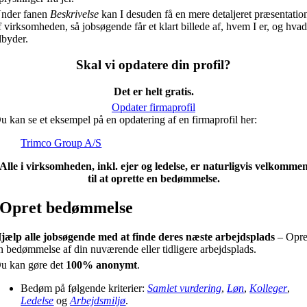
nder fanen
Beskrivelse
kan I desuden få en mere detaljeret præsentatio
f virksomheden, så jobsøgende får et klart billede af, hvem I er, og hvad
ilbyder.
Skal vi opdatere din profil?
Det er helt gratis.
Opdater firmaprofil
u kan se et eksempel på en opdatering af en firmaprofil her:
Trimco Group A/S
Alle i virksomheden, inkl. ejer og ledelse, er naturligvis velkomme
til at oprette en bedømmelse.
Opret bedømmelse
jælp alle jobsøgende med at finde deres næste arbejdsplads
– Opre
n bedømmelse af din nuværende eller tidligere arbejdsplads.
u kan gøre det
100% anonymt
.
Bedøm på følgende kriterier:
Samlet vurdering
,
Løn
,
Kolleger
,
Ledelse
og
Arbejdsmiljø
.