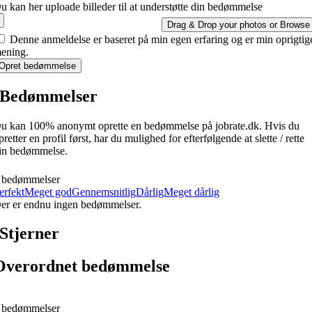
u kan her uploade billeder til at understøtte din bedømmelse
Drag & Drop your photos or
Browse
Denne anmeldelse er baseret på min egen erfaring og er min oprigtig
ening.
Opret bedømmelse
Bedømmelser
u kan 100% anonymt oprette en bedømmelse på jobrate.dk. Hvis du
pretter en profil først, har du mulighed for efterfølgende at slette / rette
in bedømmelse.
 bedømmelser
erfekt
Meget god
Gennemsnitlig
Dårlig
Meget dårlig
er er endnu ingen bedømmelser.
Stjerner
Overordnet bedømmelse
 bedømmelser