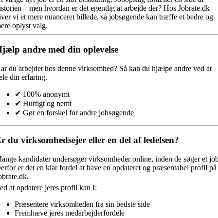
istorien – men hvordan er det egentlig at arbejde der? Hos Jobrate.dk
iver vi et mere nuanceret billede, så jobsøgende kan træffe et bedre og
ere oplyst valg.
jælp andre med din oplevelse
ar du arbejdet hos denne virksomhed?
Så kan du hjælpe andre ved at
ele din erfaring.
✔ 100% anonymt
✔ Hurtigt og nemt
✔ Gør en forskel for andre jobsøgende
r du virksomhedsejer eller en del af ledelsen?
ange kandidater undersøger virksomheder online, inden de søger et job
erfor er det en klar fordel at have en opdateret og præsentabel profil på
obrate.dk.
ed at opdatere jeres profil kan I:
Præsentere virksomheden fra sin bedste side
Fremhæve jeres medarbejderfordele