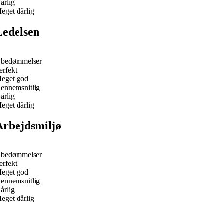
årlig
eget dårlig
Ledelsen
 bedømmelser
erfekt
eget god
ennemsnitlig
årlig
eget dårlig
Arbejdsmiljø
 bedømmelser
erfekt
eget god
ennemsnitlig
årlig
eget dårlig