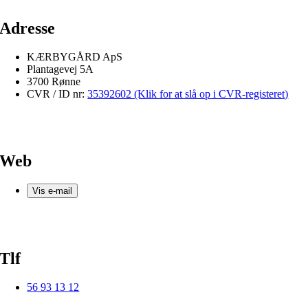
Adresse
KÆRBYGÅRD ApS
Plantagevej 5A
3700 Rønne
CVR / ID nr:
35392602 (Klik for at slå op i CVR-registeret)
Web
Vis e-mail
Tlf
56 93 13 12