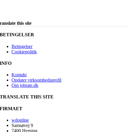
ranslate this site
BETINGELSER
Betingelser
Cookiepolitik
INFO
Kontakt
Opdater virksomhedsprofil
Om jobrate.dk
TRANSLATE THIS SITE
FIRMAET
wdonline
Samsøvej 9
7400 Herning