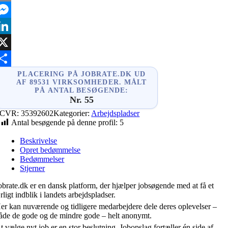
mail
essenger
inkedIn
X
hare
PLACERING PÅ JOBRATE.DK UD
AF 89531 VIRKSOMHEDER. MÅLT
PÅ ANTAL BESØGENDE:
Nr. 55
CVR:
35392602
Kategorier:
Arbejdspladser
Antal besøgende på denne profil:
5
Beskrivelse
Opret bedømmelse
Bedømmelser
Stjerner
obrate.dk er en dansk platform, der hjælper jobsøgende med at få et
rligt indblik i landets arbejdspladser.
er kan nuværende og tidligere medarbejdere dele deres oplevelser –
åde de gode og de mindre gode – helt anonymt.
t vælge nyt job er en stor beslutning. Jobopslag fortæller én side af