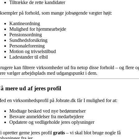
Tiltrække de rette kandidater
ksempler på forhold, som mange jobsøgende vægter højt:
Kantineordning
Mulighed for hjemmearbejde
Pensionsordning
Sundhedsforsikring
Personaleforening
Motion og trivselstilbud
Ladestander til elbil
rugere kan filtrere virksomheder ud fra netop disse forhold – og flere o
lere vælger arbejdsplads med udgangspunkt i dem.
å mere ud af jeres profil
ed en virksomhedsprofil på Jobrate.dk får I mulighed for at:
Modtage besked ved nye bedømmelser
Besvare anmeldelser fra medarbejdere
Opdatere og vedligeholde jeres oplysninger
i opretter gerne jeres profil
gratis
– vi skal blot bruge nogle få
plysninger fra jer.