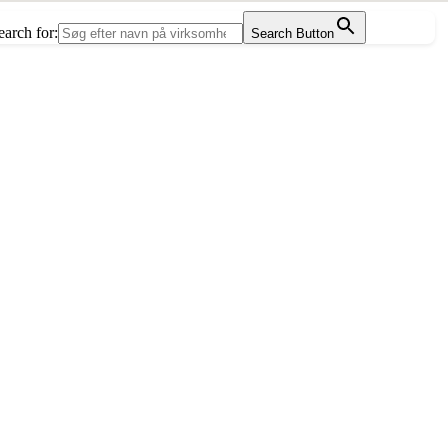
earch for:
Search Button