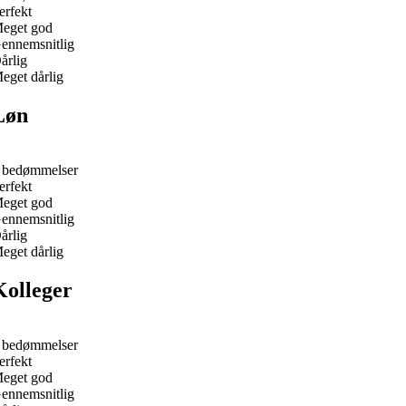
erfekt
eget god
ennemsnitlig
årlig
eget dårlig
Løn
 bedømmelser
erfekt
eget god
ennemsnitlig
årlig
eget dårlig
Kolleger
 bedømmelser
erfekt
eget god
ennemsnitlig