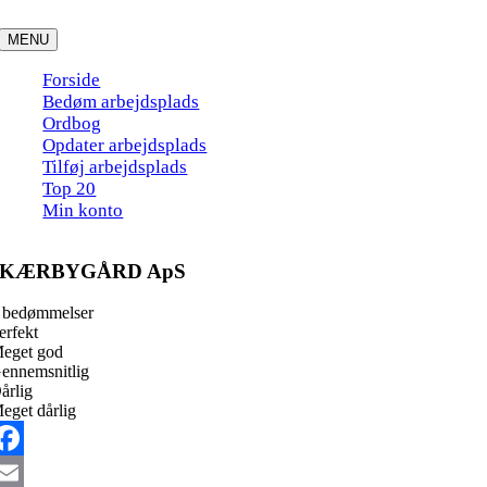
Skip
to
MENU
content
Forside
Bedøm arbejdsplads
Ordbog
Opdater arbejdsplads
Tilføj arbejdsplads
Top 20
Min konto
KÆRBYGÅRD ApS
 bedømmelser
erfekt
eget god
ennemsnitlig
årlig
eget dårlig
acebook