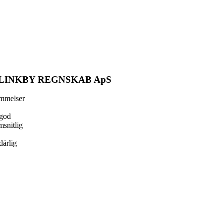
LINKBY REGNSKAB ApS
mmelser
god
snitlig
dårlig
ook
ger
In