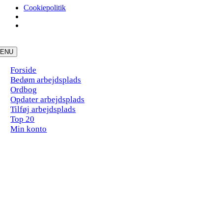
Cookiepolitik
Skip
to
ENU
content
Forside
Bedøm arbejdsplads
Ordbog
Opdater arbejdsplads
Tilføj arbejdsplads
Top 20
Min konto