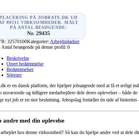
PLACERING PÅ JOBRATE.DK UD
AF 89531 VIRKSOMHEDER. MÅLT
PÅ ANTAL BESØGENDE:
Nr. 29435
VR:
32570100
Kategorier:
Arbejdspladser
Antal besøgende på denne profil:
0
Beskrivelse
Opret bedømmelse
Bedømmelser
Stjerner
.dk er en dansk platform, der hjælper jobsøgende med at få et ærligt indb
 nuværende og tidligere medarbejdere dele deres oplevelser – både de
e nyt job er en stor beslutning. Jobopslag fortæller én side af historie
 andre med din oplevelse
 arbejdet hos denne virksomhed?
Så kan du hjælpe andre ved at dele din