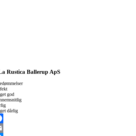
La Rustica Ballerup ApS
bedømmelser
fekt
get god
nnemsnitlig
lig
et dårlig
cebook