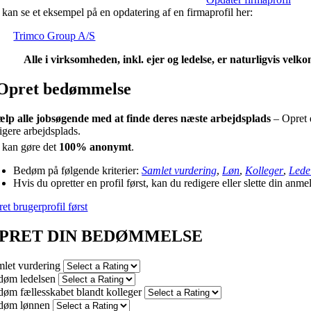
kan se et eksempel på en opdatering af en firmaprofil her:
Trimco Group A/S
Alle i virksomheden, inkl. ejer og ledelse, er naturligvis vel
Opret bedømmelse
ælp alle jobsøgende med at finde deres næste arbejdsplads
– Opret 
ligere arbejdsplads.
kan gøre det
100% anonymt
.
Bedøm på følgende kriterier:
Samlet vurdering
,
Løn
,
Kolleger
,
Lede
Hvis du opretter en profil først, kan du redigere eller slette din anme
et brugerprofil først
PRET DIN BEDØMMELSE
let vurdering
døm ledelsen
øm fællesskabet blandt kolleger
døm lønnen