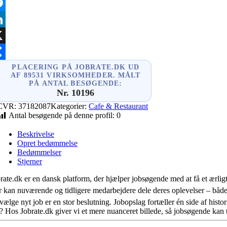
ail
ssenger
nkedIn
are
PLACERING PÅ JOBRATE.DK UD
AF 89531 VIRKSOMHEDER. MÅLT
PÅ ANTAL BESØGENDE:
Nr. 10196
CVR:
37182087
Kategorier:
Cafe & Restaurant
Antal besøgende på denne profil:
0
Beskrivelse
Opret bedømmelse
Bedømmelser
Stjerner
rate.dk er en dansk platform, der hjælper jobsøgende med at få et ærligt 
 kan nuværende og tidligere medarbejdere dele deres oplevelser – båd
vælge nyt job er en stor beslutning. Jobopslag fortæller én side af histo
? Hos Jobrate.dk giver vi et mere nuanceret billede, så jobsøgende kan 