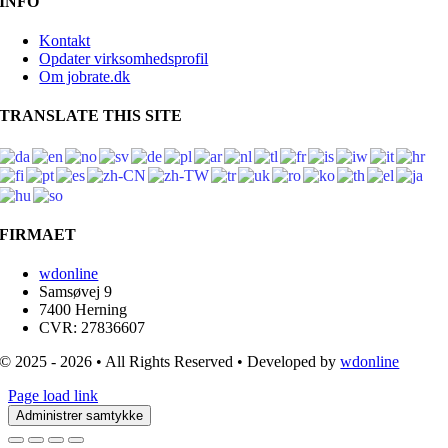
INFO
Kontakt
Opdater virksomhedsprofil
Om jobrate.dk
TRANSLATE THIS SITE
FIRMAET
wdonline
Samsøvej 9
7400 Herning
CVR: 27836607
© 2025 - 2026 • All Rights Reserved • Developed by
wdonline
Page load link
Administrer samtykke