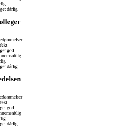
lig
et dårlig
olleger
bedømmelser
fekt
get god
nnemsnitlig
lig
et dårlig
edelsen
bedømmelser
fekt
get god
nnemsnitlig
lig
et dårlig