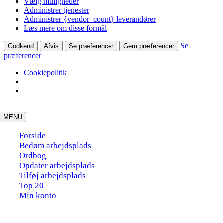
Vælg muligheder
Administrer tjenester
Administrer {vendor_count} leverandører
Læs mere om disse formål
Se
Godkend
Afvis
Se præferencer
Gem præferencer
præferencer
Cookiepolitik
Skip
to
MENU
content
Forside
Bedøm arbejdsplads
Ordbog
Opdater arbejdsplads
Tilføj arbejdsplads
Top 20
Min konto