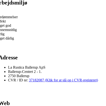
rbejdsmiljø
bedømmelser
fekt
get god
nnemsnitlig
lig
et dårlig
Adresse
La Rustica Ballerup ApS
Ballerup-Centret 2 - 1.
2750 Ballerup
CVR / ID nr:
37182087 (Klik for at slå op i CVR-registeret)
Web