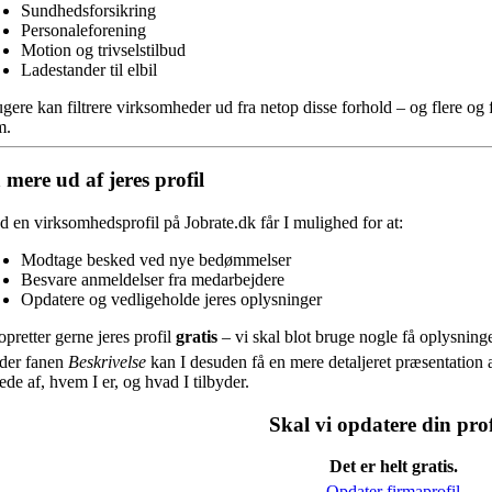
Sundhedsforsikring
Personaleforening
Motion og trivselstilbud
Ladestander til elbil
gere kan filtrere virksomheder ud fra netop disse forhold – og flere o
m.
 mere ud af jeres profil
 en virksomhedsprofil på Jobrate.dk får I mulighed for at:
Modtage besked ved nye bedømmelser
Besvare anmeldelser fra medarbejdere
Opdatere og vedligeholde jeres oplysninger
opretter gerne jeres profil
gratis
– vi skal blot bruge nogle få oplysninger
der fanen
Beskrivelse
kan I desuden få en mere detaljeret præsentation 
lede af, hvem I er, og hvad I tilbyder.
Skal vi opdatere din prof
Det er helt gratis.
Opdater firmaprofil