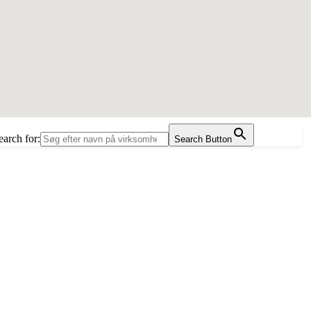
earch for:
Search Button