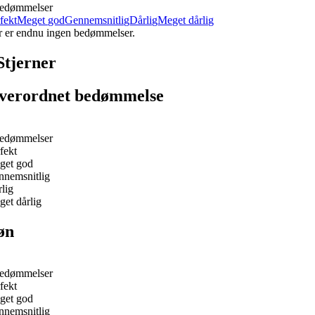
bedømmelser
fekt
Meget god
Gennemsnitlig
Dårlig
Meget dårlig
r er endnu ingen bedømmelser.
Stjerner
verordnet bedømmelse
bedømmelser
fekt
get god
nnemsnitlig
lig
et dårlig
øn
bedømmelser
fekt
get god
nnemsnitlig