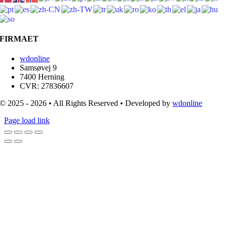
FIRMAET
wdonline
Samsøvej 9
7400 Herning
CVR: 27836607
© 2025 - 2026 • All Rights Reserved • Developed by
wdonline
Page load link
Go
to
Top