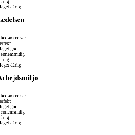
årlig
eget dårlig
Ledelsen
 bedømmelser
erfekt
eget god
ennemsnitlig
årlig
eget dårlig
Arbejdsmiljø
 bedømmelser
erfekt
eget god
ennemsnitlig
årlig
eget dårlig