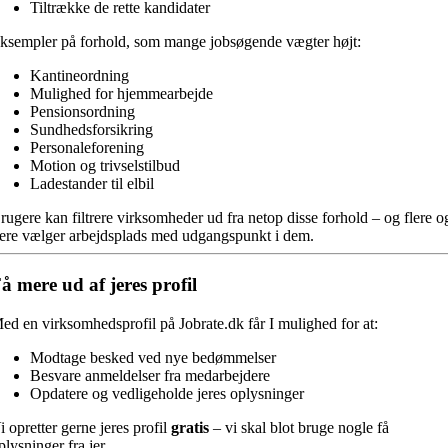
Tiltrække de rette kandidater
ksempler på forhold, som mange jobsøgende vægter højt:
Kantineordning
Mulighed for hjemmearbejde
Pensionsordning
Sundhedsforsikring
Personaleforening
Motion og trivselstilbud
Ladestander til elbil
rugere kan filtrere virksomheder ud fra netop disse forhold – og flere o
lere vælger arbejdsplads med udgangspunkt i dem.
å mere ud af jeres profil
ed en virksomhedsprofil på Jobrate.dk får I mulighed for at:
Modtage besked ved nye bedømmelser
Besvare anmeldelser fra medarbejdere
Opdatere og vedligeholde jeres oplysninger
i opretter gerne jeres profil
gratis
– vi skal blot bruge nogle få
plysninger fra jer.