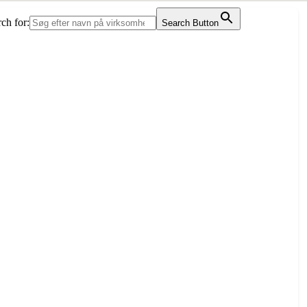
ch for:
Search Button