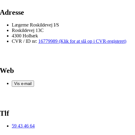
Adresse
Lægerne Roskildevej I/S
Roskildevej 13C
4300 Holbæk
CVR / ID nr:
16779989 (Klik for at slå op i CVR-registeret)
Web
Vis e-mail
Tlf
59 43 46 64