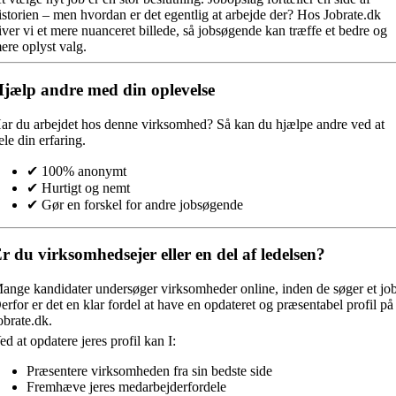
istorien – men hvordan er det egentlig at arbejde der? Hos Jobrate.dk
iver vi et mere nuanceret billede, så jobsøgende kan træffe et bedre og
ere oplyst valg.
jælp andre med din oplevelse
ar du arbejdet hos denne virksomhed?
Så kan du hjælpe andre ved at
ele din erfaring.
✔ 100% anonymt
✔ Hurtigt og nemt
✔ Gør en forskel for andre jobsøgende
r du virksomhedsejer eller en del af ledelsen?
ange kandidater undersøger virksomheder online, inden de søger et job
erfor er det en klar fordel at have en opdateret og præsentabel profil på
obrate.dk.
ed at opdatere jeres profil kan I:
Præsentere virksomheden fra sin bedste side
Fremhæve jeres medarbejderfordele