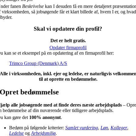
nder fanen
Beskrivelse
kan I desuden få en mere detaljeret præsentatio
f virksomheden, så jobsøgende får et klart billede af, hvem I er, og hvad
ilbyder.
Skal vi opdatere din profil?
Det er helt gratis.
Opdater firmaprofil
u kan se et eksempel på en opdatering af en firmaprofil her:
Trimco Group (Denmark) A/S
Alle i virksomheden, inkl. ejer og ledelse, er naturligvis velkomme
til at oprette en bedømmelse.
Opret bedømmelse
jælp alle jobsøgende med at finde deres næste arbejdsplads
– Opre
n bedømmelse af din nuværende eller tidligere arbejdsplads.
u kan gøre det
100% anonymt
.
Bedøm på følgende kriterier:
Samlet vurdering
,
Løn
,
Kolleger
,
Ledelse
og
Arbejdsmiljø
.