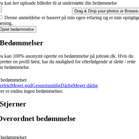
u kan her uploade billeder til at understøtte din bedømmelse
Drag & Drop your photos or
Browse
Denne anmeldelse er baseret på min egen erfaring og er min oprigtig
ening.
Opret bedømmelse
Bedømmelser
u kan 100% anonymt oprette en bedømmelse på jobrate.dk. Hvis du
pretter en profil først, har du mulighed for efterfølgende at slette / rette
in bedømmelse.
 bedømmelser
erfekt
Meget god
Gennemsnitlig
Dårlig
Meget dårlig
er er endnu ingen bedømmelser.
Stjerner
Overordnet bedømmelse
 bedømmelser