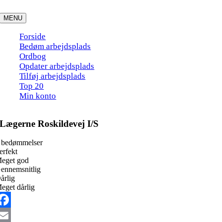
Skip
to
MENU
content
Forside
Bedøm arbejdsplads
Ordbog
Opdater arbejdsplads
Tilføj arbejdsplads
Top 20
Min konto
Lægerne Roskildevej I/S
 bedømmelser
erfekt
eget god
ennemsnitlig
årlig
eget dårlig
acebook