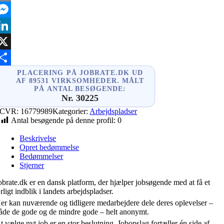
mail
essenger
inkedIn
X
hare
PLACERING PÅ JOBRATE.DK UD
AF 89531 VIRKSOMHEDER. MÅLT
PÅ ANTAL BESØGENDE:
Nr. 30225
CVR:
16779989
Kategorier:
Arbejdspladser
Antal besøgende på denne profil:
0
Beskrivelse
Opret bedømmelse
Bedømmelser
Stjerner
obrate.dk er en dansk platform, der hjælper jobsøgende med at få et
rligt indblik i landets arbejdspladser.
er kan nuværende og tidligere medarbejdere dele deres oplevelser –
åde de gode og de mindre gode – helt anonymt.
t vælge nyt job er en stor beslutning. Jobopslag fortæller én side af