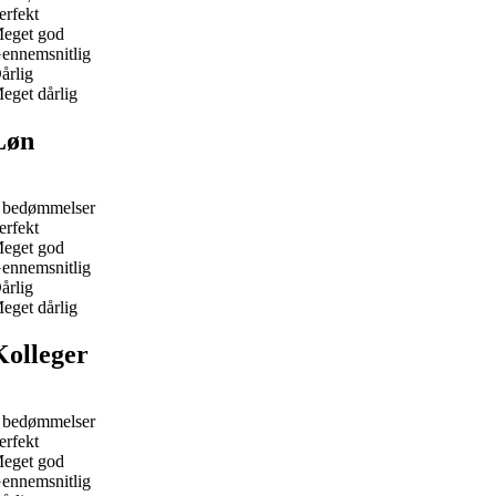
erfekt
eget god
ennemsnitlig
årlig
eget dårlig
Løn
 bedømmelser
erfekt
eget god
ennemsnitlig
årlig
eget dårlig
Kolleger
 bedømmelser
erfekt
eget god
ennemsnitlig