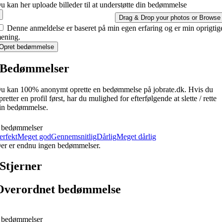
u kan her uploade billeder til at understøtte din bedømmelse
Drag & Drop your photos or
Browse
Denne anmeldelse er baseret på min egen erfaring og er min oprigtig
ening.
Opret bedømmelse
Bedømmelser
u kan 100% anonymt oprette en bedømmelse på jobrate.dk. Hvis du
pretter en profil først, har du mulighed for efterfølgende at slette / rette
in bedømmelse.
 bedømmelser
erfekt
Meget god
Gennemsnitlig
Dårlig
Meget dårlig
er er endnu ingen bedømmelser.
Stjerner
Overordnet bedømmelse
 bedømmelser