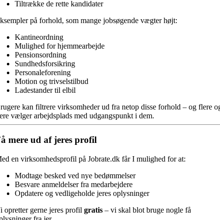
Tiltrække de rette kandidater
ksempler på forhold, som mange jobsøgende vægter højt:
Kantineordning
Mulighed for hjemmearbejde
Pensionsordning
Sundhedsforsikring
Personaleforening
Motion og trivselstilbud
Ladestander til elbil
rugere kan filtrere virksomheder ud fra netop disse forhold – og flere o
lere vælger arbejdsplads med udgangspunkt i dem.
å mere ud af jeres profil
ed en virksomhedsprofil på Jobrate.dk får I mulighed for at:
Modtage besked ved nye bedømmelser
Besvare anmeldelser fra medarbejdere
Opdatere og vedligeholde jeres oplysninger
i opretter gerne jeres profil
gratis
– vi skal blot bruge nogle få
plysninger fra jer.