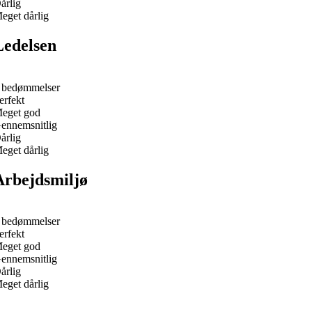
årlig
eget dårlig
Ledelsen
 bedømmelser
erfekt
eget god
ennemsnitlig
årlig
eget dårlig
Arbejdsmiljø
 bedømmelser
erfekt
eget god
ennemsnitlig
årlig
eget dårlig