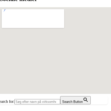
earch for:
Search Button