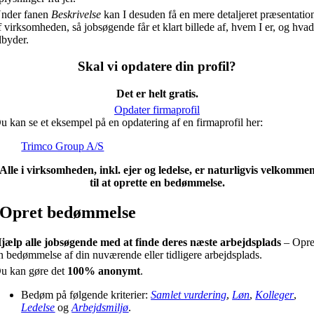
nder fanen
Beskrivelse
kan I desuden få en mere detaljeret præsentatio
f virksomheden, så jobsøgende får et klart billede af, hvem I er, og hvad
ilbyder.
Skal vi opdatere din profil?
Det er helt gratis.
Opdater firmaprofil
u kan se et eksempel på en opdatering af en firmaprofil her:
Trimco Group A/S
Alle i virksomheden, inkl. ejer og ledelse, er naturligvis velkomme
til at oprette en bedømmelse.
Opret bedømmelse
jælp alle jobsøgende med at finde deres næste arbejdsplads
– Opre
n bedømmelse af din nuværende eller tidligere arbejdsplads.
u kan gøre det
100% anonymt
.
Bedøm på følgende kriterier:
Samlet vurdering
,
Løn
,
Kolleger
,
Ledelse
og
Arbejdsmiljø
.