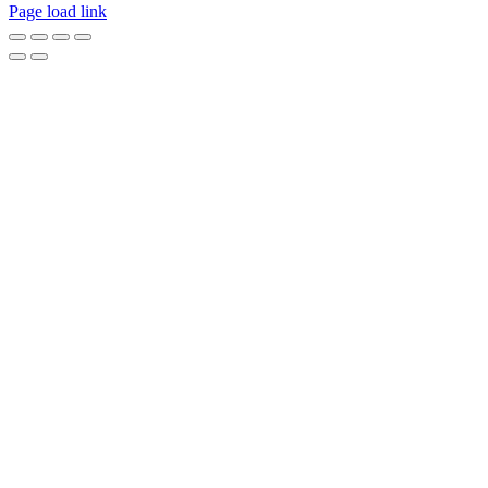
Page load link
Go
to
Top