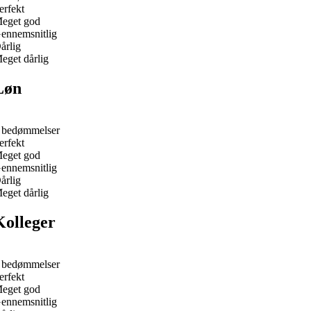
erfekt
eget god
ennemsnitlig
årlig
eget dårlig
Løn
 bedømmelser
erfekt
eget god
ennemsnitlig
årlig
eget dårlig
Kolleger
 bedømmelser
erfekt
eget god
ennemsnitlig