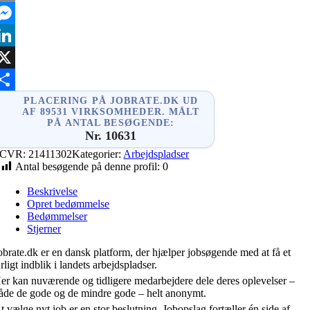
mail
essenger
inkedIn
X
hare
PLACERING PÅ JOBRATE.DK UD
AF 89531 VIRKSOMHEDER. MÅLT
PÅ ANTAL BESØGENDE:
Nr. 10631
CVR:
21411302
Kategorier:
Arbejdspladser
Antal besøgende på denne profil:
0
Beskrivelse
Opret bedømmelse
Bedømmelser
Stjerner
obrate.dk er en dansk platform, der hjælper jobsøgende med at få et
rligt indblik i landets arbejdspladser.
er kan nuværende og tidligere medarbejdere dele deres oplevelser –
åde de gode og de mindre gode – helt anonymt.
t vælge nyt job er en stor beslutning. Jobopslag fortæller én side af