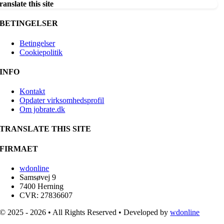
ranslate this site
BETINGELSER
Betingelser
Cookiepolitik
INFO
Kontakt
Opdater virksomhedsprofil
Om jobrate.dk
TRANSLATE THIS SITE
FIRMAET
wdonline
Samsøvej 9
7400 Herning
CVR: 27836607
© 2025 - 2026 • All Rights Reserved • Developed by
wdonline