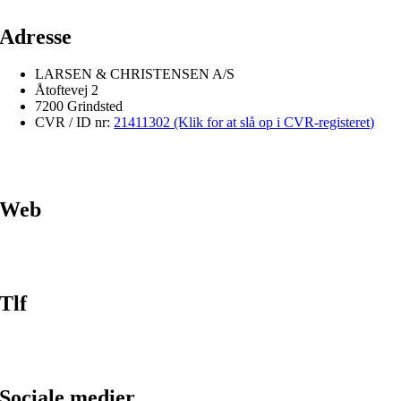
Adresse
LARSEN & CHRISTENSEN A/S
Åtoftevej 2
7200 Grindsted
CVR / ID nr:
21411302 (Klik for at slå op i CVR-registeret)
Web
Tlf
Sociale medier