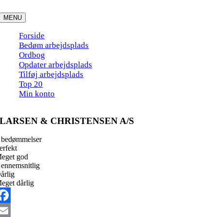
Skip
to
MENU
content
Forside
Bedøm arbejdsplads
Ordbog
Opdater arbejdsplads
Tilføj arbejdsplads
Top 20
Min konto
LARSEN & CHRISTENSEN A/S
 bedømmelser
erfekt
eget god
ennemsnitlig
årlig
eget dårlig
acebook