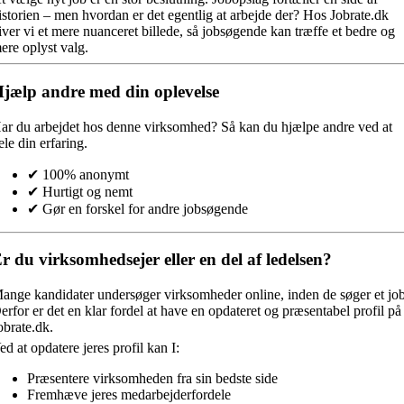
istorien – men hvordan er det egentlig at arbejde der? Hos Jobrate.dk
iver vi et mere nuanceret billede, så jobsøgende kan træffe et bedre og
ere oplyst valg.
jælp andre med din oplevelse
ar du arbejdet hos denne virksomhed?
Så kan du hjælpe andre ved at
ele din erfaring.
✔ 100% anonymt
✔ Hurtigt og nemt
✔ Gør en forskel for andre jobsøgende
r du virksomhedsejer eller en del af ledelsen?
ange kandidater undersøger virksomheder online, inden de søger et job
erfor er det en klar fordel at have en opdateret og præsentabel profil på
obrate.dk.
ed at opdatere jeres profil kan I:
Præsentere virksomheden fra sin bedste side
Fremhæve jeres medarbejderfordele