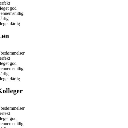
erfekt
eget god
ennemsnitlig
årlig
eget dårlig
Løn
 bedømmelser
erfekt
eget god
ennemsnitlig
årlig
eget dårlig
Kolleger
 bedømmelser
erfekt
eget god
ennemsnitlig