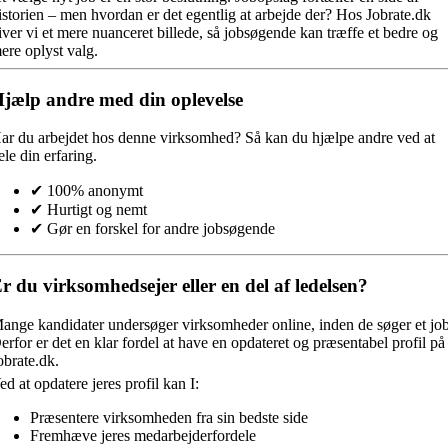
istorien – men hvordan er det egentlig at arbejde der? Hos Jobrate.dk
iver vi et mere nuanceret billede, så jobsøgende kan træffe et bedre og
ere oplyst valg.
jælp andre med din oplevelse
ar du arbejdet hos denne virksomhed?
Så kan du hjælpe andre ved at
ele din erfaring.
✔ 100% anonymt
✔ Hurtigt og nemt
✔ Gør en forskel for andre jobsøgende
r du virksomhedsejer eller en del af ledelsen?
ange kandidater undersøger virksomheder online, inden de søger et job
erfor er det en klar fordel at have en opdateret og præsentabel profil på
obrate.dk.
ed at opdatere jeres profil kan I:
Præsentere virksomheden fra sin bedste side
Fremhæve jeres medarbejderfordele