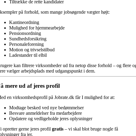
Tiltrække de rette kandidater
ksempler på forhold, som mange jobsøgende vægter højt:
Kantineordning
Mulighed for hjemmearbejde
Pensionsordning
Sundhedsforsikring
Personaleforening
Motion og trivselstilbud
Ladestander til elbil
rugere kan filtrere virksomheder ud fra netop disse forhold – og flere o
lere vælger arbejdsplads med udgangspunkt i dem.
å mere ud af jeres profil
ed en virksomhedsprofil på Jobrate.dk får I mulighed for at:
Modtage besked ved nye bedømmelser
Besvare anmeldelser fra medarbejdere
Opdatere og vedligeholde jeres oplysninger
i opretter gerne jeres profil
gratis
– vi skal blot bruge nogle få
plysninger fra jer.