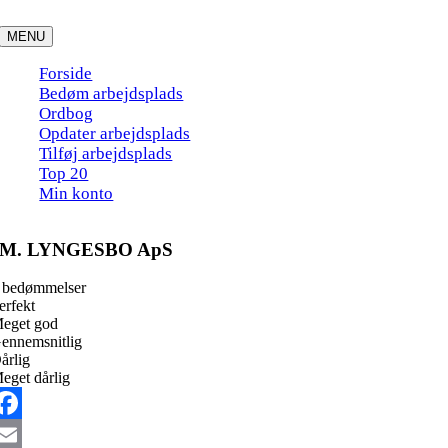
Skip
to
MENU
content
Forside
Bedøm arbejdsplads
Ordbog
Opdater arbejdsplads
Tilføj arbejdsplads
Top 20
Min konto
M. LYNGESBO ApS
 bedømmelser
erfekt
eget god
ennemsnitlig
årlig
eget dårlig
acebook