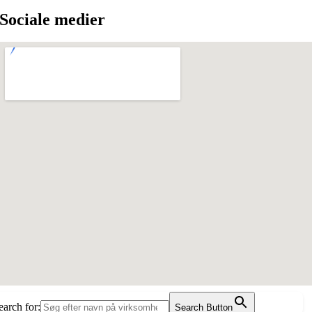
Sociale medier
earch for:
Search Button