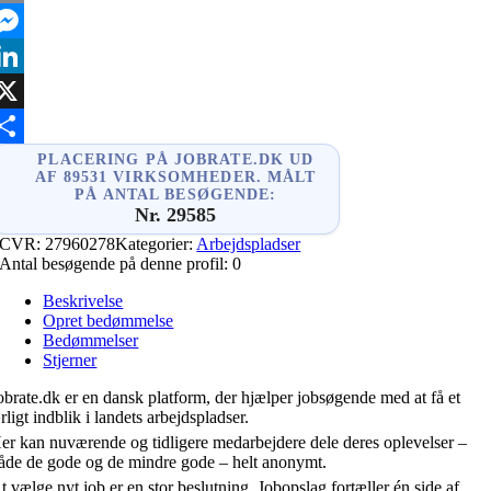
mail
essenger
inkedIn
X
hare
PLACERING PÅ JOBRATE.DK UD
AF 89531 VIRKSOMHEDER. MÅLT
PÅ ANTAL BESØGENDE:
Nr. 29585
CVR:
27960278
Kategorier:
Arbejdspladser
Antal besøgende på denne profil:
0
Beskrivelse
Opret bedømmelse
Bedømmelser
Stjerner
obrate.dk er en dansk platform, der hjælper jobsøgende med at få et
rligt indblik i landets arbejdspladser.
er kan nuværende og tidligere medarbejdere dele deres oplevelser –
åde de gode og de mindre gode – helt anonymt.
t vælge nyt job er en stor beslutning. Jobopslag fortæller én side af