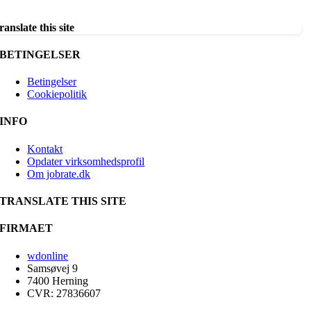
ranslate this site
BETINGELSER
Betingelser
Cookiepolitik
INFO
Kontakt
Opdater virksomhedsprofil
Om jobrate.dk
TRANSLATE THIS SITE
FIRMAET
wdonline
Samsøvej 9
7400 Herning
CVR: 27836607