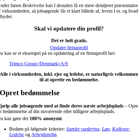
nder fanen
Beskrivelse
kan I desuden få en mere detaljeret præsentatio
f virksomheden, så jobsøgende får et klart billede af, hvem I er, og hvad
ilbyder.
Skal vi opdatere din profil?
Det er helt gratis.
Opdater firmaprofil
u kan se et eksempel på en opdatering af en firmaprofil her:
Trimco Group (Denmark) A/S
Alle i virksomheden, inkl. ejer og ledelse, er naturligvis velkomme
til at oprette en bedømmelse.
Opret bedømmelse
jælp alle jobsøgende med at finde deres næste arbejdsplads
– Opre
n bedømmelse af din nuværende eller tidligere arbejdsplads.
u kan gøre det
100% anonymt
.
Bedøm på følgende kriterier:
Samlet vurdering
,
Løn
,
Kolleger
,
Ledelse
og
Arbejdsmiljø
.