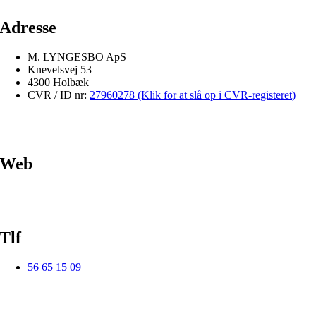
Adresse
M. LYNGESBO ApS
Knevelsvej 53
4300 Holbæk
CVR / ID nr:
27960278 (Klik for at slå op i CVR-registeret)
Web
Tlf
56 65 15 09