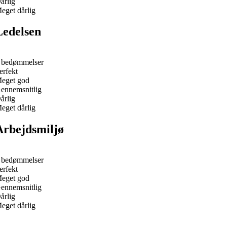
årlig
eget dårlig
Ledelsen
 bedømmelser
erfekt
eget god
ennemsnitlig
årlig
eget dårlig
Arbejdsmiljø
 bedømmelser
erfekt
eget god
ennemsnitlig
årlig
eget dårlig