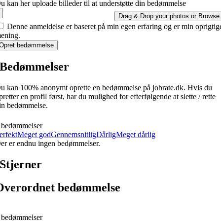
u kan her uploade billeder til at understøtte din bedømmelse
Drag & Drop your photos or
Browse
Denne anmeldelse er baseret på min egen erfaring og er min oprigtig
ening.
Opret bedømmelse
Bedømmelser
u kan 100% anonymt oprette en bedømmelse på jobrate.dk. Hvis du
pretter en profil først, har du mulighed for efterfølgende at slette / rette
in bedømmelse.
 bedømmelser
erfekt
Meget god
Gennemsnitlig
Dårlig
Meget dårlig
er er endnu ingen bedømmelser.
Stjerner
Overordnet bedømmelse
 bedømmelser