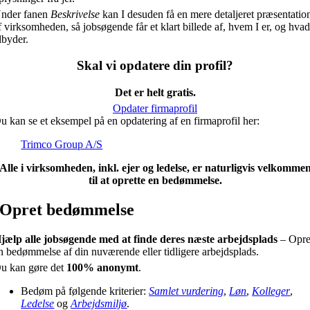
nder fanen
Beskrivelse
kan I desuden få en mere detaljeret præsentatio
f virksomheden, så jobsøgende får et klart billede af, hvem I er, og hvad
ilbyder.
Skal vi opdatere din profil?
Det er helt gratis.
Opdater firmaprofil
u kan se et eksempel på en opdatering af en firmaprofil her:
Trimco Group A/S
Alle i virksomheden, inkl. ejer og ledelse, er naturligvis velkomme
til at oprette en bedømmelse.
Opret bedømmelse
jælp alle jobsøgende med at finde deres næste arbejdsplads
– Opre
n bedømmelse af din nuværende eller tidligere arbejdsplads.
u kan gøre det
100% anonymt
.
Bedøm på følgende kriterier:
Samlet vurdering
,
Løn
,
Kolleger
,
Ledelse
og
Arbejdsmiljø
.