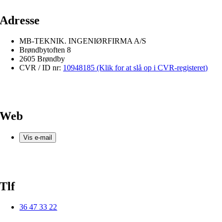
Adresse
MB-TEKNIK. INGENIØRFIRMA A/S
Brøndbytoften 8
2605 Brøndby
CVR / ID nr:
10948185 (Klik for at slå op i CVR-registeret)
Web
Vis e-mail
Tlf
36 47 33 22