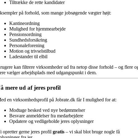
Tiltrække de rette kandidater
ksempler på forhold, som mange jobsøgende vægter højt:
Kantineordning
Mulighed for hjemmearbejde
Pensionsordning
Sundhedsforsikring
Personaleforening
Motion og trivselstilbud
Ladestander til elbil
rugere kan filtrere virksomheder ud fra netop disse forhold – og flere o
lere vælger arbejdsplads med udgangspunkt i dem.
å mere ud af jeres profil
ed en virksomhedsprofil på Jobrate.dk får I mulighed for at:
Modtage besked ved nye bedømmelser
Besvare anmeldelser fra medarbejdere
Opdatere og vedligeholde jeres oplysninger
i opretter gerne jeres profil
gratis
– vi skal blot bruge nogle få
plysninger fra jer.