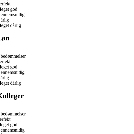
erfekt
eget god
ennemsnitlig
årlig
eget dårlig
Løn
 bedømmelser
erfekt
eget god
ennemsnitlig
årlig
eget dårlig
Kolleger
 bedømmelser
erfekt
eget god
ennemsnitlig