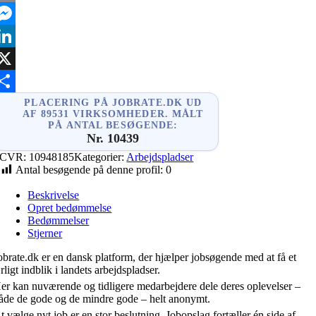
mail
essenger
inkedIn
X
hare
PLACERING PÅ JOBRATE.DK UD
AF 89531 VIRKSOMHEDER. MÅLT
PÅ ANTAL BESØGENDE:
Nr. 10439
CVR:
10948185
Kategorier:
Arbejdspladser
Antal besøgende på denne profil:
0
Beskrivelse
Opret bedømmelse
Bedømmelser
Stjerner
obrate.dk er en dansk platform, der hjælper jobsøgende med at få et
rligt indblik i landets arbejdspladser.
er kan nuværende og tidligere medarbejdere dele deres oplevelser –
åde de gode og de mindre gode – helt anonymt.
t vælge nyt job er en stor beslutning. Jobopslag fortæller én side af