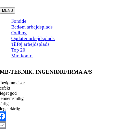
Skip
to
MENU
content
Forside
Bedøm arbejdsplads
Ordbog
Opdater arbejdsplads
Tilføj arbejdsplads
Top 20
Min konto
MB-TEKNIK. INGENIØRFIRMA A/S
 bedømmelser
erfekt
eget god
ennemsnitlig
årlig
eget dårlig
acebook