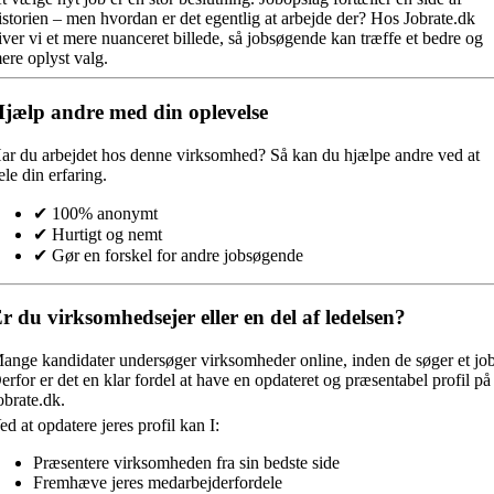
istorien – men hvordan er det egentlig at arbejde der? Hos Jobrate.dk
iver vi et mere nuanceret billede, så jobsøgende kan træffe et bedre og
ere oplyst valg.
jælp andre med din oplevelse
ar du arbejdet hos denne virksomhed?
Så kan du hjælpe andre ved at
ele din erfaring.
✔ 100% anonymt
✔ Hurtigt og nemt
✔ Gør en forskel for andre jobsøgende
r du virksomhedsejer eller en del af ledelsen?
ange kandidater undersøger virksomheder online, inden de søger et job
erfor er det en klar fordel at have en opdateret og præsentabel profil på
obrate.dk.
ed at opdatere jeres profil kan I:
Præsentere virksomheden fra sin bedste side
Fremhæve jeres medarbejderfordele