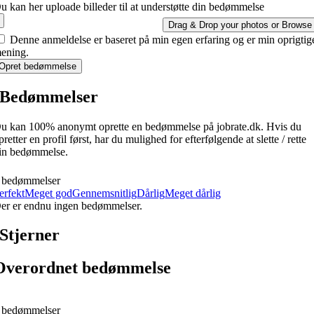
u kan her uploade billeder til at understøtte din bedømmelse
Drag & Drop your photos or
Browse
Denne anmeldelse er baseret på min egen erfaring og er min oprigtig
ening.
Opret bedømmelse
Bedømmelser
u kan 100% anonymt oprette en bedømmelse på jobrate.dk. Hvis du
pretter en profil først, har du mulighed for efterfølgende at slette / rette
in bedømmelse.
 bedømmelser
erfekt
Meget god
Gennemsnitlig
Dårlig
Meget dårlig
er er endnu ingen bedømmelser.
Stjerner
Overordnet bedømmelse
 bedømmelser