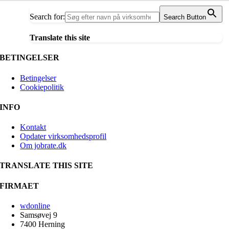
Search for:
Search Button
Translate this site
BETINGELSER
Betingelser
Cookiepolitik
INFO
Kontakt
Opdater virksomhedsprofil
Om jobrate.dk
TRANSLATE THIS SITE
FIRMAET
wdonline
Samsøvej 9
7400 Herning