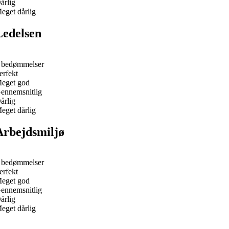
årlig
eget dårlig
Ledelsen
 bedømmelser
erfekt
eget god
ennemsnitlig
årlig
eget dårlig
Arbejdsmiljø
 bedømmelser
erfekt
eget god
ennemsnitlig
årlig
eget dårlig