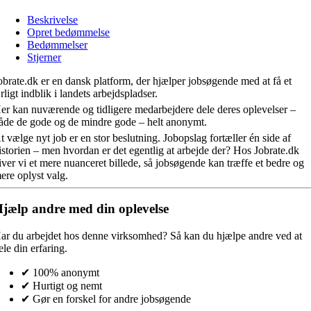
Beskrivelse
Opret bedømmelse
Bedømmelser
Stjerner
obrate.dk er en dansk platform, der hjælper jobsøgende med at få et
rligt indblik i landets arbejdspladser.
er kan nuværende og tidligere medarbejdere dele deres oplevelser –
åde de gode og de mindre gode – helt anonymt.
t vælge nyt job er en stor beslutning. Jobopslag fortæller én side af
istorien – men hvordan er det egentlig at arbejde der? Hos Jobrate.dk
iver vi et mere nuanceret billede, så jobsøgende kan træffe et bedre og
ere oplyst valg.
jælp andre med din oplevelse
ar du arbejdet hos denne virksomhed?
Så kan du hjælpe andre ved at
ele din erfaring.
✔ 100% anonymt
✔ Hurtigt og nemt
✔ Gør en forskel for andre jobsøgende