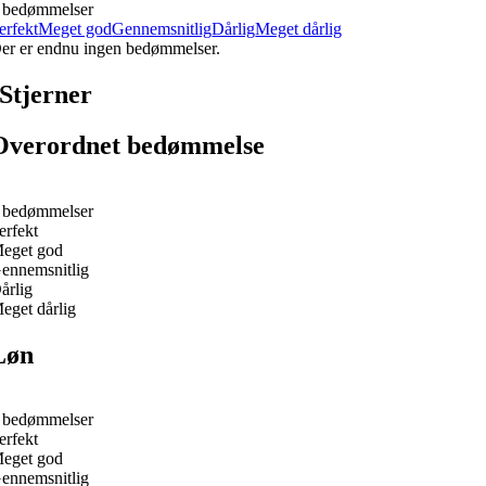
 bedømmelser
erfekt
Meget god
Gennemsnitlig
Dårlig
Meget dårlig
er er endnu ingen bedømmelser.
Stjerner
Overordnet bedømmelse
 bedømmelser
erfekt
eget god
ennemsnitlig
årlig
eget dårlig
Løn
 bedømmelser
erfekt
eget god
ennemsnitlig