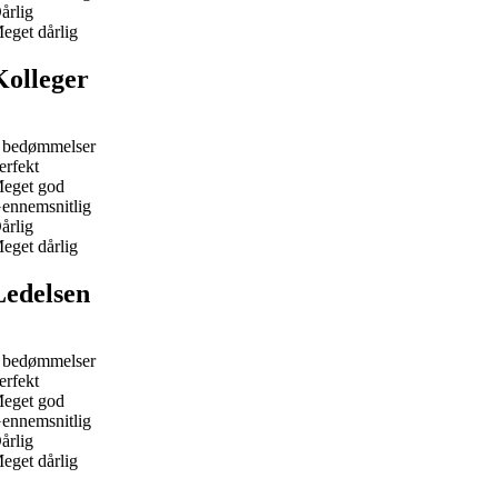
årlig
eget dårlig
Kolleger
 bedømmelser
erfekt
eget god
ennemsnitlig
årlig
eget dårlig
Ledelsen
 bedømmelser
erfekt
eget god
ennemsnitlig
årlig
eget dårlig