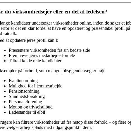
r du virksomhedsejer eller en del af ledelsen?
ange kandidater undersøger virksomheder online, inden de søger et job
erfor er det en klar fordel at have en opdateret og præsentabel profil på
obrate.dk.
ed at opdatere jeres profil kan I:
Præsentere virksomheden fra sin bedste side
Fremhæve jeres medarbejderfordele
Tiltrække de rette kandidater
ksempler på forhold, som mange jobsøgende vægter højt:
Kantineordning
Mulighed for hjemmearbejde
Pensionsordning
Sundhedsforsikring
Personaleforening
Motion og trivselstilbud
Ladestander til elbil
rugere kan filtrere virksomheder ud fra netop disse forhold – og flere o
lere vælger arbejdsplads med udgangspunkt i dem.