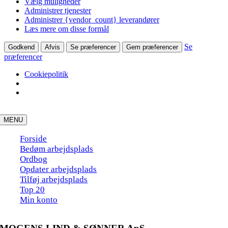
Vælg muligheder
Administrer tjenester
Administrer {vendor_count} leverandører
Læs mere om disse formål
Se
Godkend
Afvis
Se præferencer
Gem præferencer
præferencer
Cookiepolitik
Skip
to
MENU
content
Forside
Bedøm arbejdsplads
Ordbog
Opdater arbejdsplads
Tilføj arbejdsplads
Top 20
Min konto