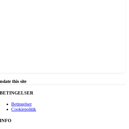
slate this site
BETINGELSER
Betingelser
Cookiepolitik
INFO