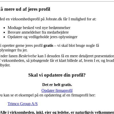
å mere ud af jeres profil
ed en virksomhedsprofil på Jobrate.dk får I mulighed for at:
Modtage besked ved nye bedømmelser
Besvare anmeldelser fra medarbejdere
Opdatere og vedligeholde jeres oplysninger
i opretter gerne jeres profil
gratis
– vi skal blot bruge nogle få
plysninger fra jer.
nder fanen
Beskrivelse
kan I desuden få en mere detaljeret præsentatio
f virksomheden, så jobsøgende får et klart billede af, hvem I er, og hvad
ilbyder.
Skal vi opdatere din profil?
Det er helt gratis.
Opdater firmaprofil
u kan se et eksempel på en opdatering af en firmaprofil her:
Trimco Group A/S
Alle i virksomheden, inkl. ejer og ledelse, er naturligvis velkomme