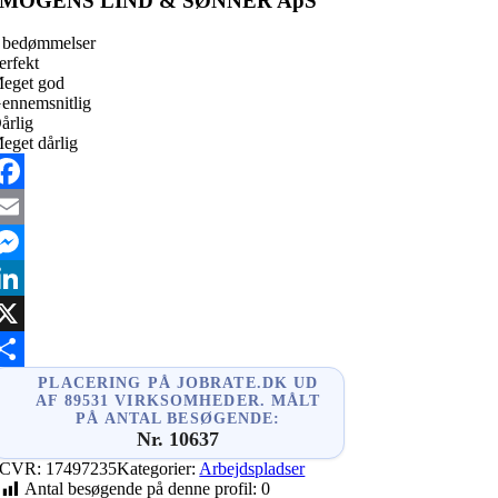
MOGENS LIND & SØNNER ApS
 bedømmelser
erfekt
eget god
ennemsnitlig
årlig
eget dårlig
acebook
mail
essenger
inkedIn
X
hare
PLACERING PÅ JOBRATE.DK UD
AF 89531 VIRKSOMHEDER. MÅLT
PÅ ANTAL BESØGENDE:
Nr. 10637
CVR:
17497235
Kategorier:
Arbejdspladser
Antal besøgende på denne profil:
0