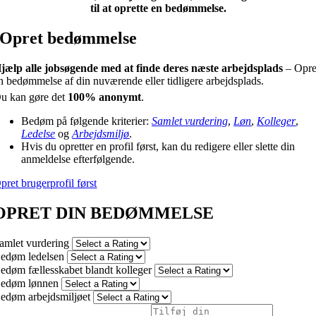
til at oprette en bedømmelse.
Opret bedømmelse
jælp alle jobsøgende med at finde deres næste arbejdsplads
– Opre
n bedømmelse af din nuværende eller tidligere arbejdsplads.
u kan gøre det
100% anonymt
.
Bedøm på følgende kriterier:
Samlet vurdering
,
Løn
,
Kolleger
,
Ledelse
og
Arbejdsmiljø
.
Hvis du opretter en profil først, kan du redigere eller slette din
anmeldelse efterfølgende.
pret brugerprofil først
OPRET DIN BEDØMMELSE
amlet vurdering
edøm ledelsen
edøm fællesskabet blandt kolleger
edøm lønnen
edøm arbejdsmiljøet