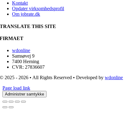
Kontakt
Opdater virksomhedsprofil
Om jobrate.dk
TRANSLATE THIS SITE
FIRMAET
wdonline
Samsøvej 9
7400 Herning
CVR: 27836607
© 2025 - 2026 • All Rights Reserved • Developed by
wdonline
Page load link
Administrer samtykke
Go
to
Top