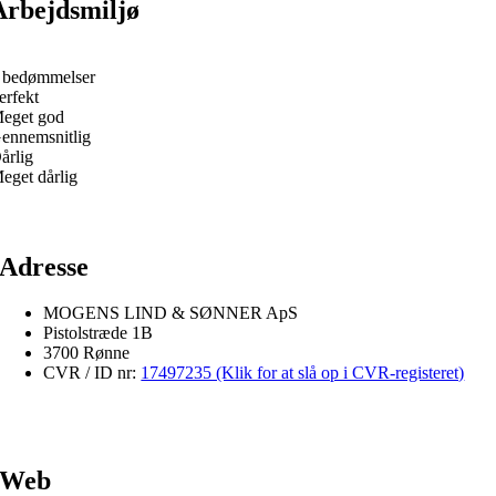
Arbejdsmiljø
 bedømmelser
erfekt
eget god
ennemsnitlig
årlig
eget dårlig
Adresse
MOGENS LIND & SØNNER ApS
Pistolstræde 1B
3700 Rønne
CVR / ID nr:
17497235 (Klik for at slå op i CVR-registeret)
Web