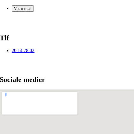
Vis e-mail
Tlf
20 14 78 02
Sociale medier