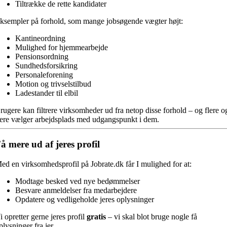
Tiltrække de rette kandidater
ksempler på forhold, som mange jobsøgende vægter højt:
Kantineordning
Mulighed for hjemmearbejde
Pensionsordning
Sundhedsforsikring
Personaleforening
Motion og trivselstilbud
Ladestander til elbil
rugere kan filtrere virksomheder ud fra netop disse forhold – og flere o
lere vælger arbejdsplads med udgangspunkt i dem.
å mere ud af jeres profil
ed en virksomhedsprofil på Jobrate.dk får I mulighed for at:
Modtage besked ved nye bedømmelser
Besvare anmeldelser fra medarbejdere
Opdatere og vedligeholde jeres oplysninger
i opretter gerne jeres profil
gratis
– vi skal blot bruge nogle få
plysninger fra jer.