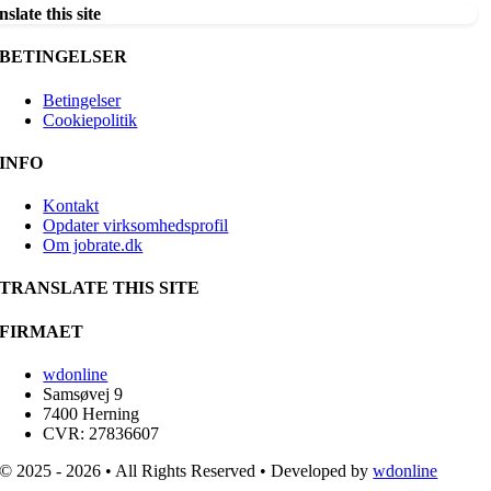
slate this site
BETINGELSER
Betingelser
Cookiepolitik
INFO
Kontakt
Opdater virksomhedsprofil
Om jobrate.dk
TRANSLATE THIS SITE
FIRMAET
wdonline
Samsøvej 9
7400 Herning
CVR: 27836607
© 2025 - 2026 • All Rights Reserved • Developed by
wdonline