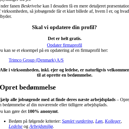
nder fanen
Beskrivelse
kan I desuden få en mere detaljeret præsentatio
f virksomheden, så jobsøgende får et klart billede af, hvem I er, og hvad
ilbyder.
Skal vi opdatere din profil?
Det er helt gratis.
Opdater firmaprofil
u kan se et eksempel på en opdatering af en firmaprofil her:
Trimco Group (Denmark) A/S
Alle i virksomheden, inkl. ejer og ledelse, er naturligvis velkomme
til at oprette en bedømmelse.
Opret bedømmelse
jælp alle jobsøgende med at finde deres næste arbejdsplads
– Opre
n bedømmelse af din nuværende eller tidligere arbejdsplads.
u kan gøre det
100% anonymt
.
Bedøm på følgende kriterier:
Samlet vurdering
,
Løn
,
Kolleger
,
Ledelse
og
Arbejdsmiljø
.