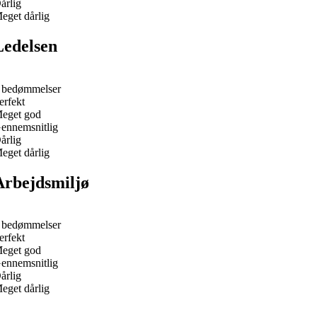
årlig
eget dårlig
Ledelsen
 bedømmelser
erfekt
eget god
ennemsnitlig
årlig
eget dårlig
Arbejdsmiljø
 bedømmelser
erfekt
eget god
ennemsnitlig
årlig
eget dårlig