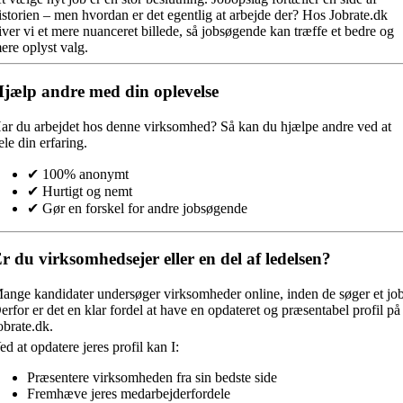
istorien – men hvordan er det egentlig at arbejde der? Hos Jobrate.dk
iver vi et mere nuanceret billede, så jobsøgende kan træffe et bedre og
ere oplyst valg.
jælp andre med din oplevelse
ar du arbejdet hos denne virksomhed?
Så kan du hjælpe andre ved at
ele din erfaring.
✔ 100% anonymt
✔ Hurtigt og nemt
✔ Gør en forskel for andre jobsøgende
r du virksomhedsejer eller en del af ledelsen?
ange kandidater undersøger virksomheder online, inden de søger et job
erfor er det en klar fordel at have en opdateret og præsentabel profil på
obrate.dk.
ed at opdatere jeres profil kan I:
Præsentere virksomheden fra sin bedste side
Fremhæve jeres medarbejderfordele