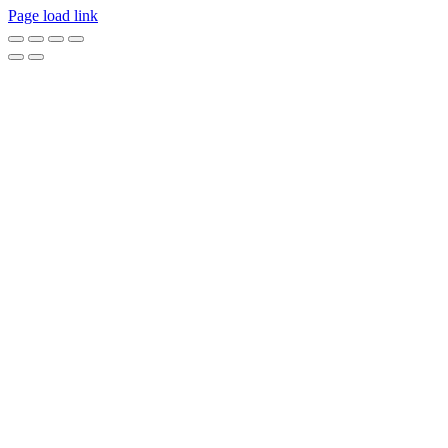
Page load link
Go
to
Top