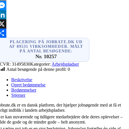
mail
essenger
inkedIn
X
hare
PLACERING PÅ JOBRATE.DK UD
AF 89531 VIRKSOMHEDER. MÅLT
PÅ ANTAL BESØGENDE:
Nr. 10257
CVR:
31495830
Kategorier:
Arbejdspladser
Antal besøgende på denne profil:
0
Beskrivelse
Opret bedømmelse
Bedømmelser
Stjerner
obrate.dk er en dansk platform, der hjælper jobsøgende med at få et
rligt indblik i landets arbejdspladser.
er kan nuværende og tidligere medarbejdere dele deres oplevelser –
åde de gode og de mindre gode – helt anonymt.
t vælge nyt job er en stor beslutning. Jobopslag fortæller én side af