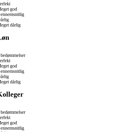
erfekt
eget god
ennemsnitlig
årlig
eget dårlig
Løn
 bedømmelser
erfekt
eget god
ennemsnitlig
årlig
eget dårlig
Kolleger
 bedømmelser
erfekt
eget god
ennemsnitlig