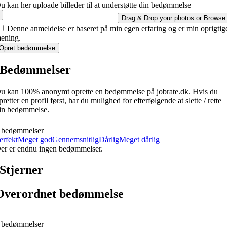
u kan her uploade billeder til at understøtte din bedømmelse
Drag & Drop your photos or
Browse
Denne anmeldelse er baseret på min egen erfaring og er min oprigtig
ening.
Opret bedømmelse
Bedømmelser
u kan 100% anonymt oprette en bedømmelse på jobrate.dk. Hvis du
pretter en profil først, har du mulighed for efterfølgende at slette / rette
in bedømmelse.
 bedømmelser
erfekt
Meget god
Gennemsnitlig
Dårlig
Meget dårlig
er er endnu ingen bedømmelser.
Stjerner
Overordnet bedømmelse
 bedømmelser