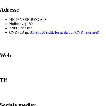
Adresse
NK JENSEN BYG ApS
Nollundvej 180
7200 Grindsted
CVR / ID nr:
31495830 (Klik for at slå op i CVR-registeret)
Web
Tlf
Sociale medier