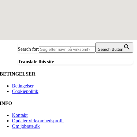
Search for:
Search Button
Translate this site
BETINGELSER
Betingelser
Cookiepolitik
INFO
Kontakt
Opdater virksomhedsprofil
Om jobrate.dk