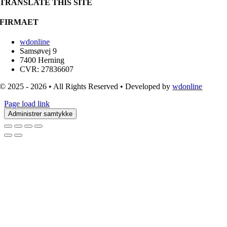
TRANSLATE THIS SITE
FIRMAET
wdonline
Samsøvej 9
7400 Herning
CVR: 27836607
© 2025 - 2026 • All Rights Reserved • Developed by
wdonline
Page load link
Administrer samtykke
Go
to
Top