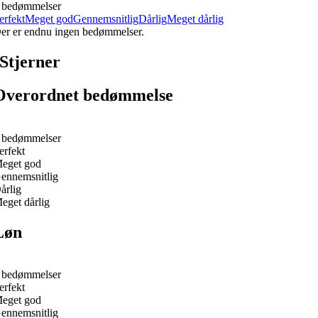
 bedømmelser
erfekt
Meget god
Gennemsnitlig
Dårlig
Meget dårlig
er er endnu ingen bedømmelser.
Stjerner
Overordnet bedømmelse
 bedømmelser
erfekt
eget god
ennemsnitlig
årlig
eget dårlig
Løn
 bedømmelser
erfekt
eget god
ennemsnitlig