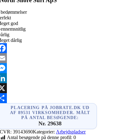
North Shore Surf ApS
 bedømmelser
erfekt
eget god
ennemsnitlig
årlig
eget dårlig
acebook
mail
essenger
inkedIn
X
hare
PLACERING PÅ JOBRATE.DK UD
AF 89531 VIRKSOMHEDER. MÅLT
PÅ ANTAL BESØGENDE:
Nr. 29638
CVR:
39143690
Kategorier:
Arbejdspladser
Antal besøgende på denne profil:
0