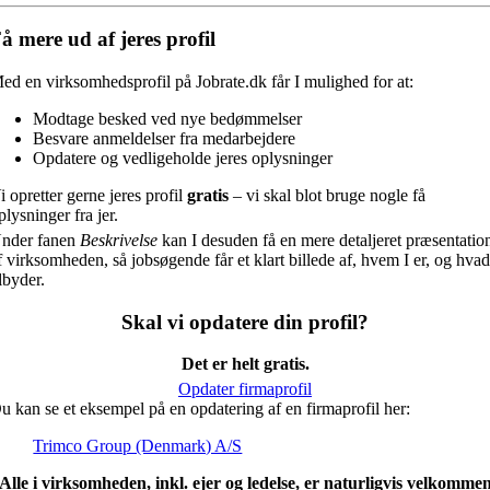
å mere ud af jeres profil
ed en virksomhedsprofil på Jobrate.dk får I mulighed for at:
Modtage besked ved nye bedømmelser
Besvare anmeldelser fra medarbejdere
Opdatere og vedligeholde jeres oplysninger
i opretter gerne jeres profil
gratis
– vi skal blot bruge nogle få
plysninger fra jer.
nder fanen
Beskrivelse
kan I desuden få en mere detaljeret præsentatio
f virksomheden, så jobsøgende får et klart billede af, hvem I er, og hvad
ilbyder.
Skal vi opdatere din profil?
Det er helt gratis.
Opdater firmaprofil
u kan se et eksempel på en opdatering af en firmaprofil her:
Trimco Group (Denmark) A/S
Alle i virksomheden, inkl. ejer og ledelse, er naturligvis velkomme