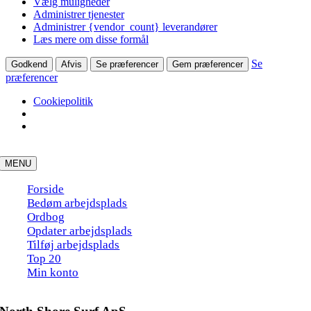
Vælg muligheder
Administrer tjenester
Administrer {vendor_count} leverandører
Læs mere om disse formål
Se
Godkend
Afvis
Se præferencer
Gem præferencer
præferencer
Cookiepolitik
Skip
to
MENU
content
Forside
Bedøm arbejdsplads
Ordbog
Opdater arbejdsplads
Tilføj arbejdsplads
Top 20
Min konto