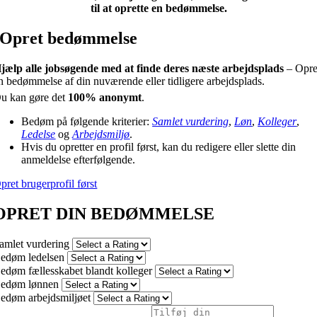
til at oprette en bedømmelse.
Opret bedømmelse
jælp alle jobsøgende med at finde deres næste arbejdsplads
– Opre
n bedømmelse af din nuværende eller tidligere arbejdsplads.
u kan gøre det
100% anonymt
.
Bedøm på følgende kriterier:
Samlet vurdering
,
Løn
,
Kolleger
,
Ledelse
og
Arbejdsmiljø
.
Hvis du opretter en profil først, kan du redigere eller slette din
anmeldelse efterfølgende.
pret brugerprofil først
OPRET DIN BEDØMMELSE
amlet vurdering
edøm ledelsen
edøm fællesskabet blandt kolleger
edøm lønnen
edøm arbejdsmiljøet