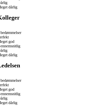
årlig
eget dårlig
Kolleger
 bedømmelser
erfekt
eget god
ennemsnitlig
årlig
eget dårlig
Ledelsen
 bedømmelser
erfekt
eget god
ennemsnitlig
årlig
eget dårlig