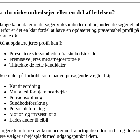
r du virksomhedsejer eller en del af ledelsen?
ange kandidater undersøger virksomheder online, inden de søger et job
erfor er det en klar fordel at have en opdateret og præsentabel profil på
obrate.dk.
ed at opdatere jeres profil kan I:
Præsentere virksomheden fra sin bedste side
Fremhæve jeres medarbejderfordele
Tiltrække de rette kandidater
ksempler på forhold, som mange jobsøgende vægter højt:
Kantineordning
Mulighed for hjemmearbejde
Pensionsordning
Sundhedsforsikring
Personaleforening
Motion og trivselstilbud
Ladestander til elbil
rugere kan filtrere virksomheder ud fra netop disse forhold – og flere o
lere vælger arbejdsplads med udgangspunkt i dem.