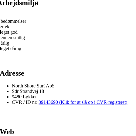
Arbejdsmiljø
 bedømmelser
erfekt
eget god
ennemsnitlig
årlig
eget dårlig
Adresse
North Shore Surf ApS
Sdr Strandvej 18
9480 Løkken
CVR / ID nr:
39143690 (Klik for at slå op i CVR-registeret)
Web