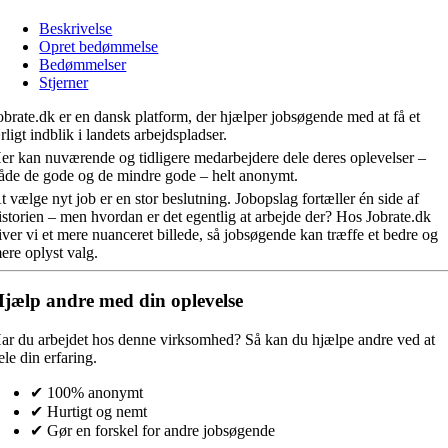
Beskrivelse
Opret bedømmelse
Bedømmelser
Stjerner
obrate.dk er en dansk platform, der hjælper jobsøgende med at få et
rligt indblik i landets arbejdspladser.
er kan nuværende og tidligere medarbejdere dele deres oplevelser –
åde de gode og de mindre gode – helt anonymt.
t vælge nyt job er en stor beslutning. Jobopslag fortæller én side af
istorien – men hvordan er det egentlig at arbejde der? Hos Jobrate.dk
iver vi et mere nuanceret billede, så jobsøgende kan træffe et bedre og
ere oplyst valg.
jælp andre med din oplevelse
ar du arbejdet hos denne virksomhed?
Så kan du hjælpe andre ved at
ele din erfaring.
✔ 100% anonymt
✔ Hurtigt og nemt
✔ Gør en forskel for andre jobsøgende