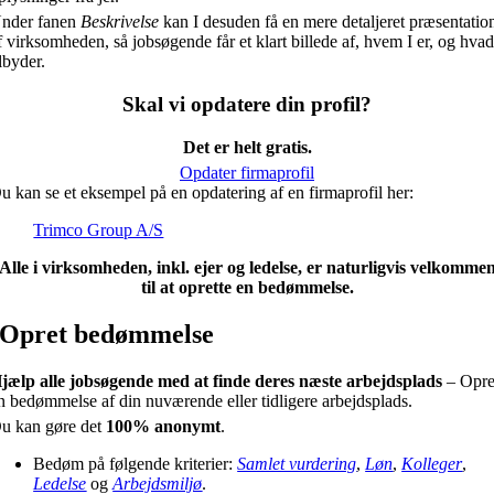
nder fanen
Beskrivelse
kan I desuden få en mere detaljeret præsentatio
f virksomheden, så jobsøgende får et klart billede af, hvem I er, og hvad
ilbyder.
Skal vi opdatere din profil?
Det er helt gratis.
Opdater firmaprofil
u kan se et eksempel på en opdatering af en firmaprofil her:
Trimco Group A/S
Alle i virksomheden, inkl. ejer og ledelse, er naturligvis velkomme
til at oprette en bedømmelse.
Opret bedømmelse
jælp alle jobsøgende med at finde deres næste arbejdsplads
– Opre
n bedømmelse af din nuværende eller tidligere arbejdsplads.
u kan gøre det
100% anonymt
.
Bedøm på følgende kriterier:
Samlet vurdering
,
Løn
,
Kolleger
,
Ledelse
og
Arbejdsmiljø
.