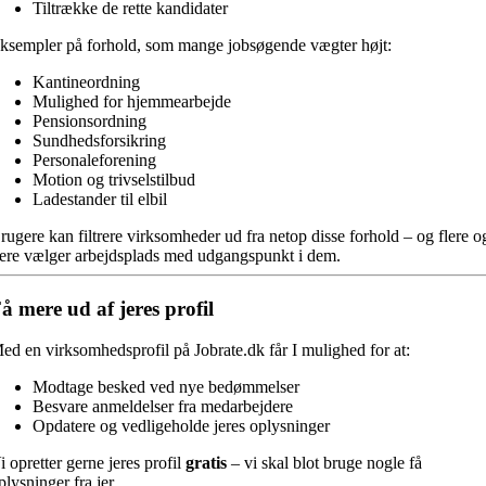
Tiltrække de rette kandidater
ksempler på forhold, som mange jobsøgende vægter højt:
Kantineordning
Mulighed for hjemmearbejde
Pensionsordning
Sundhedsforsikring
Personaleforening
Motion og trivselstilbud
Ladestander til elbil
rugere kan filtrere virksomheder ud fra netop disse forhold – og flere o
lere vælger arbejdsplads med udgangspunkt i dem.
å mere ud af jeres profil
ed en virksomhedsprofil på Jobrate.dk får I mulighed for at:
Modtage besked ved nye bedømmelser
Besvare anmeldelser fra medarbejdere
Opdatere og vedligeholde jeres oplysninger
i opretter gerne jeres profil
gratis
– vi skal blot bruge nogle få
plysninger fra jer.