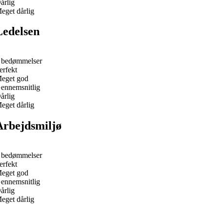
årlig
eget dårlig
Ledelsen
 bedømmelser
erfekt
eget god
ennemsnitlig
årlig
eget dårlig
Arbejdsmiljø
 bedømmelser
erfekt
eget god
ennemsnitlig
årlig
eget dårlig