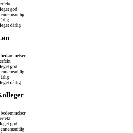
erfekt
eget god
ennemsnitlig
årlig
eget dårlig
Løn
 bedømmelser
erfekt
eget god
ennemsnitlig
årlig
eget dårlig
Kolleger
 bedømmelser
erfekt
eget god
ennemsnitlig