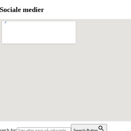
Sociale medier
earch for:
Search Button