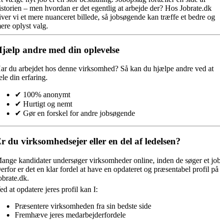
istorien – men hvordan er det egentlig at arbejde der? Hos Jobrate.dk
iver vi et mere nuanceret billede, så jobsøgende kan træffe et bedre og
ere oplyst valg.
jælp andre med din oplevelse
ar du arbejdet hos denne virksomhed?
Så kan du hjælpe andre ved at
ele din erfaring.
✔ 100% anonymt
✔ Hurtigt og nemt
✔ Gør en forskel for andre jobsøgende
r du virksomhedsejer eller en del af ledelsen?
ange kandidater undersøger virksomheder online, inden de søger et job
erfor er det en klar fordel at have en opdateret og præsentabel profil på
obrate.dk.
ed at opdatere jeres profil kan I:
Præsentere virksomheden fra sin bedste side
Fremhæve jeres medarbejderfordele