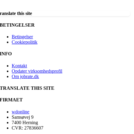
ranslate this site
BETINGELSER
Betingelser
Cookiepolitik
INFO
Kontakt
Opdater virksomhedsprofil
Om jobrate.dk
TRANSLATE THIS SITE
FIRMAET
wdonline
Samsøvej 9
7400 Herning
CVR: 27836607