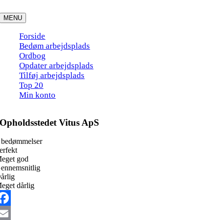
Skip
to
MENU
content
Forside
Bedøm arbejdsplads
Ordbog
Opdater arbejdsplads
Tilføj arbejdsplads
Top 20
Min konto
Opholdsstedet Vitus ApS
 bedømmelser
erfekt
eget god
ennemsnitlig
årlig
eget dårlig
acebook