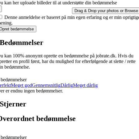
u kan her uploade billeder til at understøtte din bedømmelse
Drag & Drop your photos or
Browse
Denne anmeldelse er baseret på min egen erfaring og er min oprigtig
ening.
Opret bedømmelse
Bedømmelser
u kan 100% anonymt oprette en bedømmelse på jobrate.dk. Hvis du
pretter en profil først, har du mulighed for efterfølgende at slette / rette
in bedømmelse.
 bedømmelser
erfekt
Meget god
Gennemsnitlig
Dårlig
Meget dårlig
er er endnu ingen bedømmelser.
Stjerner
Overordnet bedømmelse
 bedømmelser