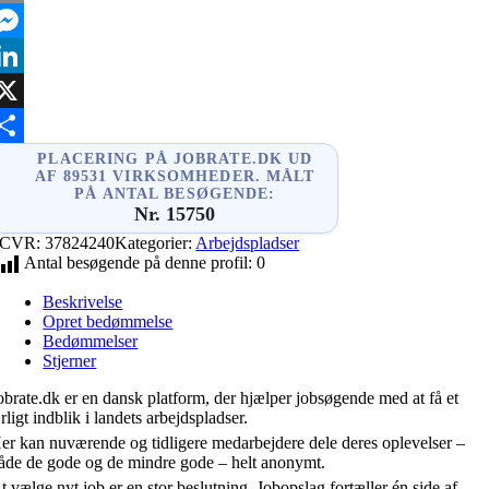
mail
essenger
inkedIn
X
hare
PLACERING PÅ JOBRATE.DK UD
AF 89531 VIRKSOMHEDER. MÅLT
PÅ ANTAL BESØGENDE:
Nr. 15750
CVR:
37824240
Kategorier:
Arbejdspladser
Antal besøgende på denne profil:
0
Beskrivelse
Opret bedømmelse
Bedømmelser
Stjerner
obrate.dk er en dansk platform, der hjælper jobsøgende med at få et
rligt indblik i landets arbejdspladser.
er kan nuværende og tidligere medarbejdere dele deres oplevelser –
åde de gode og de mindre gode – helt anonymt.
t vælge nyt job er en stor beslutning. Jobopslag fortæller én side af