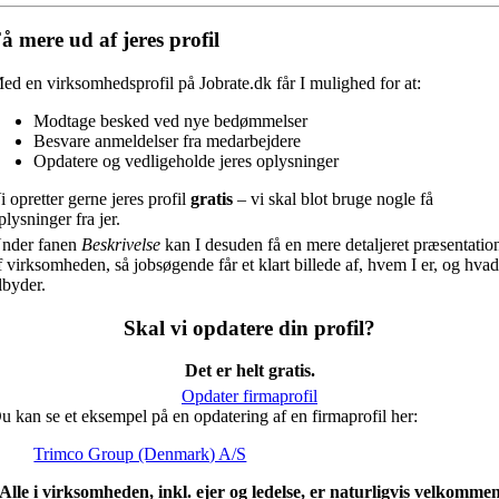
å mere ud af jeres profil
ed en virksomhedsprofil på Jobrate.dk får I mulighed for at:
Modtage besked ved nye bedømmelser
Besvare anmeldelser fra medarbejdere
Opdatere og vedligeholde jeres oplysninger
i opretter gerne jeres profil
gratis
– vi skal blot bruge nogle få
plysninger fra jer.
nder fanen
Beskrivelse
kan I desuden få en mere detaljeret præsentatio
f virksomheden, så jobsøgende får et klart billede af, hvem I er, og hvad
ilbyder.
Skal vi opdatere din profil?
Det er helt gratis.
Opdater firmaprofil
u kan se et eksempel på en opdatering af en firmaprofil her:
Trimco Group (Denmark) A/S
Alle i virksomheden, inkl. ejer og ledelse, er naturligvis velkomme