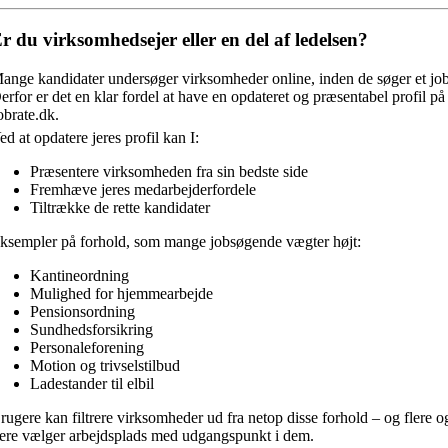
r du virksomhedsejer eller en del af ledelsen?
ange kandidater undersøger virksomheder online, inden de søger et job
erfor er det en klar fordel at have en opdateret og præsentabel profil på
obrate.dk.
ed at opdatere jeres profil kan I:
Præsentere virksomheden fra sin bedste side
Fremhæve jeres medarbejderfordele
Tiltrække de rette kandidater
ksempler på forhold, som mange jobsøgende vægter højt:
Kantineordning
Mulighed for hjemmearbejde
Pensionsordning
Sundhedsforsikring
Personaleforening
Motion og trivselstilbud
Ladestander til elbil
rugere kan filtrere virksomheder ud fra netop disse forhold – og flere o
lere vælger arbejdsplads med udgangspunkt i dem.