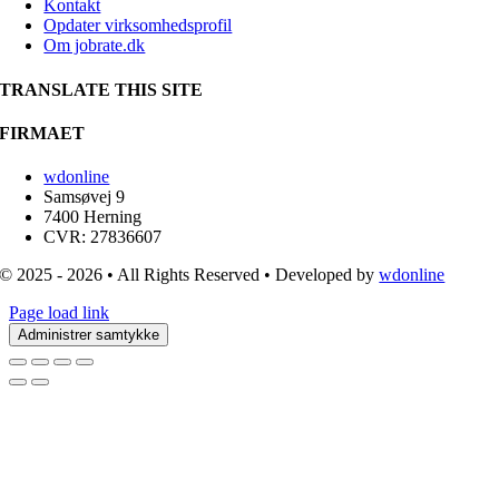
Kontakt
Opdater virksomhedsprofil
Om jobrate.dk
TRANSLATE THIS SITE
FIRMAET
wdonline
Samsøvej 9
7400 Herning
CVR: 27836607
© 2025 - 2026 • All Rights Reserved • Developed by
wdonline
Page load link
Administrer samtykke
Go
to
Top