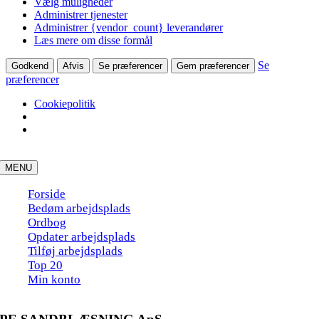
Vælg muligheder
Administrer tjenester
Administrer {vendor_count} leverandører
Læs mere om disse formål
Se
Godkend
Afvis
Se præferencer
Gem præferencer
præferencer
Cookiepolitik
Skip
to
MENU
content
Forside
Bedøm arbejdsplads
Ordbog
Opdater arbejdsplads
Tilføj arbejdsplads
Top 20
Min konto