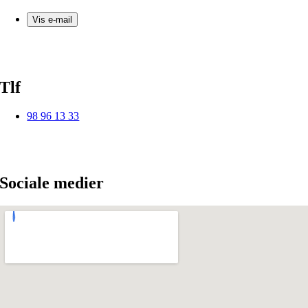
Vis e-mail
Tlf
98 96 13 33
Sociale medier