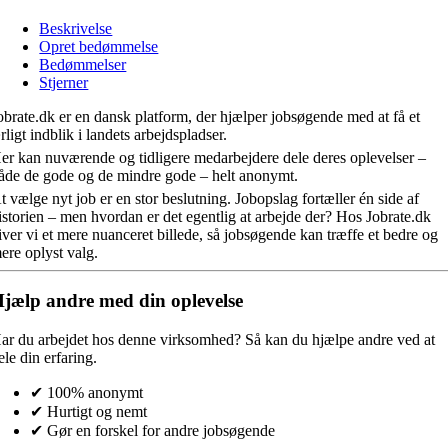
Beskrivelse
Opret bedømmelse
Bedømmelser
Stjerner
obrate.dk er en dansk platform, der hjælper jobsøgende med at få et
rligt indblik i landets arbejdspladser.
er kan nuværende og tidligere medarbejdere dele deres oplevelser –
åde de gode og de mindre gode – helt anonymt.
t vælge nyt job er en stor beslutning. Jobopslag fortæller én side af
istorien – men hvordan er det egentlig at arbejde der? Hos Jobrate.dk
iver vi et mere nuanceret billede, så jobsøgende kan træffe et bedre og
ere oplyst valg.
jælp andre med din oplevelse
ar du arbejdet hos denne virksomhed?
Så kan du hjælpe andre ved at
ele din erfaring.
✔ 100% anonymt
✔ Hurtigt og nemt
✔ Gør en forskel for andre jobsøgende