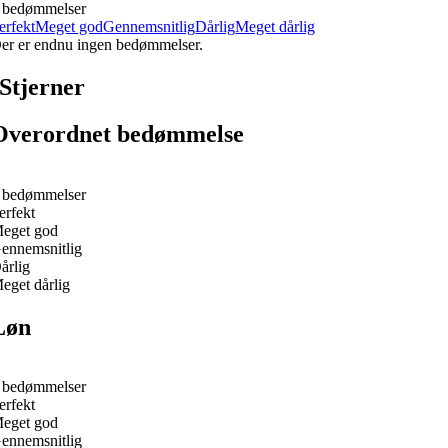
 bedømmelser
erfekt
Meget god
Gennemsnitlig
Dårlig
Meget dårlig
er er endnu ingen bedømmelser.
Stjerner
Overordnet bedømmelse
 bedømmelser
erfekt
eget god
ennemsnitlig
årlig
eget dårlig
Løn
 bedømmelser
erfekt
eget god
ennemsnitlig