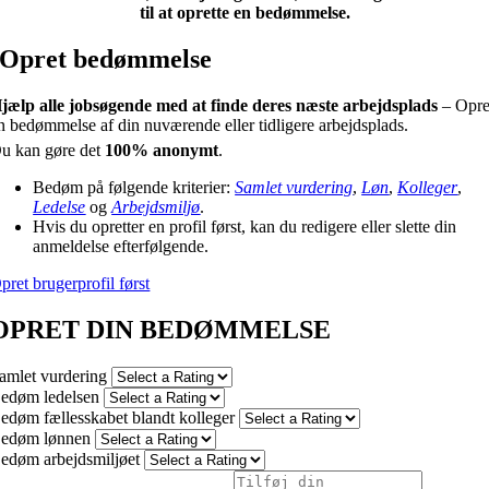
til at oprette en bedømmelse.
Opret bedømmelse
jælp alle jobsøgende med at finde deres næste arbejdsplads
– Opre
n bedømmelse af din nuværende eller tidligere arbejdsplads.
u kan gøre det
100% anonymt
.
Bedøm på følgende kriterier:
Samlet vurdering
,
Løn
,
Kolleger
,
Ledelse
og
Arbejdsmiljø
.
Hvis du opretter en profil først, kan du redigere eller slette din
anmeldelse efterfølgende.
pret brugerprofil først
OPRET DIN BEDØMMELSE
amlet vurdering
edøm ledelsen
edøm fællesskabet blandt kolleger
edøm lønnen
edøm arbejdsmiljøet