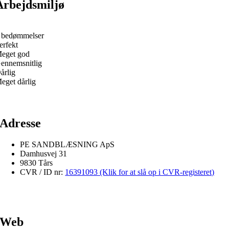
Arbejdsmiljø
 bedømmelser
erfekt
eget god
ennemsnitlig
årlig
eget dårlig
Adresse
PE SANDBLÆSNING ApS
Damhusvej 31
9830 Tårs
CVR / ID nr:
16391093 (Klik for at slå op i CVR-registeret)
Web