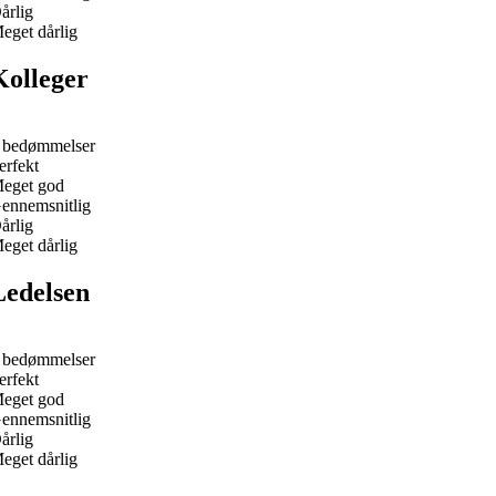
årlig
eget dårlig
Kolleger
 bedømmelser
erfekt
eget god
ennemsnitlig
årlig
eget dårlig
Ledelsen
 bedømmelser
erfekt
eget god
ennemsnitlig
årlig
eget dårlig