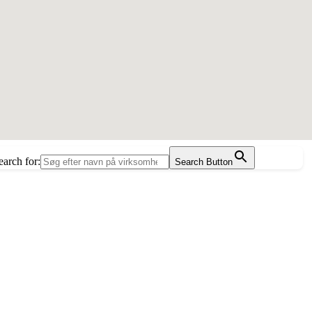
earch for:
Search Button