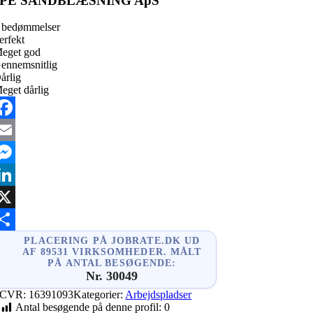
PE SANDBLÆSNING ApS
 bedømmelser
erfekt
eget god
ennemsnitlig
årlig
eget dårlig
acebook
mail
essenger
inkedIn
X
hare
PLACERING PÅ JOBRATE.DK UD
AF 89531 VIRKSOMHEDER. MÅLT
PÅ ANTAL BESØGENDE:
Nr. 30049
CVR:
16391093
Kategorier:
Arbejdspladser
Antal besøgende på denne profil:
0