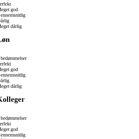
erfekt
eget god
ennemsnitlig
årlig
eget dårlig
Løn
 bedømmelser
erfekt
eget god
ennemsnitlig
årlig
eget dårlig
Kolleger
 bedømmelser
erfekt
eget god
ennemsnitlig