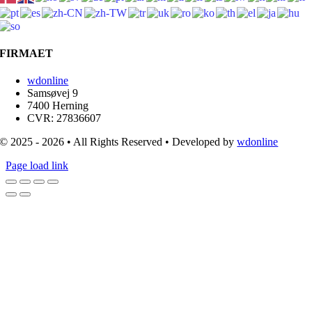
FIRMAET
wdonline
Samsøvej 9
7400 Herning
CVR: 27836607
© 2025 - 2026 • All Rights Reserved • Developed by
wdonline
Page load link
Go
to
Top