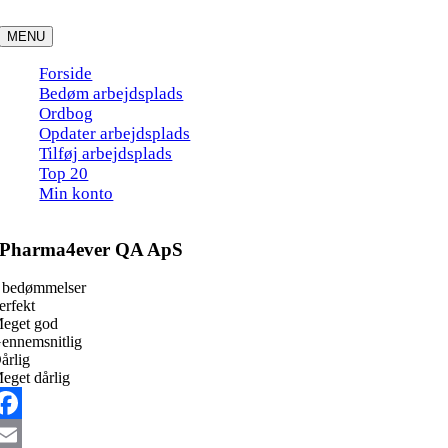
Skip
to
MENU
content
Forside
Bedøm arbejdsplads
Ordbog
Opdater arbejdsplads
Tilføj arbejdsplads
Top 20
Min konto
Pharma4ever QA ApS
 bedømmelser
erfekt
eget god
ennemsnitlig
årlig
eget dårlig
acebook