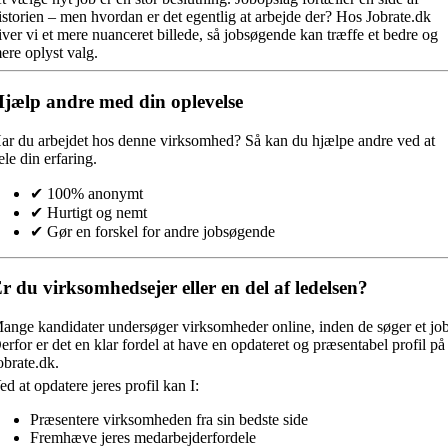
istorien – men hvordan er det egentlig at arbejde der? Hos Jobrate.dk
iver vi et mere nuanceret billede, så jobsøgende kan træffe et bedre og
ere oplyst valg.
jælp andre med din oplevelse
ar du arbejdet hos denne virksomhed?
Så kan du hjælpe andre ved at
ele din erfaring.
✔ 100% anonymt
✔ Hurtigt og nemt
✔ Gør en forskel for andre jobsøgende
r du virksomhedsejer eller en del af ledelsen?
ange kandidater undersøger virksomheder online, inden de søger et job
erfor er det en klar fordel at have en opdateret og præsentabel profil på
obrate.dk.
ed at opdatere jeres profil kan I:
Præsentere virksomheden fra sin bedste side
Fremhæve jeres medarbejderfordele