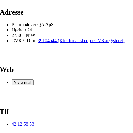
Adresse
Pharma4ever QA ApS
Hørkær 24
2730 Herlev
CVR / ID nr:
39104644 (Klik for at slå op i CVR-registeret)
Web
Vis e-mail
Tlf
42 12 58 53