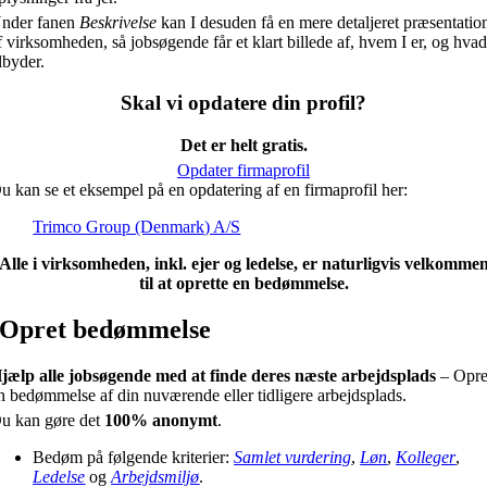
nder fanen
Beskrivelse
kan I desuden få en mere detaljeret præsentatio
f virksomheden, så jobsøgende får et klart billede af, hvem I er, og hvad
ilbyder.
Skal vi opdatere din profil?
Det er helt gratis.
Opdater firmaprofil
u kan se et eksempel på en opdatering af en firmaprofil her:
Trimco Group (Denmark) A/S
Alle i virksomheden, inkl. ejer og ledelse, er naturligvis velkomme
til at oprette en bedømmelse.
Opret bedømmelse
jælp alle jobsøgende med at finde deres næste arbejdsplads
– Opre
n bedømmelse af din nuværende eller tidligere arbejdsplads.
u kan gøre det
100% anonymt
.
Bedøm på følgende kriterier:
Samlet vurdering
,
Løn
,
Kolleger
,
Ledelse
og
Arbejdsmiljø
.