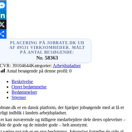
mail
essenger
inkedIn
X
hare
PLACERING PÅ JOBRATE.DK UD
AF 89531 VIRKSOMHEDER. MÅLT
PÅ ANTAL BESØGENDE:
Nr. 58363
CVR:
39104644
Kategorier:
Arbejdspladser
Antal besøgende på denne profil:
0
Beskrivelse
Opret bedømmelse
Bedømmelser
Stjerner
obrate.dk er en dansk platform, der hjælper jobsøgende med at få et
rligt indblik i landets arbejdspladser.
er kan nuværende og tidligere medarbejdere dele deres oplevelser –
åde de gode og de mindre gode – helt anonymt.
t vælge nyt job er en stor beslutning. Jobopslag fortæller én side af