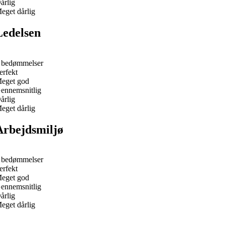
årlig
eget dårlig
Ledelsen
 bedømmelser
erfekt
eget god
ennemsnitlig
årlig
eget dårlig
Arbejdsmiljø
 bedømmelser
erfekt
eget god
ennemsnitlig
årlig
eget dårlig