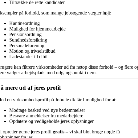
Tiltrække de rette kandidater
ksempler på forhold, som mange jobsøgende vægter højt:
Kantineordning
Mulighed for hjemmearbejde
Pensionsordning
Sundhedsforsikring
Personaleforening
Motion og trivselstilbud
Ladestander til elbil
rugere kan filtrere virksomheder ud fra netop disse forhold – og flere o
lere vælger arbejdsplads med udgangspunkt i dem.
å mere ud af jeres profil
ed en virksomhedsprofil på Jobrate.dk får I mulighed for at:
Modtage besked ved nye bedømmelser
Besvare anmeldelser fra medarbejdere
Opdatere og vedligeholde jeres oplysninger
i opretter gerne jeres profil
gratis
– vi skal blot bruge nogle få
plysninger fra jer.