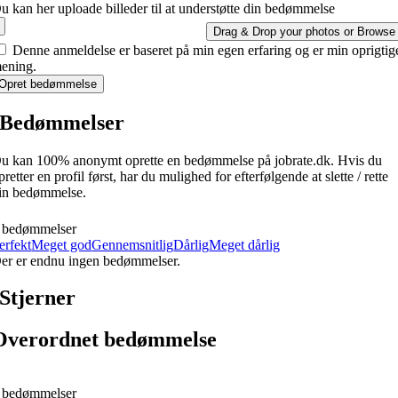
u kan her uploade billeder til at understøtte din bedømmelse
Drag & Drop your photos or
Browse
Denne anmeldelse er baseret på min egen erfaring og er min oprigtig
ening.
Opret bedømmelse
Bedømmelser
u kan 100% anonymt oprette en bedømmelse på jobrate.dk. Hvis du
pretter en profil først, har du mulighed for efterfølgende at slette / rette
in bedømmelse.
 bedømmelser
erfekt
Meget god
Gennemsnitlig
Dårlig
Meget dårlig
er er endnu ingen bedømmelser.
Stjerner
Overordnet bedømmelse
 bedømmelser