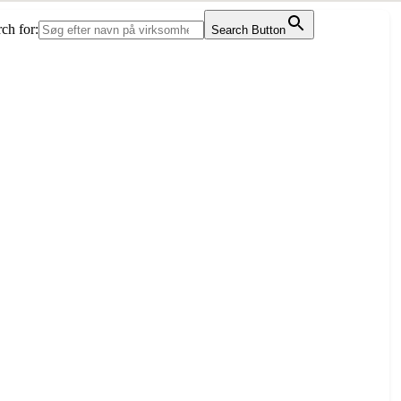
ch for:
Search Button