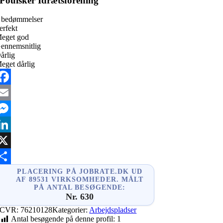
Poulsker Idrætsforening
 bedømmelser
erfekt
eget god
ennemsnitlig
årlig
eget dårlig
acebook
mail
essenger
inkedIn
X
hare
PLACERING PÅ JOBRATE.DK UD
AF 89531 VIRKSOMHEDER. MÅLT
PÅ ANTAL BESØGENDE:
Nr. 630
CVR:
76210128
Kategorier:
Arbejdspladser
Antal besøgende på denne profil:
1