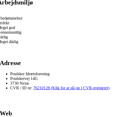
Arbejdsmiljø
 bedømmelser
erfekt
eget god
ennemsnitlig
årlig
eget dårlig
Adresse
Poulsker Idrætsforening
Poulskervej 14G
3730 Nexø
CVR / ID nr:
76210128 (Klik for at slå op i CVR-registeret)
Web