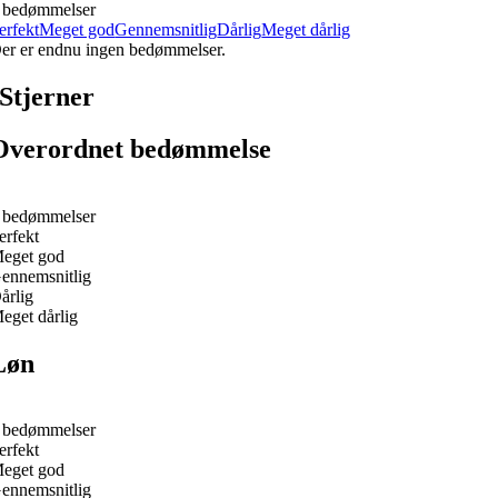
 bedømmelser
erfekt
Meget god
Gennemsnitlig
Dårlig
Meget dårlig
er er endnu ingen bedømmelser.
Stjerner
Overordnet bedømmelse
 bedømmelser
erfekt
eget god
ennemsnitlig
årlig
eget dårlig
Løn
 bedømmelser
erfekt
eget god
ennemsnitlig