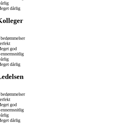
årlig
eget dårlig
Kolleger
 bedømmelser
erfekt
eget god
ennemsnitlig
årlig
eget dårlig
Ledelsen
 bedømmelser
erfekt
eget god
ennemsnitlig
årlig
eget dårlig