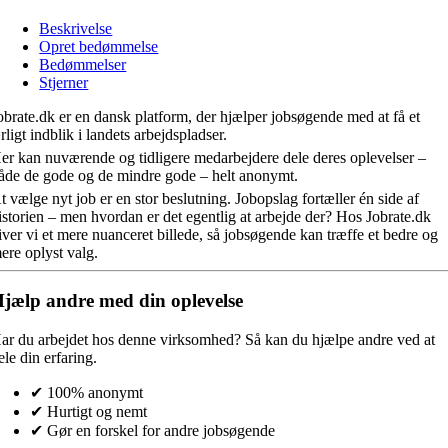
Beskrivelse
Opret bedømmelse
Bedømmelser
Stjerner
obrate.dk er en dansk platform, der hjælper jobsøgende med at få et
rligt indblik i landets arbejdspladser.
er kan nuværende og tidligere medarbejdere dele deres oplevelser –
åde de gode og de mindre gode – helt anonymt.
t vælge nyt job er en stor beslutning. Jobopslag fortæller én side af
istorien – men hvordan er det egentlig at arbejde der? Hos Jobrate.dk
iver vi et mere nuanceret billede, så jobsøgende kan træffe et bedre og
ere oplyst valg.
jælp andre med din oplevelse
ar du arbejdet hos denne virksomhed?
Så kan du hjælpe andre ved at
ele din erfaring.
✔ 100% anonymt
✔ Hurtigt og nemt
✔ Gør en forskel for andre jobsøgende