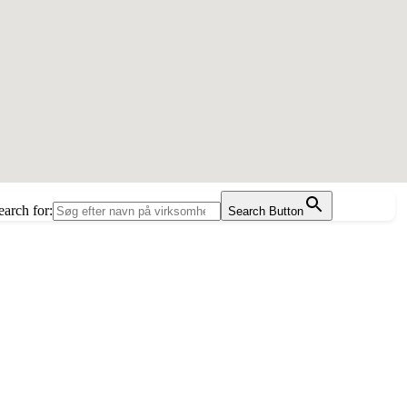
earch for:
Search Button