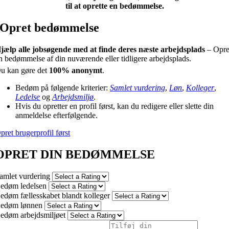
til at oprette en bedømmelse.
Opret bedømmelse
jælp alle jobsøgende med at finde deres næste arbejdsplads
– Opre
n bedømmelse af din nuværende eller tidligere arbejdsplads.
u kan gøre det
100% anonymt
.
Bedøm på følgende kriterier:
Samlet vurdering
,
Løn
,
Kolleger
,
Ledelse
og
Arbejdsmiljø
.
Hvis du opretter en profil først, kan du redigere eller slette din
anmeldelse efterfølgende.
pret brugerprofil først
OPRET DIN BEDØMMELSE
amlet vurdering
edøm ledelsen
edøm fællesskabet blandt kolleger
edøm lønnen
edøm arbejdsmiljøet