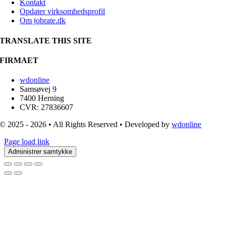
Kontakt
Opdater virksomhedsprofil
Om jobrate.dk
TRANSLATE THIS SITE
FIRMAET
wdonline
Samsøvej 9
7400 Herning
CVR: 27836607
© 2025 - 2026 • All Rights Reserved • Developed by
wdonline
Page load link
Administrer samtykke
Go
to
Top