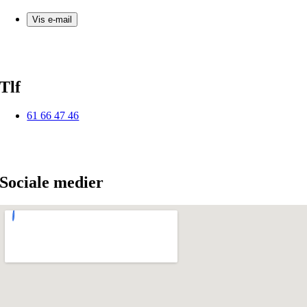
Vis e-mail
Tlf
61 66 47 46
Sociale medier