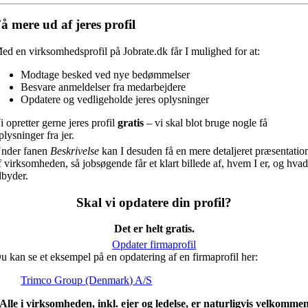
å mere ud af jeres profil
ed en virksomhedsprofil på Jobrate.dk får I mulighed for at:
Modtage besked ved nye bedømmelser
Besvare anmeldelser fra medarbejdere
Opdatere og vedligeholde jeres oplysninger
i opretter gerne jeres profil
gratis
– vi skal blot bruge nogle få
plysninger fra jer.
nder fanen
Beskrivelse
kan I desuden få en mere detaljeret præsentatio
f virksomheden, så jobsøgende får et klart billede af, hvem I er, og hvad
ilbyder.
Skal vi opdatere din profil?
Det er helt gratis.
Opdater firmaprofil
u kan se et eksempel på en opdatering af en firmaprofil her:
Trimco Group (Denmark) A/S
Alle i virksomheden, inkl. ejer og ledelse, er naturligvis velkomme