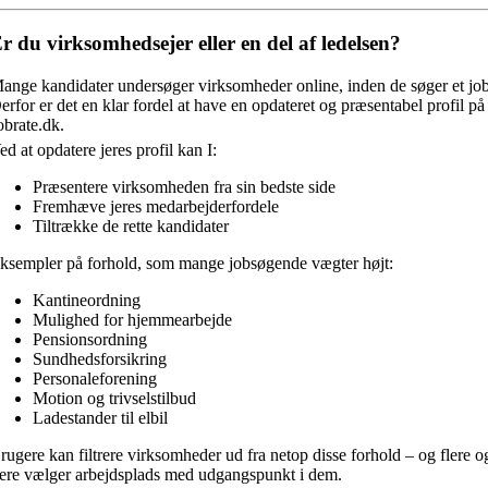
r du virksomhedsejer eller en del af ledelsen?
ange kandidater undersøger virksomheder online, inden de søger et job
erfor er det en klar fordel at have en opdateret og præsentabel profil på
obrate.dk.
ed at opdatere jeres profil kan I:
Præsentere virksomheden fra sin bedste side
Fremhæve jeres medarbejderfordele
Tiltrække de rette kandidater
ksempler på forhold, som mange jobsøgende vægter højt:
Kantineordning
Mulighed for hjemmearbejde
Pensionsordning
Sundhedsforsikring
Personaleforening
Motion og trivselstilbud
Ladestander til elbil
rugere kan filtrere virksomheder ud fra netop disse forhold – og flere o
lere vælger arbejdsplads med udgangspunkt i dem.