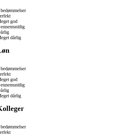
 bedømmelser
erfekt
eget god
ennemsnitlig
årlig
eget dårlig
Løn
 bedømmelser
erfekt
eget god
ennemsnitlig
årlig
eget dårlig
Kolleger
 bedømmelser
erfekt