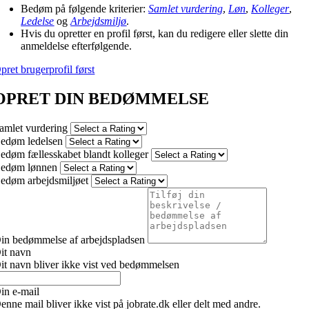
Bedøm på følgende kriterier:
Samlet vurdering
,
Løn
,
Kolleger
,
Ledelse
og
Arbejdsmiljø
.
Hvis du opretter en profil først, kan du redigere eller slette din
anmeldelse efterfølgende.
pret brugerprofil først
OPRET DIN BEDØMMELSE
amlet vurdering
edøm ledelsen
edøm fællesskabet blandt kolleger
edøm lønnen
edøm arbejdsmiljøet
in bedømmelse af arbejdspladsen
it navn
it navn bliver ikke vist ved bedømmelsen
in e-mail
enne mail bliver ikke vist på jobrate.dk eller delt med andre.