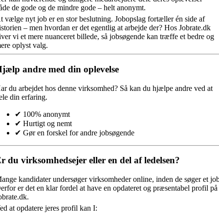
åde de gode og de mindre gode – helt anonymt.
t vælge nyt job er en stor beslutning. Jobopslag fortæller én side af
istorien – men hvordan er det egentlig at arbejde der? Hos Jobrate.dk
iver vi et mere nuanceret billede, så jobsøgende kan træffe et bedre og
ere oplyst valg.
jælp andre med din oplevelse
ar du arbejdet hos denne virksomhed?
Så kan du hjælpe andre ved at
ele din erfaring.
✔ 100% anonymt
✔ Hurtigt og nemt
✔ Gør en forskel for andre jobsøgende
r du virksomhedsejer eller en del af ledelsen?
ange kandidater undersøger virksomheder online, inden de søger et job
erfor er det en klar fordel at have en opdateret og præsentabel profil på
obrate.dk.
ed at opdatere jeres profil kan I: