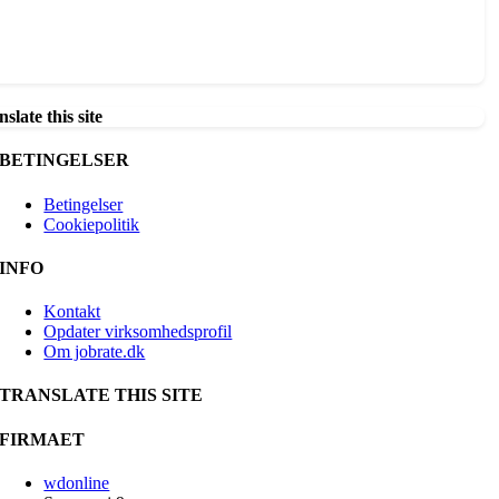
slate this site
BETINGELSER
Betingelser
Cookiepolitik
INFO
Kontakt
Opdater virksomhedsprofil
Om jobrate.dk
TRANSLATE THIS SITE
FIRMAET
wdonline