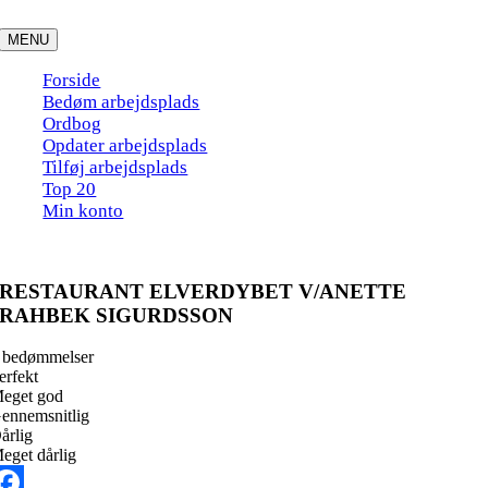
Skip
to
MENU
content
Forside
Bedøm arbejdsplads
Ordbog
Opdater arbejdsplads
Tilføj arbejdsplads
Top 20
Min konto
RESTAURANT ELVERDYBET V/ANETTE
RAHBEK SIGURDSSON
 bedømmelser
erfekt
eget god
ennemsnitlig
årlig
eget dårlig