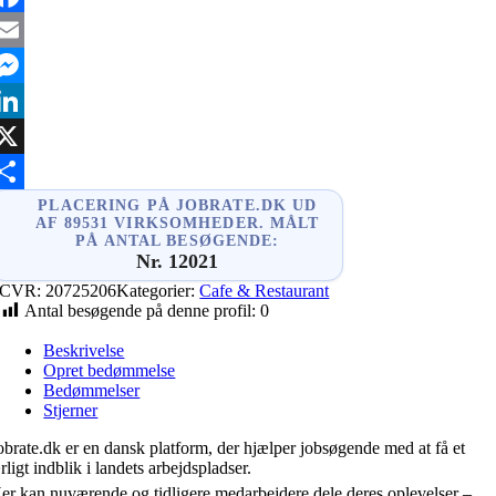
acebook
mail
essenger
inkedIn
X
hare
PLACERING PÅ JOBRATE.DK UD
AF 89531 VIRKSOMHEDER. MÅLT
PÅ ANTAL BESØGENDE:
Nr. 12021
CVR:
20725206
Kategorier:
Cafe & Restaurant
Antal besøgende på denne profil:
0
Beskrivelse
Opret bedømmelse
Bedømmelser
Stjerner
obrate.dk er en dansk platform, der hjælper jobsøgende med at få et
rligt indblik i landets arbejdspladser.
er kan nuværende og tidligere medarbejdere dele deres oplevelser –