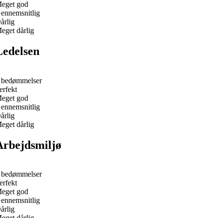
eget god
ennemsnitlig
årlig
eget dårlig
Ledelsen
 bedømmelser
erfekt
eget god
ennemsnitlig
årlig
eget dårlig
Arbejdsmiljø
 bedømmelser
erfekt
eget god
ennemsnitlig
årlig
eget dårlig