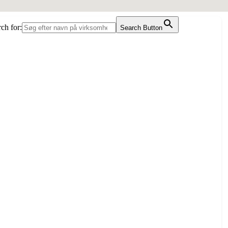
ch for:
Search Button