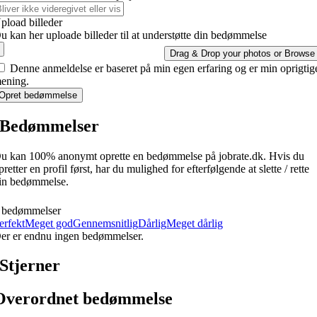
pload billeder
u kan her uploade billeder til at understøtte din bedømmelse
Drag & Drop your photos or
Browse
Denne anmeldelse er baseret på min egen erfaring og er min oprigtig
ening.
Opret bedømmelse
Bedømmelser
u kan 100% anonymt oprette en bedømmelse på jobrate.dk. Hvis du
pretter en profil først, har du mulighed for efterfølgende at slette / rette
in bedømmelse.
 bedømmelser
erfekt
Meget god
Gennemsnitlig
Dårlig
Meget dårlig
er er endnu ingen bedømmelser.
Stjerner
Overordnet bedømmelse