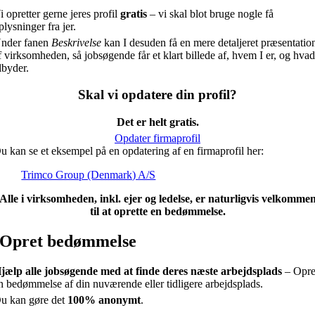
i opretter gerne jeres profil
gratis
– vi skal blot bruge nogle få
plysninger fra jer.
nder fanen
Beskrivelse
kan I desuden få en mere detaljeret præsentatio
f virksomheden, så jobsøgende får et klart billede af, hvem I er, og hvad
ilbyder.
Skal vi opdatere din profil?
Det er helt gratis.
Opdater firmaprofil
u kan se et eksempel på en opdatering af en firmaprofil her:
Trimco Group (Denmark) A/S
Alle i virksomheden, inkl. ejer og ledelse, er naturligvis velkomme
til at oprette en bedømmelse.
Opret bedømmelse
jælp alle jobsøgende med at finde deres næste arbejdsplads
– Opre
n bedømmelse af din nuværende eller tidligere arbejdsplads.
u kan gøre det
100% anonymt
.