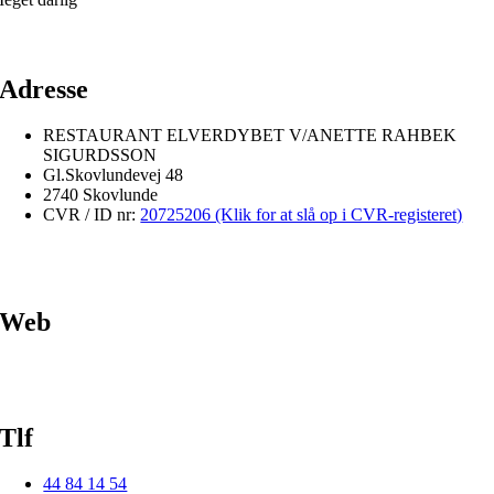
Adresse
RESTAURANT ELVERDYBET V/ANETTE RAHBEK
SIGURDSSON
Gl.Skovlundevej 48
2740 Skovlunde
CVR / ID nr:
20725206 (Klik for at slå op i CVR-registeret)
Web
Tlf
44 84 14 54