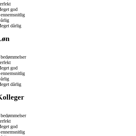
erfekt
eget god
ennemsnitlig
årlig
eget dårlig
Løn
 bedømmelser
erfekt
eget god
ennemsnitlig
årlig
eget dårlig
Kolleger
 bedømmelser
erfekt
eget god
ennemsnitlig