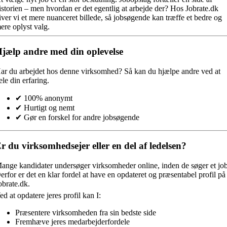
istorien – men hvordan er det egentlig at arbejde der? Hos Jobrate.dk
iver vi et mere nuanceret billede, så jobsøgende kan træffe et bedre og
ere oplyst valg.
jælp andre med din oplevelse
ar du arbejdet hos denne virksomhed?
Så kan du hjælpe andre ved at
ele din erfaring.
✔ 100% anonymt
✔ Hurtigt og nemt
✔ Gør en forskel for andre jobsøgende
r du virksomhedsejer eller en del af ledelsen?
ange kandidater undersøger virksomheder online, inden de søger et job
erfor er det en klar fordel at have en opdateret og præsentabel profil på
obrate.dk.
ed at opdatere jeres profil kan I:
Præsentere virksomheden fra sin bedste side
Fremhæve jeres medarbejderfordele