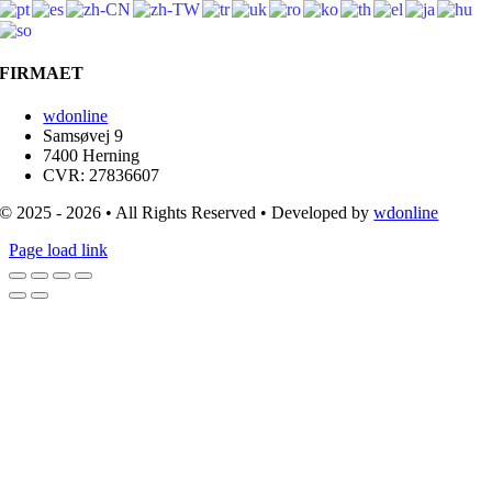
FIRMAET
wdonline
Samsøvej 9
7400 Herning
CVR: 27836607
© 2025 - 2026 • All Rights Reserved • Developed by
wdonline
Page load link
Go
to
Top