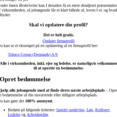
nder fanen
Beskrivelse
kan I desuden få en mere detaljeret præsentatio
f virksomheden, så jobsøgende får et klart billede af, hvem I er, og hvad
ilbyder.
Skal vi opdatere din profil?
Det er helt gratis.
Opdater firmaprofil
u kan se et eksempel på en opdatering af en firmaprofil her:
Trimco Group (Denmark) A/S
Alle i virksomheden, inkl. ejer og ledelse, er naturligvis velkomme
til at oprette en bedømmelse.
Opret bedømmelse
jælp alle jobsøgende med at finde deres næste arbejdsplads
– Opre
n bedømmelse af din nuværende eller tidligere arbejdsplads.
u kan gøre det
100% anonymt
.
Bedøm på følgende kriterier:
Samlet vurdering
,
Løn
,
Kolleger
,
Ledelse
og
Arbejdsmiljø
.