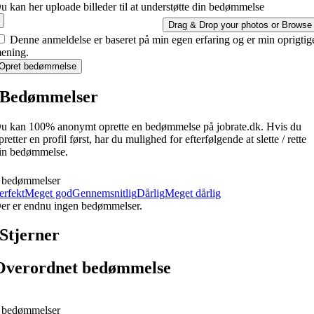
u kan her uploade billeder til at understøtte din bedømmelse
Drag & Drop your photos or
Browse
Denne anmeldelse er baseret på min egen erfaring og er min oprigtig
ening.
Opret bedømmelse
Bedømmelser
u kan 100% anonymt oprette en bedømmelse på jobrate.dk. Hvis du
pretter en profil først, har du mulighed for efterfølgende at slette / rette
in bedømmelse.
 bedømmelser
erfekt
Meget god
Gennemsnitlig
Dårlig
Meget dårlig
er er endnu ingen bedømmelser.
Stjerner
Overordnet bedømmelse
 bedømmelser