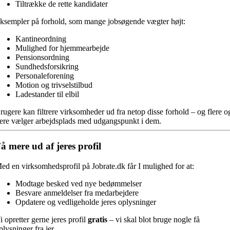
Tiltrække de rette kandidater
ksempler på forhold, som mange jobsøgende vægter højt:
Kantineordning
Mulighed for hjemmearbejde
Pensionsordning
Sundhedsforsikring
Personaleforening
Motion og trivselstilbud
Ladestander til elbil
rugere kan filtrere virksomheder ud fra netop disse forhold – og flere o
lere vælger arbejdsplads med udgangspunkt i dem.
å mere ud af jeres profil
ed en virksomhedsprofil på Jobrate.dk får I mulighed for at:
Modtage besked ved nye bedømmelser
Besvare anmeldelser fra medarbejdere
Opdatere og vedligeholde jeres oplysninger
i opretter gerne jeres profil
gratis
– vi skal blot bruge nogle få
plysninger fra jer.