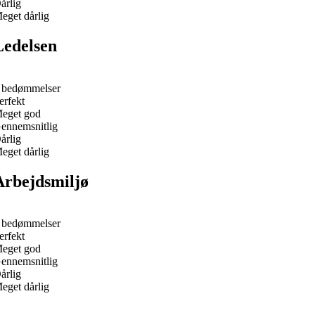
årlig
eget dårlig
Ledelsen
 bedømmelser
erfekt
eget god
ennemsnitlig
årlig
eget dårlig
Arbejdsmiljø
 bedømmelser
erfekt
eget god
ennemsnitlig
årlig
eget dårlig