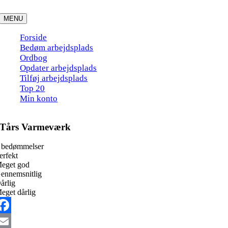
Skip
to
MENU
content
Forside
Bedøm arbejdsplads
Ordbog
Opdater arbejdsplads
Tilføj arbejdsplads
Top 20
Min konto
Tårs Varmeværk
 bedømmelser
erfekt
eget god
ennemsnitlig
årlig
eget dårlig
acebook