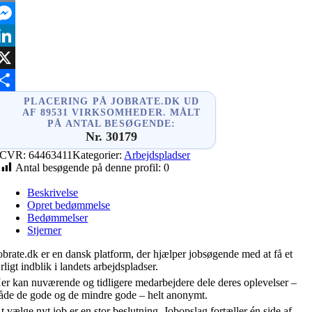
mail
essenger
inkedIn
X
hare
PLACERING PÅ JOBRATE.DK UD
AF 89531 VIRKSOMHEDER. MÅLT
PÅ ANTAL BESØGENDE:
Nr. 30179
CVR:
64463411
Kategorier:
Arbejdspladser
Antal besøgende på denne profil:
0
Beskrivelse
Opret bedømmelse
Bedømmelser
Stjerner
obrate.dk er en dansk platform, der hjælper jobsøgende med at få et
rligt indblik i landets arbejdspladser.
er kan nuværende og tidligere medarbejdere dele deres oplevelser –
åde de gode og de mindre gode – helt anonymt.
t vælge nyt job er en stor beslutning. Jobopslag fortæller én side af