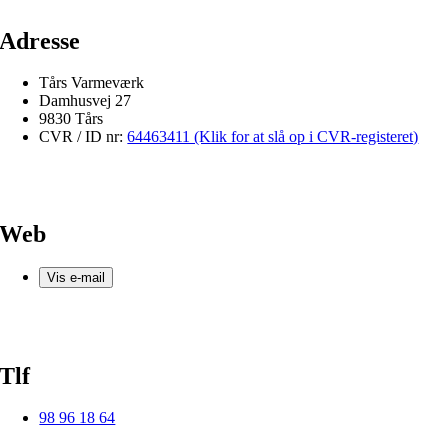
Adresse
Tårs Varmeværk
Damhusvej 27
9830 Tårs
CVR / ID nr:
64463411 (Klik for at slå op i CVR-registeret)
Web
Vis e-mail
Tlf
98 96 18 64