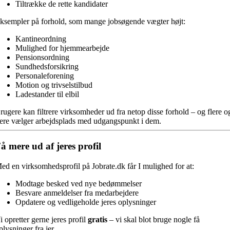
Tiltrække de rette kandidater
ksempler på forhold, som mange jobsøgende vægter højt:
Kantineordning
Mulighed for hjemmearbejde
Pensionsordning
Sundhedsforsikring
Personaleforening
Motion og trivselstilbud
Ladestander til elbil
rugere kan filtrere virksomheder ud fra netop disse forhold – og flere o
lere vælger arbejdsplads med udgangspunkt i dem.
å mere ud af jeres profil
ed en virksomhedsprofil på Jobrate.dk får I mulighed for at:
Modtage besked ved nye bedømmelser
Besvare anmeldelser fra medarbejdere
Opdatere og vedligeholde jeres oplysninger
i opretter gerne jeres profil
gratis
– vi skal blot bruge nogle få
plysninger fra jer.