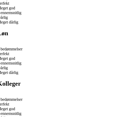
erfekt
eget god
ennemsnitlig
årlig
eget dårlig
Løn
 bedømmelser
erfekt
eget god
ennemsnitlig
årlig
eget dårlig
Kolleger
 bedømmelser
erfekt
eget god
ennemsnitlig