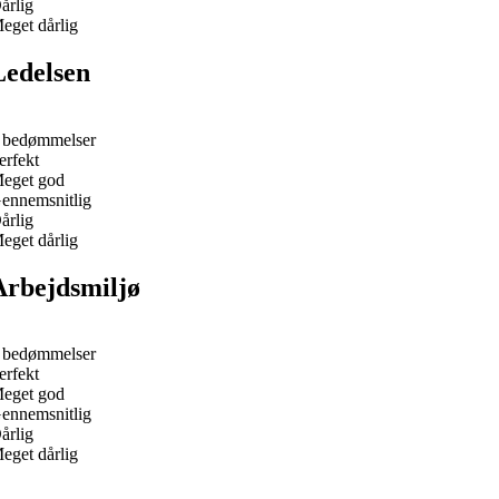
årlig
eget dårlig
Ledelsen
 bedømmelser
erfekt
eget god
ennemsnitlig
årlig
eget dårlig
Arbejdsmiljø
 bedømmelser
erfekt
eget god
ennemsnitlig
årlig
eget dårlig