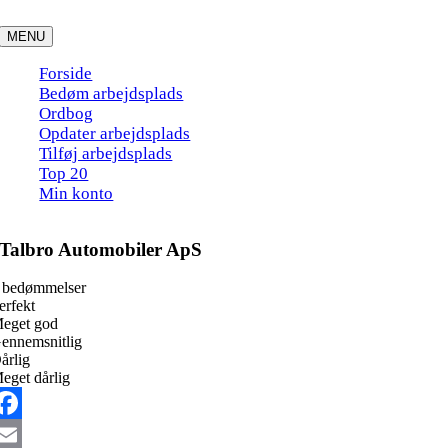
Skip
to
MENU
content
Forside
Bedøm arbejdsplads
Ordbog
Opdater arbejdsplads
Tilføj arbejdsplads
Top 20
Min konto
Talbro Automobiler ApS
 bedømmelser
erfekt
eget god
ennemsnitlig
årlig
eget dårlig
acebook