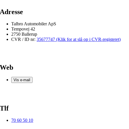
Adresse
Talbro Automobiler ApS
Tempovej 42
2750 Ballerup
CVR / ID nr:
35677747 (Klik for at slå op i CVR-registeret)
Web
Vis e-mail
Tlf
70 60 50 10