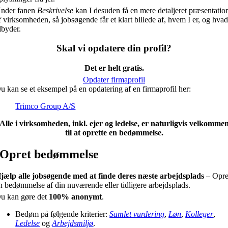
nder fanen
Beskrivelse
kan I desuden få en mere detaljeret præsentatio
f virksomheden, så jobsøgende får et klart billede af, hvem I er, og hvad
ilbyder.
Skal vi opdatere din profil?
Det er helt gratis.
Opdater firmaprofil
u kan se et eksempel på en opdatering af en firmaprofil her:
Trimco Group A/S
Alle i virksomheden, inkl. ejer og ledelse, er naturligvis velkomme
til at oprette en bedømmelse.
Opret bedømmelse
jælp alle jobsøgende med at finde deres næste arbejdsplads
– Opre
n bedømmelse af din nuværende eller tidligere arbejdsplads.
u kan gøre det
100% anonymt
.
Bedøm på følgende kriterier:
Samlet vurdering
,
Løn
,
Kolleger
,
Ledelse
og
Arbejdsmiljø
.