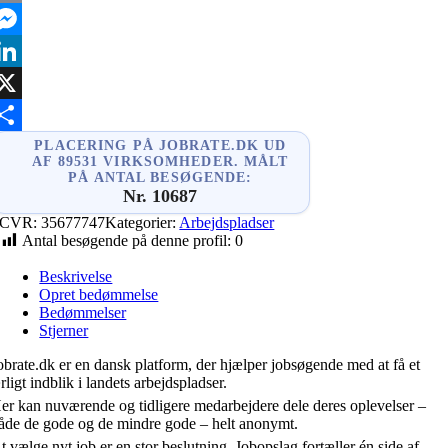
mail
essenger
inkedIn
X
hare
PLACERING PÅ JOBRATE.DK UD
AF 89531 VIRKSOMHEDER. MÅLT
PÅ ANTAL BESØGENDE:
Nr. 10687
CVR:
35677747
Kategorier:
Arbejdspladser
Antal besøgende på denne profil:
0
Beskrivelse
Opret bedømmelse
Bedømmelser
Stjerner
obrate.dk er en dansk platform, der hjælper jobsøgende med at få et
rligt indblik i landets arbejdspladser.
er kan nuværende og tidligere medarbejdere dele deres oplevelser –
åde de gode og de mindre gode – helt anonymt.
t vælge nyt job er en stor beslutning. Jobopslag fortæller én side af