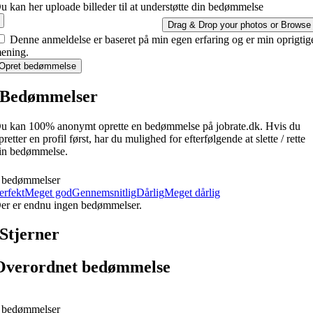
u kan her uploade billeder til at understøtte din bedømmelse
Drag & Drop your photos or
Browse
Denne anmeldelse er baseret på min egen erfaring og er min oprigtig
ening.
Opret bedømmelse
Bedømmelser
u kan 100% anonymt oprette en bedømmelse på jobrate.dk. Hvis du
pretter en profil først, har du mulighed for efterfølgende at slette / rette
in bedømmelse.
 bedømmelser
erfekt
Meget god
Gennemsnitlig
Dårlig
Meget dårlig
er er endnu ingen bedømmelser.
Stjerner
Overordnet bedømmelse
 bedømmelser