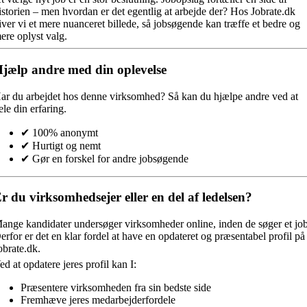
istorien – men hvordan er det egentlig at arbejde der? Hos Jobrate.dk
iver vi et mere nuanceret billede, så jobsøgende kan træffe et bedre og
ere oplyst valg.
jælp andre med din oplevelse
ar du arbejdet hos denne virksomhed?
Så kan du hjælpe andre ved at
ele din erfaring.
✔ 100% anonymt
✔ Hurtigt og nemt
✔ Gør en forskel for andre jobsøgende
r du virksomhedsejer eller en del af ledelsen?
ange kandidater undersøger virksomheder online, inden de søger et job
erfor er det en klar fordel at have en opdateret og præsentabel profil på
obrate.dk.
ed at opdatere jeres profil kan I:
Præsentere virksomheden fra sin bedste side
Fremhæve jeres medarbejderfordele