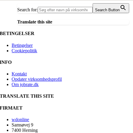
Search for:
Search Button
Translate this site
BETINGELSER
Betingelser
Cookiepolitik
INFO
Kontakt
Opdater virksomhedsprofil
Om jobrate.dk
TRANSLATE THIS SITE
FIRMAET
wdonline
Samsøvej 9
7400 Herning