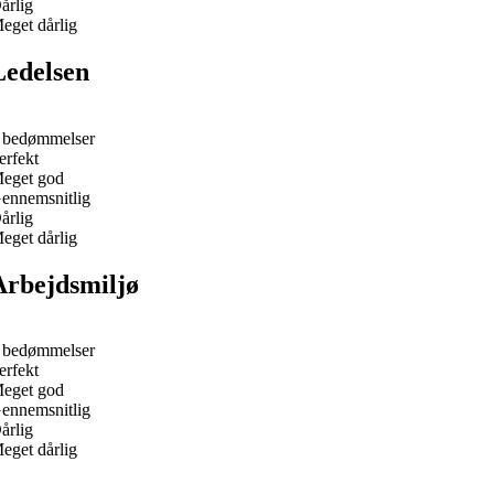
årlig
eget dårlig
Ledelsen
 bedømmelser
erfekt
eget god
ennemsnitlig
årlig
eget dårlig
Arbejdsmiljø
 bedømmelser
erfekt
eget god
ennemsnitlig
årlig
eget dårlig