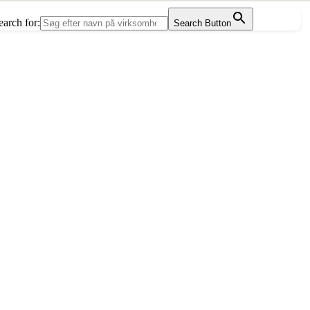
earch for:
Search Button