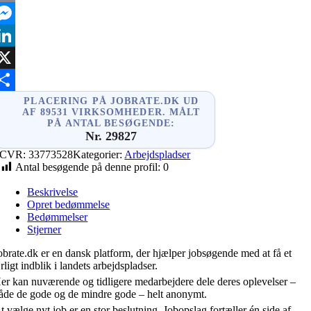
mail
essenger
inkedIn
X
hare
PLACERING PÅ JOBRATE.DK UD
AF 89531 VIRKSOMHEDER. MÅLT
PÅ ANTAL BESØGENDE:
Nr. 29827
CVR:
33773528
Kategorier:
Arbejdspladser
Antal besøgende på denne profil:
0
Beskrivelse
Opret bedømmelse
Bedømmelser
Stjerner
obrate.dk er en dansk platform, der hjælper jobsøgende med at få et
rligt indblik i landets arbejdspladser.
er kan nuværende og tidligere medarbejdere dele deres oplevelser –
åde de gode og de mindre gode – helt anonymt.
t vælge nyt job er en stor beslutning. Jobopslag fortæller én side af