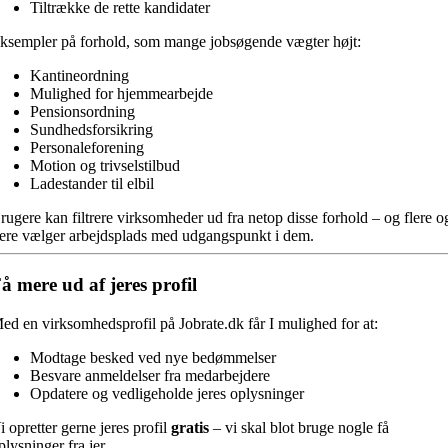
Tiltrække de rette kandidater
ksempler på forhold, som mange jobsøgende vægter højt:
Kantineordning
Mulighed for hjemmearbejde
Pensionsordning
Sundhedsforsikring
Personaleforening
Motion og trivselstilbud
Ladestander til elbil
rugere kan filtrere virksomheder ud fra netop disse forhold – og flere o
lere vælger arbejdsplads med udgangspunkt i dem.
å mere ud af jeres profil
ed en virksomhedsprofil på Jobrate.dk får I mulighed for at:
Modtage besked ved nye bedømmelser
Besvare anmeldelser fra medarbejdere
Opdatere og vedligeholde jeres oplysninger
i opretter gerne jeres profil
gratis
– vi skal blot bruge nogle få
plysninger fra jer.