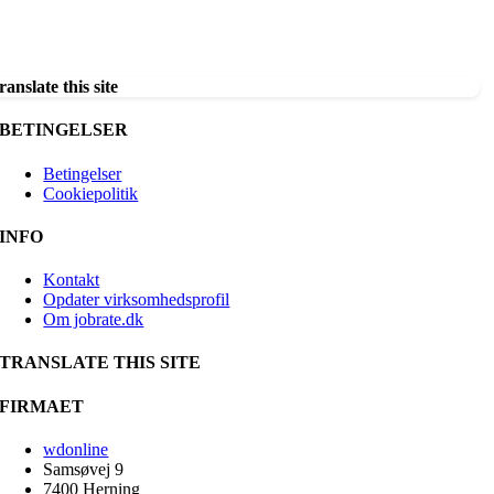
ranslate this site
BETINGELSER
Betingelser
Cookiepolitik
INFO
Kontakt
Opdater virksomhedsprofil
Om jobrate.dk
TRANSLATE THIS SITE
FIRMAET
wdonline
Samsøvej 9
7400 Herning