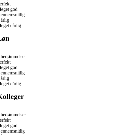
erfekt
eget god
ennemsnitlig
årlig
eget dårlig
Løn
 bedømmelser
erfekt
eget god
ennemsnitlig
årlig
eget dårlig
Kolleger
 bedømmelser
erfekt
eget god
ennemsnitlig