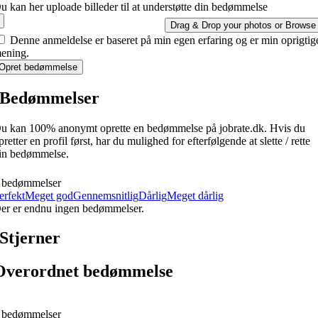
u kan her uploade billeder til at understøtte din bedømmelse
Drag & Drop your photos or
Browse
Denne anmeldelse er baseret på min egen erfaring og er min oprigtig
ening.
Opret bedømmelse
Bedømmelser
u kan 100% anonymt oprette en bedømmelse på jobrate.dk. Hvis du
pretter en profil først, har du mulighed for efterfølgende at slette / rette
in bedømmelse.
 bedømmelser
erfekt
Meget god
Gennemsnitlig
Dårlig
Meget dårlig
er er endnu ingen bedømmelser.
Stjerner
Overordnet bedømmelse
 bedømmelser