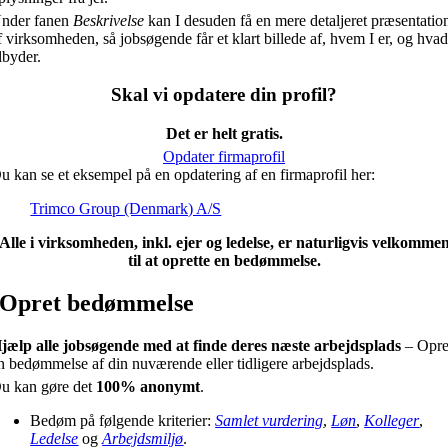
nder fanen
Beskrivelse
kan I desuden få en mere detaljeret præsentatio
f virksomheden, så jobsøgende får et klart billede af, hvem I er, og hvad
ilbyder.
Skal vi opdatere din profil?
Det er helt gratis.
Opdater firmaprofil
u kan se et eksempel på en opdatering af en firmaprofil her:
Trimco Group (Denmark) A/S
Alle i virksomheden, inkl. ejer og ledelse, er naturligvis velkomme
til at oprette en bedømmelse.
Opret bedømmelse
jælp alle jobsøgende med at finde deres næste arbejdsplads
– Opre
n bedømmelse af din nuværende eller tidligere arbejdsplads.
u kan gøre det
100% anonymt
.
Bedøm på følgende kriterier:
Samlet vurdering
,
Løn
,
Kolleger
,
Ledelse
og
Arbejdsmiljø
.