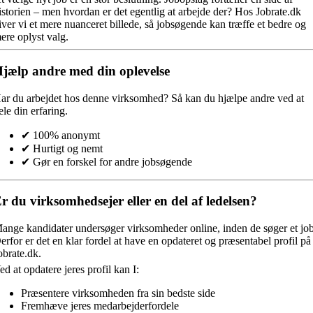
istorien – men hvordan er det egentlig at arbejde der? Hos Jobrate.dk
iver vi et mere nuanceret billede, så jobsøgende kan træffe et bedre og
ere oplyst valg.
jælp andre med din oplevelse
ar du arbejdet hos denne virksomhed?
Så kan du hjælpe andre ved at
ele din erfaring.
✔ 100% anonymt
✔ Hurtigt og nemt
✔ Gør en forskel for andre jobsøgende
r du virksomhedsejer eller en del af ledelsen?
ange kandidater undersøger virksomheder online, inden de søger et job
erfor er det en klar fordel at have en opdateret og præsentabel profil på
obrate.dk.
ed at opdatere jeres profil kan I:
Præsentere virksomheden fra sin bedste side
Fremhæve jeres medarbejderfordele