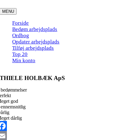
Skip
to
MENU
content
Forside
Bedøm arbejdsplads
Ordbog
Opdater arbejdsplads
Tilføj arbejdsplads
Top 20
Min konto
THIELE HOLBÆK ApS
 bedømmelser
erfekt
eget god
ennemsnitlig
årlig
eget dårlig
acebook