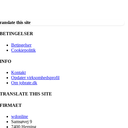
ranslate this site
BETINGELSER
Betingelser
Cookiepolitik
INFO
Kontakt
Opdater virksomhedsprofil
Om jobrate.dk
TRANSLATE THIS SITE
FIRMAET
wdonline
Samsøvej 9
7400 Herning