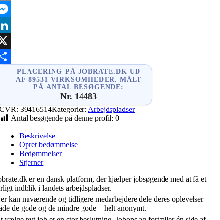
mail
essenger
inkedIn
X
hare
PLACERING PÅ JOBRATE.DK UD
AF 89531 VIRKSOMHEDER. MÅLT
PÅ ANTAL BESØGENDE:
Nr. 14483
CVR:
39416514
Kategorier:
Arbejdspladser
Antal besøgende på denne profil:
0
Beskrivelse
Opret bedømmelse
Bedømmelser
Stjerner
obrate.dk er en dansk platform, der hjælper jobsøgende med at få et
rligt indblik i landets arbejdspladser.
er kan nuværende og tidligere medarbejdere dele deres oplevelser –
åde de gode og de mindre gode – helt anonymt.
t vælge nyt job er en stor beslutning. Jobopslag fortæller én side af