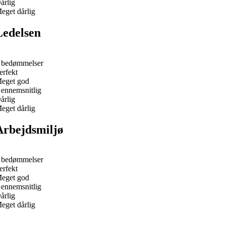
årlig
eget dårlig
Ledelsen
 bedømmelser
erfekt
eget god
ennemsnitlig
årlig
eget dårlig
Arbejdsmiljø
 bedømmelser
erfekt
eget god
ennemsnitlig
årlig
eget dårlig