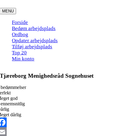
Skip
to
MENU
content
Forside
Bedøm arbejdsplads
Ordbog
Opdater arbejdsplads
Tilføj arbejdsplads
Top 20
Min konto
Tjæreborg Menighedsråd Sognehuset
 bedømmelser
erfekt
eget god
ennemsnitlig
årlig
eget dårlig
acebook