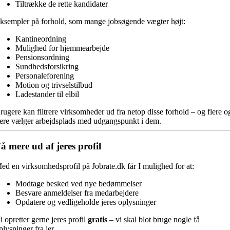
Tiltrække de rette kandidater
ksempler på forhold, som mange jobsøgende vægter højt:
Kantineordning
Mulighed for hjemmearbejde
Pensionsordning
Sundhedsforsikring
Personaleforening
Motion og trivselstilbud
Ladestander til elbil
rugere kan filtrere virksomheder ud fra netop disse forhold – og flere o
lere vælger arbejdsplads med udgangspunkt i dem.
å mere ud af jeres profil
ed en virksomhedsprofil på Jobrate.dk får I mulighed for at:
Modtage besked ved nye bedømmelser
Besvare anmeldelser fra medarbejdere
Opdatere og vedligeholde jeres oplysninger
i opretter gerne jeres profil
gratis
– vi skal blot bruge nogle få
plysninger fra jer.