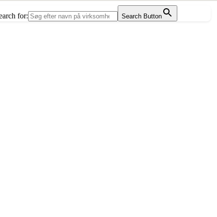
earch for:
Search Button