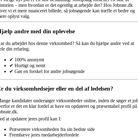
istorien – men hvordan er det egentlig at arbejde der? Hos Jobrate.dk
iver vi et mere nuanceret billede, så jobsøgende kan træffe et bedre og
ere oplyst valg.
jælp andre med din oplevelse
ar du arbejdet hos denne virksomhed?
Så kan du hjælpe andre ved at
ele din erfaring.
✔ 100% anonymt
✔ Hurtigt og nemt
✔ Gør en forskel for andre jobsøgende
r du virksomhedsejer eller en del af ledelsen?
ange kandidater undersøger virksomheder online, inden de søger et job
erfor er det en klar fordel at have en opdateret og præsentabel profil på
obrate.dk.
ed at opdatere jeres profil kan I:
Præsentere virksomheden fra sin bedste side
Fremhæve jeres medarbejderfordele