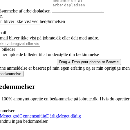
dømmelse af arbejdspladsen
vn
n bliver ikke vist ved bedømmelsen
mail
ail bliver ikke vist på jobrate.dk eller delt med andre.
billeder
her uploade billeder til at understøtte din bedømmelse
Drag & Drop your photos or
Browse
ne anmeldelse er baseret på min egen erfaring og er min oprigtige men
 bedømmelse
edømmelser
100% anonymt oprette en bedømmelse på jobrate.dk. Hvis du opretter en 
mmelser
Meget god
Gennemsnitlig
Dårlig
Meget dårlig
 endnu ingen bedømmelser.