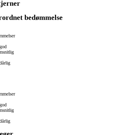
tjerner
rordnet bedømmelse
mmelser
god
snitlig
dårlig
mmelser
god
snitlig
dårlig
eger