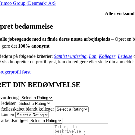
Trimco Group (Denmark) A/S
Alle i virksomh
pret bedømmelse
alle jobsøgende med at finde deres næste arbejdsplads
– Opret en b
 gøre det
100% anonymt
.
Bedøm på følgende kriterier:
Samlet vurdering
,
Løn
,
Kolleger
,
Ledelse
vis du opretter en profil først, kan du redigere eller slette din anmeldel
rugerprofil først
RET DIN BEDØMMELSE
 vurdering
ledelsen
fællesskabet blandt kolleger
 lønnen
arbejdsmiljøet