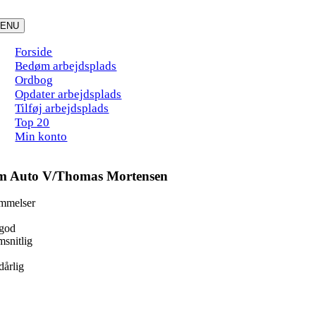
Skip
to
ENU
content
Forside
Bedøm arbejdsplads
Ordbog
Opdater arbejdsplads
Tilføj arbejdsplads
Top 20
Min konto
m Auto V/Thomas Mortensen
mmelser
god
snitlig
dårlig
ook