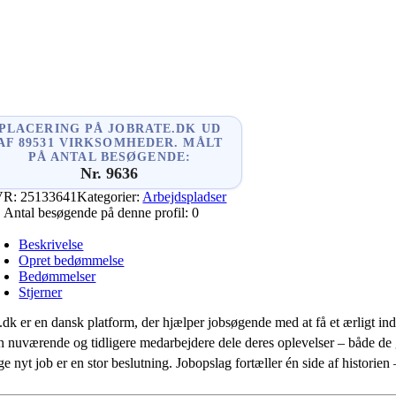
ger
In
PLACERING PÅ JOBRATE.DK UD
AF 89531 VIRKSOMHEDER. MÅLT
PÅ ANTAL BESØGENDE:
Nr. 9636
VR:
25133641
Kategorier:
Arbejdspladser
Antal besøgende på denne profil:
0
Beskrivelse
Opret bedømmelse
Bedømmelser
Stjerner
.dk er en dansk platform, der hjælper jobsøgende med at få et ærligt indb
 nuværende og tidligere medarbejdere dele deres oplevelser – både de
e nyt job er en stor beslutning. Jobopslag fortæller én side af historie