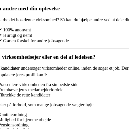
 andre med din oplevelse
 arbejdet hos denne virksomhed?
Så kan du hjælpe andre ved at dele din
✔ 100% anonymt
✔ Hurtigt og nemt
✔ Gør en forskel for andre jobsøgende
 virksomhedsejer eller en del af ledelsen?
andidater undersøger virksomheder online, inden de søger et job. Derfor
opdatere jeres profil kan I:
Præsentere virksomheden fra sin bedste side
Fremhæve jeres medarbejderfordele
Tiltrække de rette kandidater
ler på forhold, som mange jobsøgende vægter højt:
Kantineordning
Mulighed for hjemmearbejde
Pensionsordning