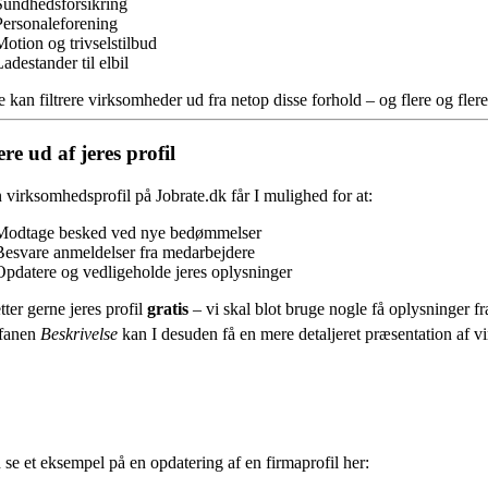
Sundhedsforsikring
Personaleforening
Motion og trivselstilbud
adestander til elbil
 kan filtrere virksomheder ud fra netop disse forhold – og flere og fl
re ud af jeres profil
virksomhedsprofil på Jobrate.dk får I mulighed for at:
Modtage besked ved nye bedømmelser
Besvare anmeldelser fra medarbejdere
Opdatere og vedligeholde jeres oplysninger
tter gerne jeres profil
gratis
– vi skal blot bruge nogle få oplysninger fra
fanen
Beskrivelse
kan I desuden få en mere detaljeret præsentation af vir
se et eksempel på en opdatering af en firmaprofil her: