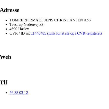
Adresse
TØMRERFIRMAET JENS CHRISTIANSEN ApS
Teestrup Nedenvej 33
4690 Haslev
CVR / ID nr:
11446485 (Klik for at slå op i CVR-registeret)
Web
Tlf
56 38 03 12