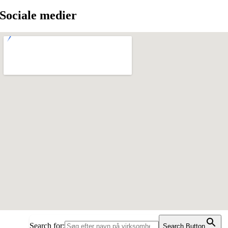
Sociale medier
Search for:
Search Button