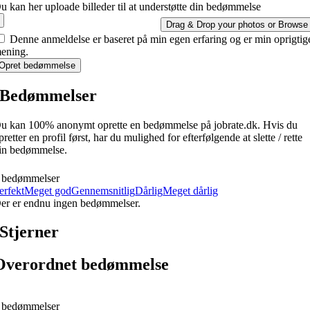
u kan her uploade billeder til at understøtte din bedømmelse
Drag & Drop your photos or
Browse
Denne anmeldelse er baseret på min egen erfaring og er min oprigtig
ening.
Opret bedømmelse
Bedømmelser
u kan 100% anonymt oprette en bedømmelse på jobrate.dk. Hvis du
pretter en profil først, har du mulighed for efterfølgende at slette / rette
in bedømmelse.
 bedømmelser
erfekt
Meget god
Gennemsnitlig
Dårlig
Meget dårlig
er er endnu ingen bedømmelser.
Stjerner
Overordnet bedømmelse
 bedømmelser