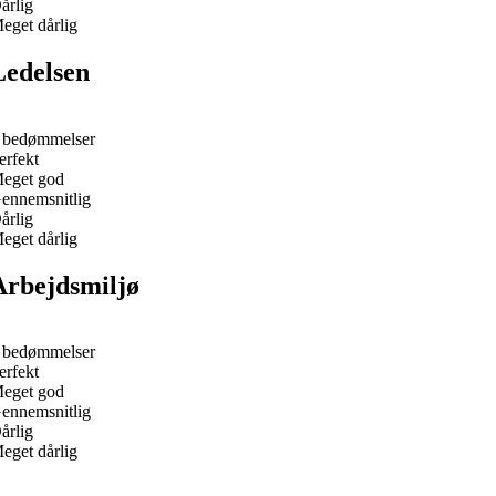
årlig
eget dårlig
Ledelsen
 bedømmelser
erfekt
eget god
ennemsnitlig
årlig
eget dårlig
Arbejdsmiljø
 bedømmelser
erfekt
eget god
ennemsnitlig
årlig
eget dårlig