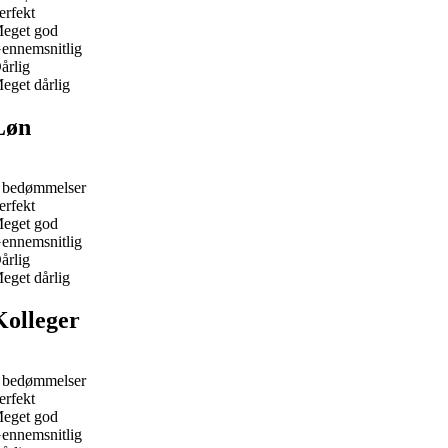
erfekt
eget god
ennemsnitlig
årlig
eget dårlig
Løn
 bedømmelser
erfekt
eget god
ennemsnitlig
årlig
eget dårlig
Kolleger
 bedømmelser
erfekt
eget god
ennemsnitlig