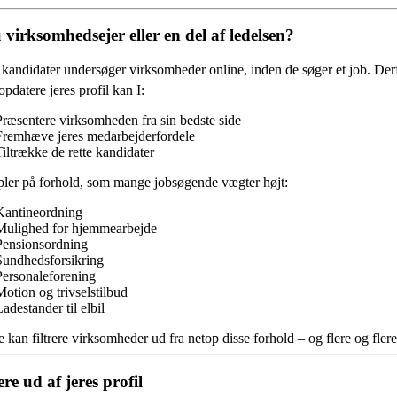
 virksomhedsejer eller en del af ledelsen?
andidater undersøger virksomheder online, inden de søger et job. Derfor
opdatere jeres profil kan I:
Præsentere virksomheden fra sin bedste side
Fremhæve jeres medarbejderfordele
Tiltrække de rette kandidater
ler på forhold, som mange jobsøgende vægter højt:
Kantineordning
Mulighed for hjemmearbejde
Pensionsordning
Sundhedsforsikring
Personaleforening
Motion og trivselstilbud
adestander til elbil
 kan filtrere virksomheder ud fra netop disse forhold – og flere og fl
re ud af jeres profil