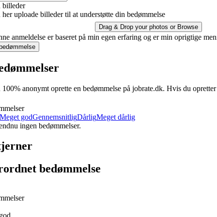
billeder
her uploade billeder til at understøtte din bedømmelse
Drag & Drop your photos or
Browse
ne anmeldelse er baseret på min egen erfaring og er min oprigtige men
 bedømmelse
edømmelser
100% anonymt oprette en bedømmelse på jobrate.dk. Hvis du opretter en 
mmelser
Meget god
Gennemsnitlig
Dårlig
Meget dårlig
 endnu ingen bedømmelser.
tjerner
rordnet bedømmelse
mmelser
god