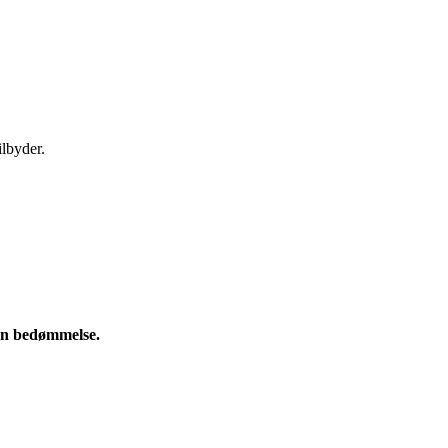
ilbyder.
e en bedømmelse.