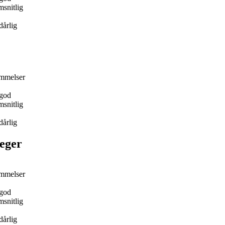
snitlig
dårlig
mmelser
god
snitlig
dårlig
eger
mmelser
god
snitlig
dårlig