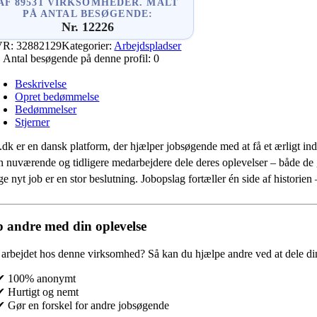
AF 89531 VIRKSOMHEDER. MÅLT
PÅ ANTAL BESØGENDE:
Nr. 12226
VR:
32882129
Kategorier:
Arbejdspladser
Antal besøgende på denne profil:
0
Beskrivelse
Opret bedømmelse
Bedømmelser
Stjerner
.dk er en dansk platform, der hjælper jobsøgende med at få et ærligt indb
 nuværende og tidligere medarbejdere dele deres oplevelser – både de
e nyt job er en stor beslutning. Jobopslag fortæller én side af historie
 andre med din oplevelse
 arbejdet hos denne virksomhed?
Så kan du hjælpe andre ved at dele din
✔ 100% anonymt
✔ Hurtigt og nemt
✔ Gør en forskel for andre jobsøgende