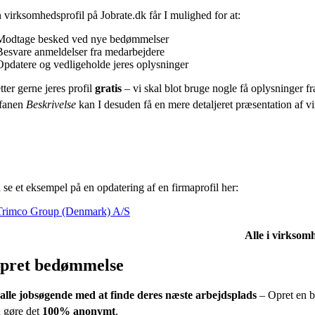
virksomhedsprofil på Jobrate.dk får I mulighed for at:
Modtage besked ved nye bedømmelser
Besvare anmeldelser fra medarbejdere
Opdatere og vedligeholde jeres oplysninger
tter gerne jeres profil
gratis
– vi skal blot bruge nogle få oplysninger fra
fanen
Beskrivelse
kan I desuden få en mere detaljeret præsentation af vir
se et eksempel på en opdatering af en firmaprofil her:
Trimco Group (Denmark) A/S
Alle i virksomh
pret bedømmelse
alle jobsøgende med at finde deres næste arbejdsplads
– Opret en b
 gøre det
100% anonymt
.