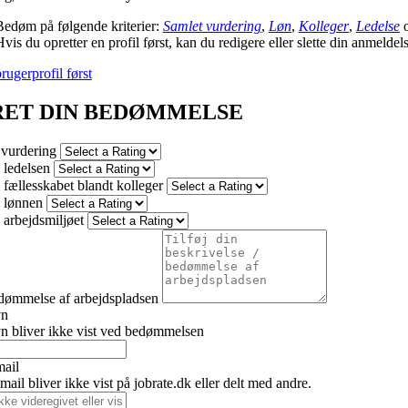
Bedøm på følgende kriterier:
Samlet vurdering
,
Løn
,
Kolleger
,
Ledelse
vis du opretter en profil først, kan du redigere eller slette din anmeldel
rugerprofil først
RET DIN BEDØMMELSE
 vurdering
ledelsen
fællesskabet blandt kolleger
 lønnen
arbejdsmiljøet
dømmelse af arbejdspladsen
vn
n bliver ikke vist ved bedømmelsen
mail
ail bliver ikke vist på jobrate.dk eller delt med andre.