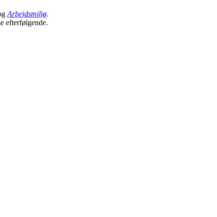
og
Arbejdsmiljø
.
se efterfølgende.