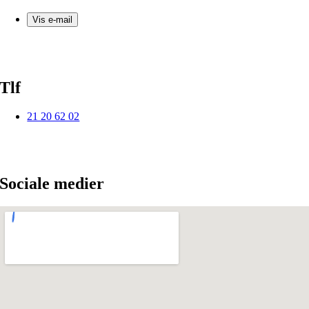
Vis e-mail
Tlf
21 20 62 02
Sociale medier