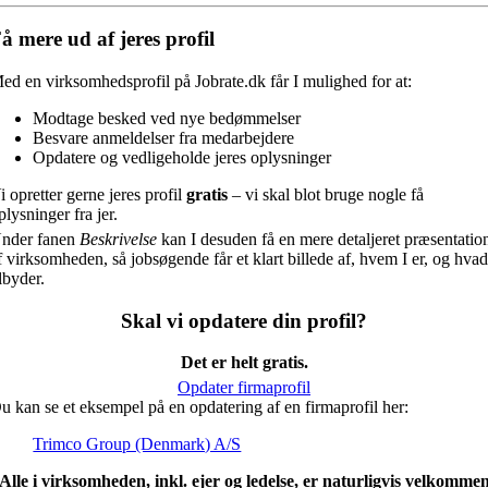
å mere ud af jeres profil
ed en virksomhedsprofil på Jobrate.dk får I mulighed for at:
Modtage besked ved nye bedømmelser
Besvare anmeldelser fra medarbejdere
Opdatere og vedligeholde jeres oplysninger
i opretter gerne jeres profil
gratis
– vi skal blot bruge nogle få
plysninger fra jer.
nder fanen
Beskrivelse
kan I desuden få en mere detaljeret præsentatio
f virksomheden, så jobsøgende får et klart billede af, hvem I er, og hvad
ilbyder.
Skal vi opdatere din profil?
Det er helt gratis.
Opdater firmaprofil
u kan se et eksempel på en opdatering af en firmaprofil her:
Trimco Group (Denmark) A/S
Alle i virksomheden, inkl. ejer og ledelse, er naturligvis velkomme