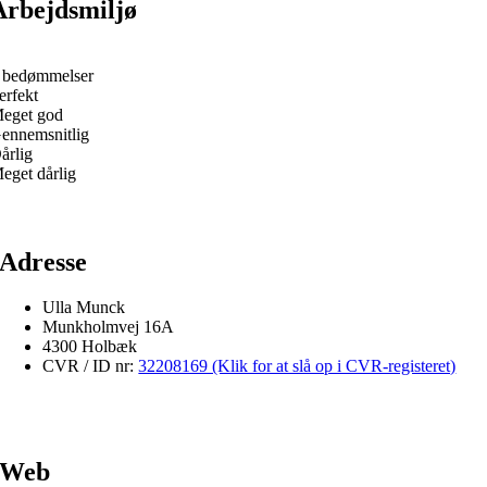
Arbejdsmiljø
 bedømmelser
erfekt
eget god
ennemsnitlig
årlig
eget dårlig
Adresse
Ulla Munck
Munkholmvej 16A
4300 Holbæk
CVR / ID nr:
32208169 (Klik for at slå op i CVR-registeret)
Web