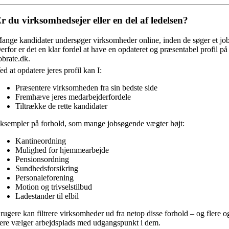
r du virksomhedsejer eller en del af ledelsen?
ange kandidater undersøger virksomheder online, inden de søger et job
erfor er det en klar fordel at have en opdateret og præsentabel profil på
obrate.dk.
ed at opdatere jeres profil kan I:
Præsentere virksomheden fra sin bedste side
Fremhæve jeres medarbejderfordele
Tiltrække de rette kandidater
ksempler på forhold, som mange jobsøgende vægter højt:
Kantineordning
Mulighed for hjemmearbejde
Pensionsordning
Sundhedsforsikring
Personaleforening
Motion og trivselstilbud
Ladestander til elbil
rugere kan filtrere virksomheder ud fra netop disse forhold – og flere o
lere vælger arbejdsplads med udgangspunkt i dem.