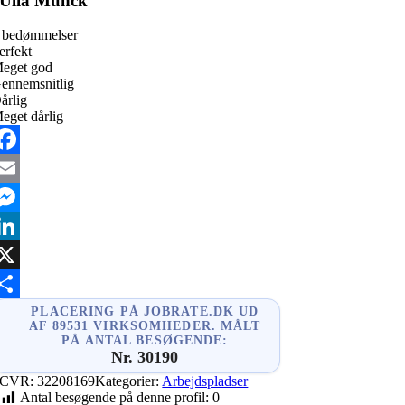
Ulla Munck
 bedømmelser
erfekt
eget god
ennemsnitlig
årlig
eget dårlig
acebook
mail
essenger
inkedIn
X
hare
PLACERING PÅ JOBRATE.DK UD
AF 89531 VIRKSOMHEDER. MÅLT
PÅ ANTAL BESØGENDE:
Nr. 30190
CVR:
32208169
Kategorier:
Arbejdspladser
Antal besøgende på denne profil:
0