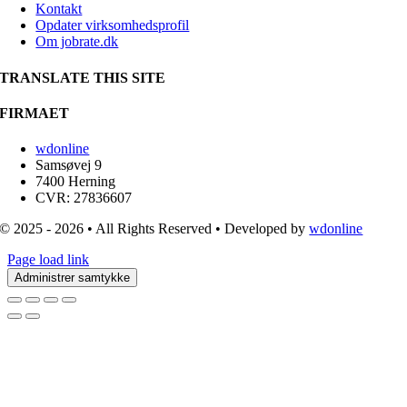
Kontakt
Opdater virksomhedsprofil
Om jobrate.dk
TRANSLATE THIS SITE
FIRMAET
wdonline
Samsøvej 9
7400 Herning
CVR: 27836607
© 2025 - 2026 • All Rights Reserved • Developed by
wdonline
Page load link
Administrer samtykke
Go
to
Top