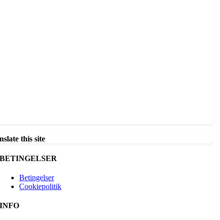
slate this site
BETINGELSER
Betingelser
Cookiepolitik
INFO