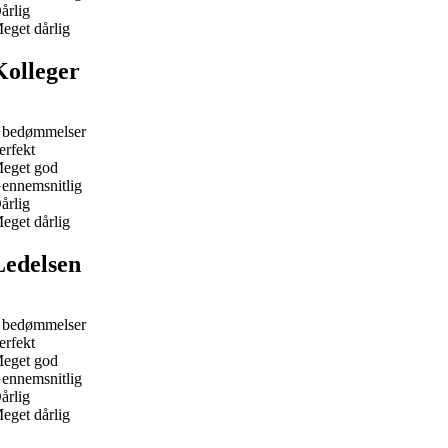
årlig
eget dårlig
Kolleger
 bedømmelser
erfekt
eget god
ennemsnitlig
årlig
eget dårlig
Ledelsen
 bedømmelser
erfekt
eget god
ennemsnitlig
årlig
eget dårlig