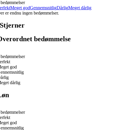
 bedømmelser
erfekt
Meget god
Gennemsnitlig
Dårlig
Meget dårlig
er er endnu ingen bedømmelser.
Stjerner
Overordnet bedømmelse
 bedømmelser
erfekt
eget god
ennemsnitlig
årlig
eget dårlig
Løn
 bedømmelser
erfekt
eget god
ennemsnitlig