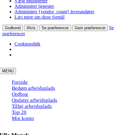
Vælg muligheder
Administrer tjenester
Administrer {vendor_count} leverandører
Læs mere om disse formål
Se
Godkend
Afvis
Se præferencer
Gem præferencer
præferencer
Cookiepolitik
Skip
to
MENU
content
Forside
Bedøm arbejdsplads
Ordbog
Opdater arbejdsplads
Tilføj arbejdsplads
Top 20
Min konto