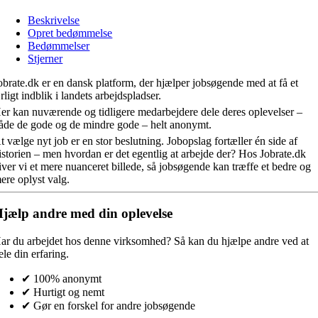
Beskrivelse
Opret bedømmelse
Bedømmelser
Stjerner
obrate.dk er en dansk platform, der hjælper jobsøgende med at få et
rligt indblik i landets arbejdspladser.
er kan nuværende og tidligere medarbejdere dele deres oplevelser –
åde de gode og de mindre gode – helt anonymt.
t vælge nyt job er en stor beslutning. Jobopslag fortæller én side af
istorien – men hvordan er det egentlig at arbejde der? Hos Jobrate.dk
iver vi et mere nuanceret billede, så jobsøgende kan træffe et bedre og
ere oplyst valg.
jælp andre med din oplevelse
ar du arbejdet hos denne virksomhed?
Så kan du hjælpe andre ved at
ele din erfaring.
✔ 100% anonymt
✔ Hurtigt og nemt
✔ Gør en forskel for andre jobsøgende