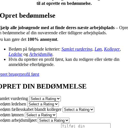
til at oprette en bedømmelse.
Opret bedømmelse
jælp alle jobsøgende med at finde deres næste arbejdsplads
– Opre
n bedømmelse af din nuværende eller tidligere arbejdsplads.
u kan gøre det
100% anonymt
.
Bedøm på følgende kriterier:
Samlet vurdering
,
Løn
,
Kolleger
,
Ledelse
og
Arbejdsmiljø
.
Hvis du opretter en profil først, kan du redigere eller slette din
anmeldelse efterfølgende.
pret brugerprofil først
OPRET DIN BEDØMMELSE
amlet vurdering
edøm ledelsen
edøm fællesskabet blandt kolleger
edøm lønnen
edøm arbejdsmiljøet