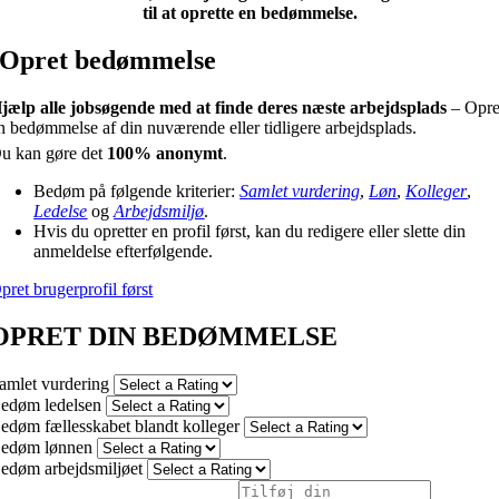
til at oprette en bedømmelse.
Opret bedømmelse
jælp alle jobsøgende med at finde deres næste arbejdsplads
– Opre
n bedømmelse af din nuværende eller tidligere arbejdsplads.
u kan gøre det
100% anonymt
.
Bedøm på følgende kriterier:
Samlet vurdering
,
Løn
,
Kolleger
,
Ledelse
og
Arbejdsmiljø
.
Hvis du opretter en profil først, kan du redigere eller slette din
anmeldelse efterfølgende.
pret brugerprofil først
OPRET DIN BEDØMMELSE
amlet vurdering
edøm ledelsen
edøm fællesskabet blandt kolleger
edøm lønnen
edøm arbejdsmiljøet