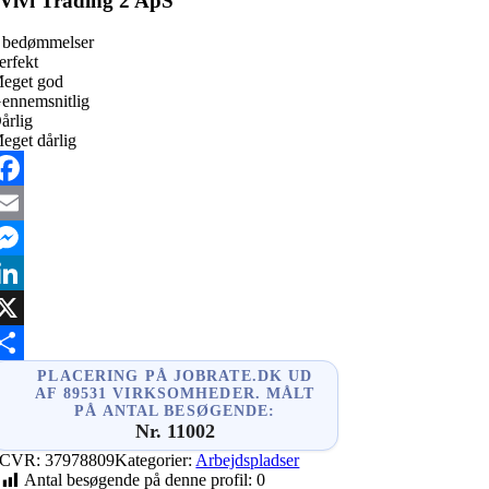
Vivi Trading 2 ApS
 bedømmelser
erfekt
eget god
ennemsnitlig
årlig
eget dårlig
acebook
mail
essenger
inkedIn
X
hare
PLACERING PÅ JOBRATE.DK UD
AF 89531 VIRKSOMHEDER. MÅLT
PÅ ANTAL BESØGENDE:
Nr. 11002
CVR:
37978809
Kategorier:
Arbejdspladser
Antal besøgende på denne profil:
0