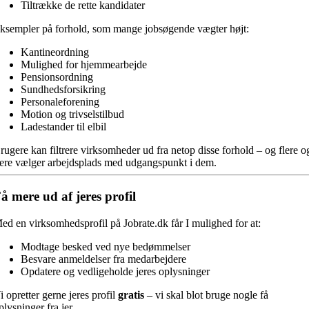
Tiltrække de rette kandidater
ksempler på forhold, som mange jobsøgende vægter højt:
Kantineordning
Mulighed for hjemmearbejde
Pensionsordning
Sundhedsforsikring
Personaleforening
Motion og trivselstilbud
Ladestander til elbil
rugere kan filtrere virksomheder ud fra netop disse forhold – og flere o
lere vælger arbejdsplads med udgangspunkt i dem.
å mere ud af jeres profil
ed en virksomhedsprofil på Jobrate.dk får I mulighed for at:
Modtage besked ved nye bedømmelser
Besvare anmeldelser fra medarbejdere
Opdatere og vedligeholde jeres oplysninger
i opretter gerne jeres profil
gratis
– vi skal blot bruge nogle få
plysninger fra jer.