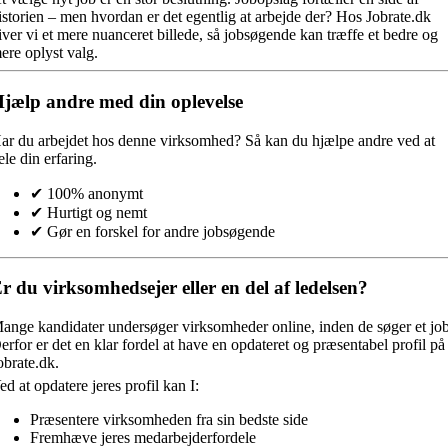
istorien – men hvordan er det egentlig at arbejde der? Hos Jobrate.dk
iver vi et mere nuanceret billede, så jobsøgende kan træffe et bedre og
ere oplyst valg.
jælp andre med din oplevelse
ar du arbejdet hos denne virksomhed?
Så kan du hjælpe andre ved at
ele din erfaring.
✔ 100% anonymt
✔ Hurtigt og nemt
✔ Gør en forskel for andre jobsøgende
r du virksomhedsejer eller en del af ledelsen?
ange kandidater undersøger virksomheder online, inden de søger et job
erfor er det en klar fordel at have en opdateret og præsentabel profil på
obrate.dk.
ed at opdatere jeres profil kan I:
Præsentere virksomheden fra sin bedste side
Fremhæve jeres medarbejderfordele