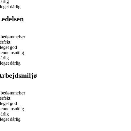
årlig
eget dårlig
Ledelsen
 bedømmelser
erfekt
eget god
ennemsnitlig
årlig
eget dårlig
Arbejdsmiljø
 bedømmelser
erfekt
eget god
ennemsnitlig
årlig
eget dårlig