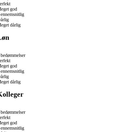
erfekt
eget god
ennemsnitlig
årlig
eget dårlig
Løn
 bedømmelser
erfekt
eget god
ennemsnitlig
årlig
eget dårlig
Kolleger
 bedømmelser
erfekt
eget god
ennemsnitlig