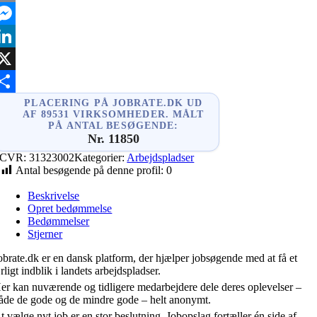
mail
essenger
inkedIn
X
hare
PLACERING PÅ JOBRATE.DK UD
AF 89531 VIRKSOMHEDER. MÅLT
PÅ ANTAL BESØGENDE:
Nr. 11850
CVR:
31323002
Kategorier:
Arbejdspladser
Antal besøgende på denne profil:
0
Beskrivelse
Opret bedømmelse
Bedømmelser
Stjerner
obrate.dk er en dansk platform, der hjælper jobsøgende med at få et
rligt indblik i landets arbejdspladser.
er kan nuværende og tidligere medarbejdere dele deres oplevelser –
åde de gode og de mindre gode – helt anonymt.
t vælge nyt job er en stor beslutning. Jobopslag fortæller én side af