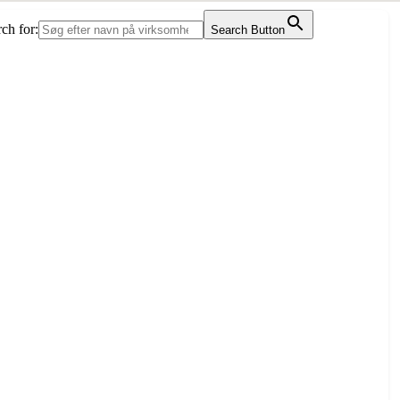
ch for:
Search Button