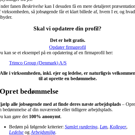
nder fanen
Beskrivelse
kan I desuden få en mere detaljeret præsentatio
f virksomheden, så jobsøgende får et klart billede af, hvem I er, og hvad
ilbyder.
Skal vi opdatere din profil?
Det er helt gratis.
Opdater firmaprofil
u kan se et eksempel på en opdatering af en firmaprofil her:
Trimco Group (Denmark) A/S
Alle i virksomheden, inkl. ejer og ledelse, er naturligvis velkomme
til at oprette en bedømmelse.
Opret bedømmelse
jælp alle jobsøgende med at finde deres næste arbejdsplads
– Opre
n bedømmelse af din nuværende eller tidligere arbejdsplads.
u kan gøre det
100% anonymt
.
Bedøm på følgende kriterier:
Samlet vurdering
,
Løn
,
Kolleger
,
Ledelse
og
Arbejdsmiljø
.