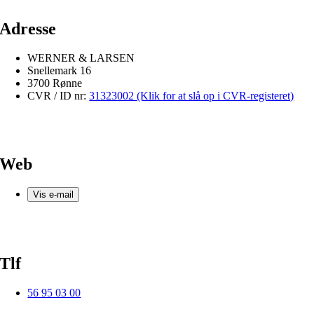
Adresse
WERNER & LARSEN
Snellemark 16
3700 Rønne
CVR / ID nr:
31323002 (Klik for at slå op i CVR-registeret)
Web
Vis e-mail
Tlf
56 95 03 00