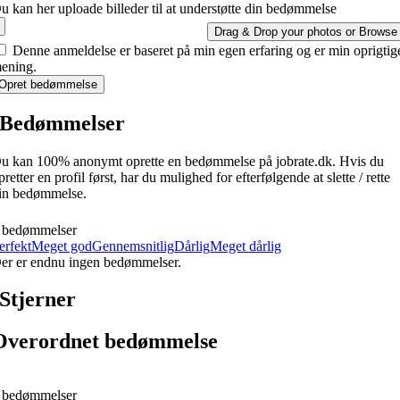
u kan her uploade billeder til at understøtte din bedømmelse
Drag & Drop your photos or
Browse
Denne anmeldelse er baseret på min egen erfaring og er min oprigtig
ening.
Opret bedømmelse
Bedømmelser
u kan 100% anonymt oprette en bedømmelse på jobrate.dk. Hvis du
pretter en profil først, har du mulighed for efterfølgende at slette / rette
in bedømmelse.
 bedømmelser
erfekt
Meget god
Gennemsnitlig
Dårlig
Meget dårlig
er er endnu ingen bedømmelser.
Stjerner
Overordnet bedømmelse
 bedømmelser