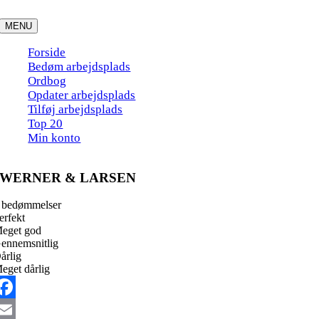
Skip
to
MENU
content
Forside
Bedøm arbejdsplads
Ordbog
Opdater arbejdsplads
Tilføj arbejdsplads
Top 20
Min konto
WERNER & LARSEN
 bedømmelser
erfekt
eget god
ennemsnitlig
årlig
eget dårlig
acebook