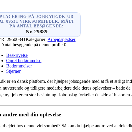
PLACERING PÅ JOBRATE.DK UD
AF 89531 VIRKSOMHEDER. MÅLT
PÅ ANTAL BESØGENDE:
Nr. 29889
VR:
29600341
Kategorier:
Arbejdspladser
Antal besøgende på denne profil:
0
Beskrivelse
Opret bedømmelse
Bedømmelser
Stjerner
.dk er en dansk platform, der hjælper jobsøgende med at få et ærligt indb
 nuværende og tidligere medarbejdere dele deres oplevelser – både de
e nyt job er en stor beslutning. Jobopslag fortæller én side af historie
 andre med din oplevelse
 arbejdet hos denne virksomhed?
Så kan du hjælpe andre ved at dele din