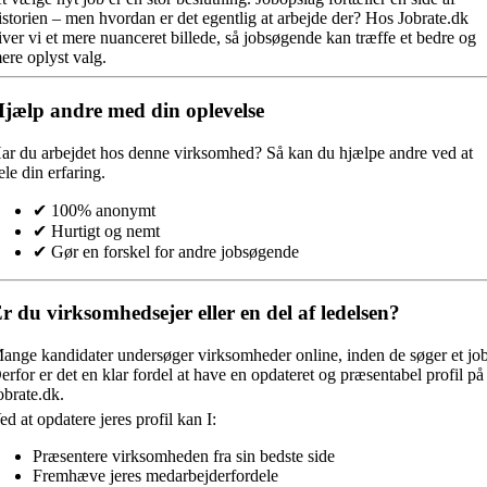
istorien – men hvordan er det egentlig at arbejde der? Hos Jobrate.dk
iver vi et mere nuanceret billede, så jobsøgende kan træffe et bedre og
ere oplyst valg.
jælp andre med din oplevelse
ar du arbejdet hos denne virksomhed?
Så kan du hjælpe andre ved at
ele din erfaring.
✔ 100% anonymt
✔ Hurtigt og nemt
✔ Gør en forskel for andre jobsøgende
r du virksomhedsejer eller en del af ledelsen?
ange kandidater undersøger virksomheder online, inden de søger et job
erfor er det en klar fordel at have en opdateret og præsentabel profil på
obrate.dk.
ed at opdatere jeres profil kan I:
Præsentere virksomheden fra sin bedste side
Fremhæve jeres medarbejderfordele