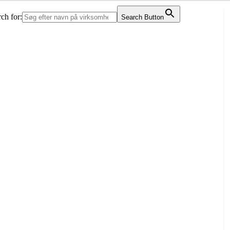
ch for:
Search Button