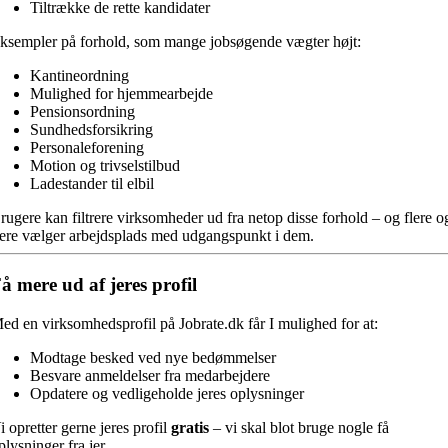
Tiltrække de rette kandidater
ksempler på forhold, som mange jobsøgende vægter højt:
Kantineordning
Mulighed for hjemmearbejde
Pensionsordning
Sundhedsforsikring
Personaleforening
Motion og trivselstilbud
Ladestander til elbil
rugere kan filtrere virksomheder ud fra netop disse forhold – og flere o
lere vælger arbejdsplads med udgangspunkt i dem.
å mere ud af jeres profil
ed en virksomhedsprofil på Jobrate.dk får I mulighed for at:
Modtage besked ved nye bedømmelser
Besvare anmeldelser fra medarbejdere
Opdatere og vedligeholde jeres oplysninger
i opretter gerne jeres profil
gratis
– vi skal blot bruge nogle få
plysninger fra jer.