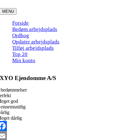
Skip
to
MENU
content
Forside
Bedøm arbejdsplads
Ordbog
Opdater arbejdsplads
Tilføj arbejdsplads
Top 20
Min konto
XYO Ejendomme A/S
 bedømmelser
erfekt
eget god
ennemsnitlig
årlig
eget dårlig
acebook