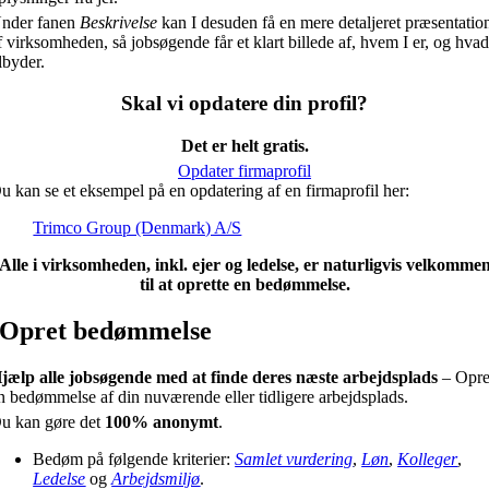
nder fanen
Beskrivelse
kan I desuden få en mere detaljeret præsentatio
f virksomheden, så jobsøgende får et klart billede af, hvem I er, og hvad
ilbyder.
Skal vi opdatere din profil?
Det er helt gratis.
Opdater firmaprofil
u kan se et eksempel på en opdatering af en firmaprofil her:
Trimco Group (Denmark) A/S
Alle i virksomheden, inkl. ejer og ledelse, er naturligvis velkomme
til at oprette en bedømmelse.
Opret bedømmelse
jælp alle jobsøgende med at finde deres næste arbejdsplads
– Opre
n bedømmelse af din nuværende eller tidligere arbejdsplads.
u kan gøre det
100% anonymt
.
Bedøm på følgende kriterier:
Samlet vurdering
,
Løn
,
Kolleger
,
Ledelse
og
Arbejdsmiljø
.