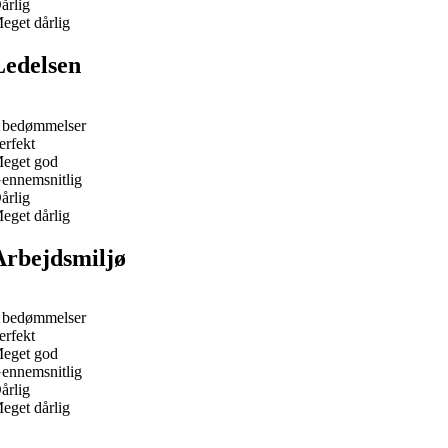
årlig
eget dårlig
Ledelsen
 bedømmelser
erfekt
eget god
ennemsnitlig
årlig
eget dårlig
Arbejdsmiljø
 bedømmelser
erfekt
eget god
ennemsnitlig
årlig
eget dårlig