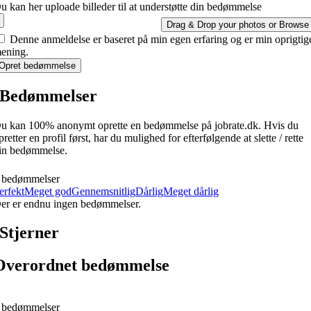
u kan her uploade billeder til at understøtte din bedømmelse
Drag & Drop your photos or
Browse
Denne anmeldelse er baseret på min egen erfaring og er min oprigtig
ening.
Opret bedømmelse
Bedømmelser
u kan 100% anonymt oprette en bedømmelse på jobrate.dk. Hvis du
pretter en profil først, har du mulighed for efterfølgende at slette / rette
in bedømmelse.
 bedømmelser
erfekt
Meget god
Gennemsnitlig
Dårlig
Meget dårlig
er er endnu ingen bedømmelser.
Stjerner
Overordnet bedømmelse
 bedømmelser