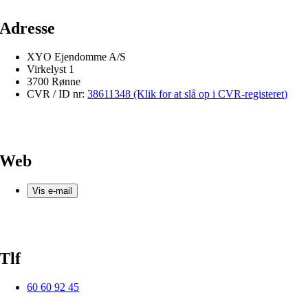
Adresse
XYO Ejendomme A/S
Virkelyst 1
3700 Rønne
CVR / ID nr:
38611348 (Klik for at slå op i CVR-registeret)
Web
Vis e-mail
Tlf
60 60 92 45