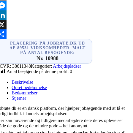
mail
essenger
inkedIn
X
hare
PLACERING PÅ JOBRATE.DK UD
AF 89531 VIRKSOMHEDER. MÅLT
PÅ ANTAL BESØGENDE:
Nr. 10988
CVR:
38611348
Kategorier:
Arbejdspladser
Antal besøgende på denne profil:
0
Beskrivelse
Opret bedømmelse
Bedømmelser
Stjerner
obrate.dk er en dansk platform, der hjælper jobsøgende med at få et
rligt indblik i landets arbejdspladser.
er kan nuværende og tidligere medarbejdere dele deres oplevelser –
åde de gode og de mindre gode – helt anonymt.
t vælge nyt job er en stor beslutning. Jobopslag fortæller én side af