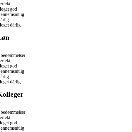
erfekt
eget god
ennemsnitlig
årlig
eget dårlig
Løn
 bedømmelser
erfekt
eget god
ennemsnitlig
årlig
eget dårlig
Kolleger
 bedømmelser
erfekt
eget god
ennemsnitlig